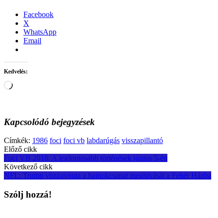
Facebook
X
WhatsApp
Email
Kedvelés:
Loading…
Kapcsolódó bejegyzések
Címkék:
1986
foci
foci vb
labdarúgás
visszapillantó
Post
Előző cikk
Foci VB 2018: A legfontosabb történések június 5-én
navigation
Következő cikk
NFL: Trump visszavonta a bajnokcsapat meghívását a Fehér Házba
Szólj hozzá!