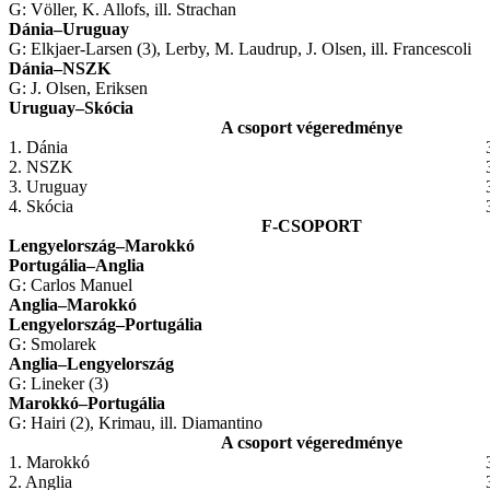
G: Völler, K. Allofs, ill. Strachan
Dánia
–
Uruguay
G: Elkjaer-Larsen (3), Lerby, M. Laudrup, J. Olsen, ill. Francescoli
Dánia
–
NSZK
G: J. Olsen, Eriksen
Uruguay
–
Skócia
A csoport végeredménye
1. Dánia
2. NSZK
3. Uruguay
4. Skócia
F-CSOPORT
Lengyelország
–
Marokkó
Portugália
–
Anglia
G: Carlos Manuel
Anglia
–
Marokkó
Lengyelország
–
Portugália
G: Smolarek
Anglia
–
Lengyelország
G: Lineker (3)
Marokkó
–
Portugália
G: Hairi (2), Krimau, ill. Diamantino
A csoport végeredménye
1. Marokkó
2. Anglia