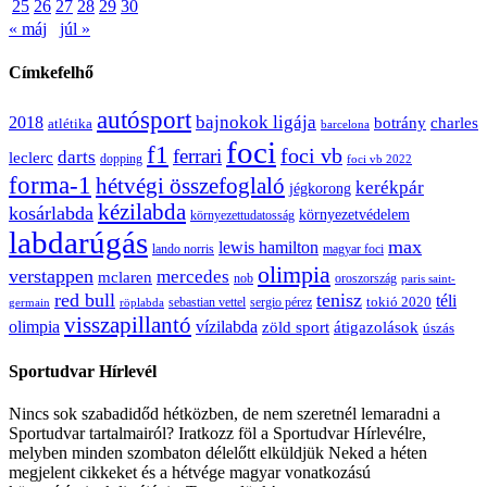
25
26
27
28
29
30
« máj
júl »
Címkefelhő
autósport
bajnokok ligája
2018
botrány
charles
atlétika
barcelona
foci
f1
ferrari
foci vb
darts
leclerc
dopping
foci vb 2022
forma-1
hétvégi összefoglaló
kerékpár
jégkorong
kézilabda
kosárlabda
környezetvédelem
környezettudatosság
labdarúgás
max
lewis hamilton
lando norris
magyar foci
olimpia
verstappen
mercedes
mclaren
oroszország
nob
paris saint-
red bull
tenisz
téli
sergio pérez
tokió 2020
röplabda
sebastian vettel
germain
visszapillantó
olimpia
vízilabda
átigazolások
zöld sport
úszás
Sportudvar Hírlevél
Nincs sok szabadidőd hétközben, de nem szeretnél lemaradni a
Sportudvar tartalmairól? Iratkozz föl a Sportudvar Hírlevélre,
melyben minden szombaton délelőtt elküldjük Neked a héten
megjelent cikkeket és a hétvége magyar vonatkozású