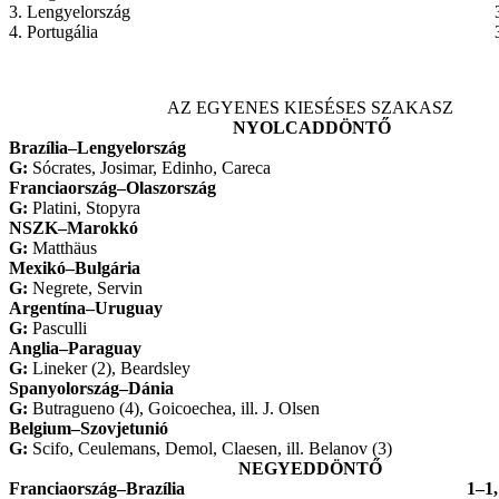
3. Lengyelország
4. Portugália
AZ EGYENES KIESÉSES SZAKASZ
NYOLCADDÖNTŐ
Brazília–Lengyelország
G:
Sócrates, Josimar, Edinho, Careca
Franciaország
–
Olaszország
G:
Platini, Stopyra
NSZK
–
Marokkó
G:
Matthäus
Mexikó
–
Bulgária
G:
Negrete, Servin
Argentína
–
Uruguay
G:
Pasculli
Anglia
–
Paraguay
G:
Lineker (2), Beardsley
Spanyolország
–
Dánia
G:
Butragueno (4), Goicoechea, ill. J. Olsen
Belgium
–
Szovjetunió
G:
Scifo, Ceulemans, Demol, Claesen, ill. Belanov (3)
NEGYEDDÖNTŐ
Franciaország
–
Brazília
1
–
1,