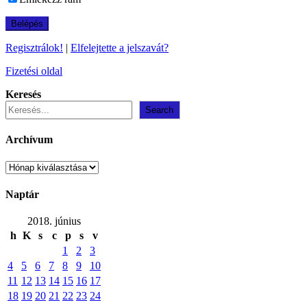
Regisztrálok!
|
Elfelejtette a jelszavát?
Fizetési oldal
Keresés
Search
Archívum
Archívum
Naptár
2018. június
h
K
s
c
p
s
v
1
2
3
4
5
6
7
8
9
10
11
12
13
14
15
16
17
18
19
20
21
22
23
24