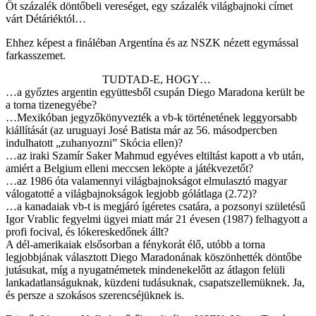
Öt százalék döntőbeli vereséget, egy százalék világbajnoki címet
várt Détáriéktól…
Ehhez képest a fináléban Argentína és az NSZK nézett egymással
farkasszemet.
TUDTAD-E, HOGY…
…a győztes argentin együttesből csupán Diego Maradona került be
a torna tizenegyébe?
…Mexikóban jegyzőkönyvezték a vb-k történetének leggyorsabb
kiállítását (az uruguayi José Batista már az 56. másodpercben
indulhatott „zuhanyozni” Skócia ellen)?
…az iraki Szamír Saker Mahmud egyéves eltiltást kapott a vb után,
amiért a Belgium elleni meccsen leköpte a játékvezetőt?
…az 1986 óta valamennyi világbajnokságot elmulasztó magyar
válogatotté a világbajnokságok legjobb gólátlaga (2.72)?
…a kanadaiak vb-t is megjáró ígéretes csatára, a pozsonyi születésű
Igor Vrablic fegyelmi ügyei miatt már 21 évesen (1987) felhagyott a
profi focival, és lókereskedőnek állt?
A dél-amerikaiak elsősorban a fénykorát élő, utóbb a torna
legjobbjának választott Diego Maradonának köszönhették döntőbe
jutásukat, míg a nyugatnémetek mindenekelőtt az átlagon felüli
lankadatlanságuknak, küzdeni tudásuknak, csapatszellemüknek. Ja,
és persze a szokásos szerencséjüknek is.