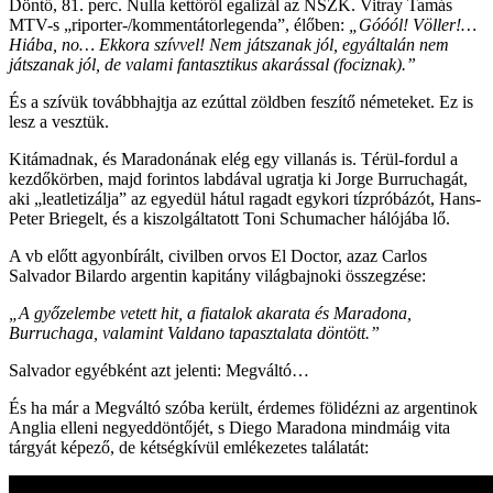
Döntő, 81. perc. Nulla kettőről egalizál az NSZK. Vitray Tamás
MTV-s „riporter-/kommentátorlegenda”, élőben:
„Góóól! Völler!…
Hiába, no… Ekkora szívvel! Nem játszanak jól, egyáltalán nem
játszanak jól, de valami fantasztikus akarással (fociznak).”
És a szívük továbbhajtja az ezúttal zöldben feszítő németeket. Ez is
lesz a vesztük.
Kitámadnak, és Maradonának elég egy villanás is. Térül-fordul a
kezdőkörben, majd forintos labdával ugratja ki Jorge Burruchagát,
aki „leatletizálja” az egyedül hátul ragadt egykori tízpróbázót, Hans-
Peter Briegelt, és a kiszolgáltatott Toni Schumacher hálójába lő.
A vb előtt agyonbírált, civilben orvos El Doctor, azaz Carlos
Salvador Bilardo argentin kapitány világbajnoki összegzése:
„A győzelembe vetett hit, a fiatalok akarata és Maradona,
Burruchaga, valamint Valdano tapasztalata döntött.”
Salvador egyébként azt jelenti: Megváltó…
És ha már a Megváltó szóba került, érdemes fölidézni az argentinok
Anglia elleni negyeddöntőjét, s Diego Maradona mindmáig vita
tárgyát képező, de kétségkívül emlékezetes találatát: