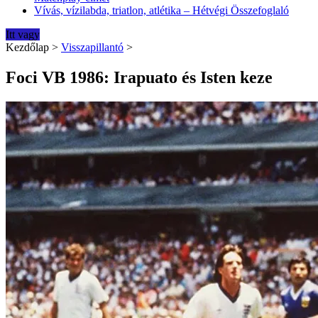
Vívás, vízilabda, triatlon, atlétika – Hétvégi Összefoglaló
Itt vagy
Kezdőlap
>
Visszapillantó
>
Foci VB 1986: Irapuato és Isten keze