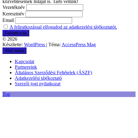
közvetítéseinek listáját is. Tarts velünk!
Vezetéknév
Keresztnév
Email
A feliratkozással elfogadod az adatkezelési tájékoztatót.
© 2026
Készítette:
WordPress
| Téma:
AccessPress Mag
Alsó menü
Kapcsolat
Partnereink
Általános Szerződési Feltételek (ÁSZF)
Adatkezelési tájékoztató
Szerzői jogi nyilatkozat
Top