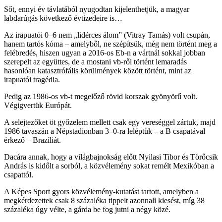
Sőt, ennyi év távlatából nyugodtan kijelenthetjük, a magyar
labdarúgás következő évtizedeire is…
Az irapuatói 0–6 nem „lidérces álom” (Vitray Tamás) volt csupán,
hanem tartós kóma – amelyből, ne szépítsük, még nem történt meg a
felébredés, hiszen ugyan a 2016-os Eb-n a vártnál sokkal jobban
szerepelt az együttes, de a mostani vb-ről történt lemaradás
hasonlóan katasztrófális körülmények között történt, mint az
irapuatói tragédia.
Pedig az 1986-os vb-t megelőző rövid korszak gyönyörű volt.
Végigvertük Európát.
A selejtezőket öt győzelem mellett csak egy vereséggel zártuk, majd
1986 tavaszán a Népstadionban 3–0-ra leléptük – a B csapatával
érkező – Brazíliát.
Dacára annak, hogy a világbajnokság előtt Nyilasi Tibor és Törőcsik
András is kidőlt a sorból, a közvélemény sokat remélt Mexikóban a
csapattól.
A Képes Sport gyors közvélemény-kutatást tartott, amelyben a
megkérdezettek csak 8 százaléka tippelt azonnali kiesést, míg 38
százaléka úgy vélte, a gárda be fog jutni a négy közé.