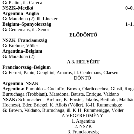
G:
Platini, ill. Careca
NSZK
–
Mexikó
0
–
0,
Argentína
–
Anglia
G:
Maradona (2), ill. Lineker
Belgium
–
Spanyolország
1
–
1,
G:
Ceulemans, ill. Senor
ELŐDÖNTŐ
NSZK
–
Franciaország
G:
Brehme, Völler
Argentína
–
Belgium
G:
Maradona (2)
A 3. HELYÉRT
Franciaország
–
Belgium
G:
Ferreri, Papin, Genghini, Amoros, ill. Ceulemans, Claesen
DÖNTŐ
Argentína–NSZK
Argentína:
Pumpido – Cuciuffo, Brown, Olarticoechea, Giusti, Rugg
Burruchaga (Trobbiani), Maradona, Batista, Enrique, Valdano
NSZK:
Schumacher – Brehme, K. Förster, Jakobs, Berthold, Matthä
Hoeness), Eder, Briegel, K. Allofs (Völler), K-H. Rummenigge
G:
Brown, Valdano, Burruchaga, ill. K-H. Rummenigge, Völler
A VÉGEREDMÉNY
1. Argentína
2. NSZK
3. Franciaország