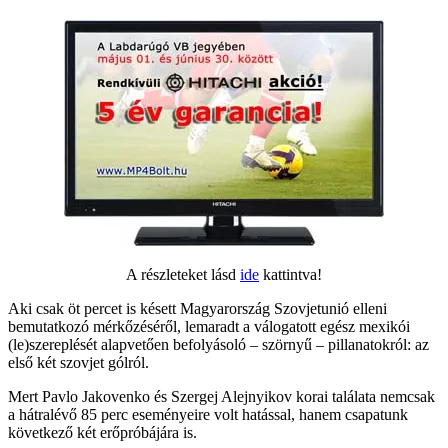
A részleteket lásd
ide
kattintva!
Aki csak öt percet is késett Magyarország Szovjetunió elleni
bemutatkozó mérkőzéséről, lemaradt a válogatott egész mexikói
(le)szereplését alapvetően befolyásoló – szörnyű – pillanatokról: az
első két szovjet gólról.
Mert Pavlo Jakovenko és Szergej Alejnyikov korai találata nemcsak
a hátralévő 85 perc eseményeire volt hatással, hanem csapatunk
következő két erőpróbájára is.