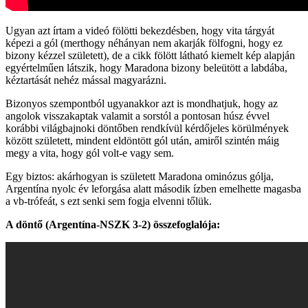
Ugyan azt írtam a videó fölötti bekezdésben, hogy vita tárgyát
képezi a gól (merthogy néhányan nem akarják fölfogni, hogy ez
bizony kézzel született), de a cikk fölött látható kiemelt kép alapján
egyértelműen látszik, hogy Maradona bizony beleütött a labdába,
kéztartását nehéz mással magyarázni.
Bizonyos szempontból ugyanakkor azt is mondhatjuk, hogy az
angolok visszakaptak valamit a sorstól a pontosan húsz évvel
korábbi világbajnoki döntőben rendkívül kérdőjeles körülmények
között született, mindent eldöntött gól után, amiről szintén máig
megy a vita, hogy gól volt-e vagy sem.
Egy biztos: akárhogyan is született Maradona ominózus gólja,
Argentína nyolc év leforgása alatt második ízben emelhette magasba
a vb-trófeát, s ezt senki sem fogja elvenni tőlük.
A döntő (Argentína-NSZK 3-2) összefoglalója: