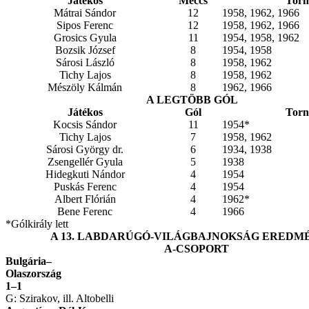
Játékos
Meccs
Torn
Mátrai Sándor
12
1958, 1962, 1966
Sipos Ferenc
12
1958, 1962, 1966
Grosics Gyula
11
1954, 1958, 1962
Bozsik József
8
1954, 1958
Sárosi László
8
1958, 1962
Tichy Lajos
8
1958, 1962
Mészöly Kálmán
8
1962, 1966
A LEGTÖBB GÓL
Játékos
Gól
Torn
Kocsis Sándor
11
1954*
Tichy Lajos
7
1958, 1962
Sárosi György dr.
6
1934, 1938
Zsengellér Gyula
5
1938
Hidegkuti Nándor
4
1954
Puskás Ferenc
4
1954
Albert Flórián
4
1962*
Bene Ferenc
4
1966
*Gólkirály lett
A 13. LABDARÚGÓ-VILÁGBAJNOKSÁG EREDM
A-CSOPORT
Bulgária–
Olaszors
1–1
G: Szirakov, ill. Altobelli