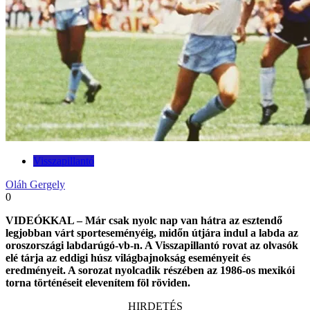
Visszapillantó
Oláh Gergely
0
VIDEÓKKAL – Már csak nyolc nap van hátra az esztendő
legjobban várt sporteseményéig, midőn útjára indul a labda az
oroszországi labdarúgó-vb-n. A Visszapillantó rovat az olvasók
elé tárja az eddigi húsz világbajnokság eseményeit és
eredményeit. A sorozat nyolcadik részében az 1986-os mexikói
torna történéseit elevenítem föl röviden.
HIRDETÉS