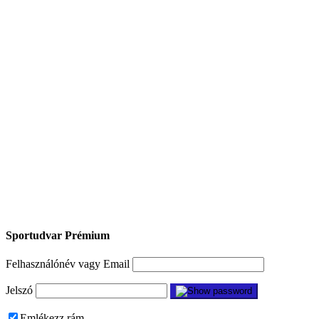
Sportudvar Prémium
Felhasználónév vagy Email
Jelszó
Emlékezz rám