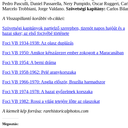
Pedro Pasculli, Daniel Passarella, Nery Pumpido, Oscar Ruggeri, Car
Marcelo Trobbiani, Jorge Valdano.
Szövetségi kapitány:
Carlos Bila
A Visszapillantó korábbi vb-cikkei:
Szövetségi kapitányok partjelző szerepben, tizenöt napos hajóút és a
hazai siker; az első focivébé története
Foci VB 1934-1938: Az olasz duplázás
Foci VB 1950: Amikor kétszázezer ember zokogott a Maracanában
Foci VB 1954: A berni dráma
Foci VB 1958-1962: Pelé aranykorszaka
Foci VB 1966-1970: Anglia először, Brazília harmadszor
Foci VB 1974-1978: A hazai győzelmek korszaka
Foci VB 1982: Rossi a világ tetejére lőtte az olaszokat
A kiemelt kép forrása: rarehistoricalphotos.com
Megosztás: