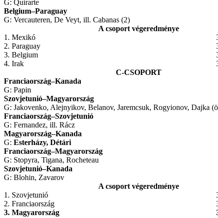
G: Quirarte
Belgium
–
Paraguay
G: Vercauteren, De Veyt, ill. Cabanas (2)
A csoport végeredménye
1. Mexikó
2. Paraguay
3. Belgium
4. Irak
C-CSOPORT
Franciaország
–
Kanada
G: Papin
Szovjetunió
–
Magyarország
G: Jakovenko, Alejnyikov, Belanov, Jaremcsuk, Rogyionov, Dajka (ö
Franciaország
–
Szovjetunió
G: Fernandez, ill. Rácz
Magyarország
–
Kanada
G:
Esterházy, Détári
Franciaország
–
Magyarország
G: Stopyra, Tigana, Rocheteau
Szovjetunió
–
Kanada
G: Blohin, Zavarov
A csoport végeredménye
1. Szovjetunió
2. Franciaország
3. Magyarország