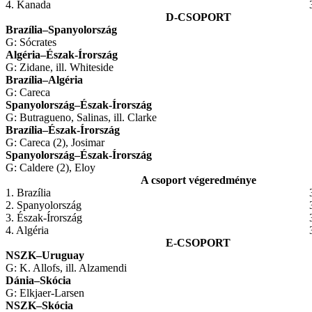
4. Kanada
D-CSOPORT
Brazília
–
Spanyolország
G: Sócrates
Algéria
–
Észak-Írország
G: Zidane, ill. Whiteside
Brazília
–
Algéria
G: Careca
Spanyolország
–
Észak-Írország
G: Butragueno, Salinas, ill. Clarke
Brazília
–
Észak-Írország
G: Careca (2), Josimar
Spanyolország
–
Észak-Írország
G: Caldere (2), Eloy
A csoport végeredménye
1. Brazília
2. Spanyolország
3. Észak-Írország
4. Algéria
E-CSOPORT
NSZK
–
Uruguay
G: K. Allofs, ill. Alzamendi
Dánia
–
Skócia
G: Elkjaer-Larsen
NSZK
–
Skócia