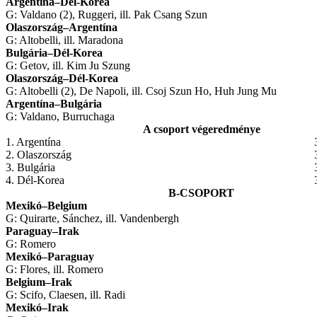
Argentína–Dél-Korea
G: Valdano (2), Ruggeri, ill. Pak Csang Szun
Olaszország–Argentína
G: Altobelli, ill. Maradona
Bulgária–Dél-Korea
G: Getov, ill. Kim Ju Szung
Olaszország–Dél-Korea
G: Altobelli (2), De Napoli, ill. Csoj Szun Ho, Huh Jung Mu
Argentína
–
Bulgária
G: Valdano, Burruchaga
A csoport végeredménye
1. Argentína
2. Olaszország
3. Bulgária
4. Dél-Korea
B-CSOPORT
Mexikó–
Belgium
G: Quirarte, Sánchez, ill. Vandenbergh
Paraguay
–
Irak
G: Romero
Mexikó
–
Paraguay
G: Flores, ill. Romero
Belgium
–
Irak
G: Scifo, Claesen, ill. Radi
Mexikó
–
Irak