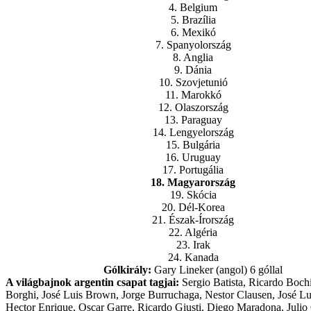
4. Belgium
5. Brazília
6. Mexikó
7. Spanyolország
8. Anglia
9. Dánia
10. Szovjetunió
11. Marokkó
12. Olaszország
13. Paraguay
14. Lengyelország
15. Bulgária
16. Uruguay
17. Portugália
18. Magyarország
19. Skócia
20. Dél-Korea
21. Észak-Írország
22. Algéria
23. Irak
24. Kanada
Gólkirály:
Gary Lineker (angol) 6 góllal
A világbajnok argentin csapat tagjai:
Sergio Batista, Ricardo Boch
Borghi, José Luis Brown, Jorge Burruchaga, Nestor Clausen, José Lu
Hector Enrique, Oscar Garre, Ricardo Giusti, Diego Maradona, Julio 