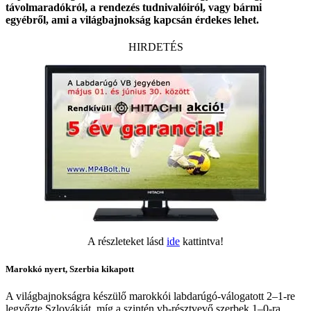
távolmaradókról, a rendezés tudnivalóiról, vagy bármi
egyébről, ami a világbajnokság kapcsán érdekes lehet.
HIRDETÉS
A részleteket lásd
ide
kattintva!
Marokkó nyert, Szerbia kikapott
A világbajnokságra készülő marokkói labdarúgó-válogatott 2–1-re
legyőzte Szlovákiát, míg a szintén vb-résztvevő szerbek 1–0-ra