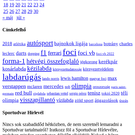
18
19
20
21
22
23
24
25
26
27
28
29
30
« máj
júl »
Címkefelhő
autósport
bajnokok ligája
2018
botrány
charles
atlétika
barcelona
foci
f1
ferrari
foci vb
darts
leclerc
dopping
foci vb 2022
forma-1
hétvégi összefoglaló
kerékpár
jégkorong
kézilabda
kosárlabda
környezetvédelem
környezettudatosság
labdarúgás
max
lewis hamilton
lando norris
magyar foci
olimpia
verstappen
mercedes
mclaren
oroszország
nob
paris saint-
red bull
tenisz
téli
sergio pérez
tokió 2020
röplabda
sebastian vettel
germain
visszapillantó
olimpia
vízilabda
átigazolások
zöld sport
úszás
Sportudvar Hírlevél
Nincs sok szabadidőd hétközben, de nem szeretnél lemaradni a
Sportudvar tartalmairól? Iratkozz föl a Sportudvar Hírlevélre,