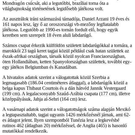
Mondragón csúcsát, aki a legutóbbi, brazíliai torna óta a
világbajnokság történetének legidősebb játékosa volt.
Az ausztrálok iráni származású támadója, Daniel Arzani 19 éves és
161 napos lesz, így ő az oroszországi vb-mezőny legfiatalabb
játékosa. Legutóbb az 1990-es tornán fordult elő, hogy egyik
keretben sem szerepelt 18 éven aluli labdarúgó.
Számos csapat érkezik külföldön született labdarúgókkal a tornára, a
marokkói 23 tagú keret tagjai közül például csak hatan születtek az
észak-afrikai országban, társaik közül nyolcan Franciaországban,
öten Hollandiában, ketten Spanyolországban születtek, további egy-
egy játékos Belgiumban és Kanadában.
A hivatalos adatok szerint a válogatottak közül Szerbia a
legmagasabb (186.04 centiméteres átlaggal), a labdarúgók közül a
belga kapus Thibaut Courtois és a dán hátvéd Jannik Vestergaard
(199 cm). A legalacsonyabb Szaúd-Arábia csapata (177 cm), illetve
középpályásuk, Jahja al-Sehri (164 cm) lesz.
A vasárnapi adatok szerint a válogatottságok száma alapján Mexikó
a legtapasztaltabb, tagjai ugyanis 1426 mérkőzésnél járnak, ami 62-
es átlagot jelent. Ilyen szempontból Tunézia lesz a legkevésbé
rutinos 462 (átlagban 20) mérkőzéssel, de Anglia (465) is hasonló
mutatókkal rendelkezik.