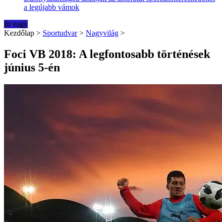
a legújabb vámok
Itt vagy
Kezdőlap
>
Sportudvar
>
Nagyvilág
>
Foci VB 2018: A legfontosabb történések
június 5-én