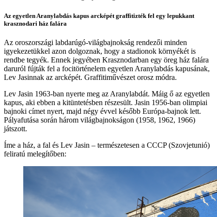
Az egyetlen Aranylabdás kapus arcképét graffitizték fel egy lepukkant
krasznodari ház falára
Az oroszországi labdarúgó-világbajnokság rendezői minden
igyekezetükkel azon dolgoznak, hogy a stadionok környékét is
rendbe tegyék. Ennek jegyében Krasznodarban egy öreg ház falára
daruról fújták fel a focitörténelem egyetlen Aranylabdás kapusának,
Lev Jasinnak az arcképét. Graffitiművészet orosz módra.
Lev Jasin 1963-ban nyerte meg az Aranylabdát. Máig ő az egyetlen
kapus, aki ebben a kitüntetésben részesült. Jasin 1956-ban olimpiai
bajnoki címet nyert, majd négy évvel később Európa-bajnok lett.
Pályafutása során három világbajnokságon (1958, 1962, 1966)
játszott.
Íme a ház, a fal és Lev Jasin – természetesen a CCCP (Szovjetunió)
feliratú melegítőben: