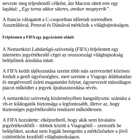
nevezte meg teljesítendő célként, ám Macron rátett erre egy
lapáttal:
„Egy torna akkor sikeres, amikor megnyerik”.
A francia válogatott a C-csoportban időrendi sorrendben
Ausztráliával, Peruval és Dániával mérkőzik a világbajnokságon.
Feljelentett a FIFA egy jegyárúsító oldalt
A Nemzetközi Labdarúgó-szövetség (FIFA) feljelentett egy
internetes jegyértékesítő céget az oroszországi világbajnokság
belépőinek árusítása miatt.
A FIFA keddi tájékoztatása szerint több más szervezettel közösen
fordult a genfi ügyészséghez, mert szerinte a Viagogo átláthatatlan
és megtévesztő üzleti magatartást folytat, úgynevezett másodlagos
piacot működtet a jegyek újrahasznosítása révén.
A nemzetközi szövetség közleményében hangsúlyozta: számára a
vb-re kilátogatók biztonsága a legfontosabb, illetve az, hogy
tisztességes jegyértékesítési rendszert működtessen.
A FIFA hozzátette: elképzelhető, hogy akik nem hivatalos
jegyértékesítőtől – többek között a Viagogótól – szerezték be
belépőiket, azokat nem fogják beengedni a mérkőzésekre a jövő
csütörtökön kezdődő világbajnokságon.