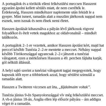
A portugálok és a törökök elleni felkészülési meccsen Hasszent
egyaránt ápolni kellett sérülés miatt, de nem cserélték le.
Érdekesség, Hasszen mindkétszer naplemente után feküdt le a
gyepre. Mint ismert, ramadán alatt a muszlim játékosok nappal nem
esznek, nem isznak és nem élnek nemi életet.
Hasszen ápolását kihasználva a pályán lévő játékosok rögvest
folyadékot és ételt vettek magukhoz az oldalvonalnál – mindkét
találkozón.
A portugálok 2–1-re vezettek, amikor Hasszen ápolást kért, majd hat
perccel később Tunézia 2–2-re mentette a meccset. Néhány nappal
később Törökországgal ugyancsak 2–2-t játszott a tunéziai
válogatott, ezen a mérkőzésen Hasszen a 49. percben fájlalta karját,
gól nélküli állásnál.
A helyi sajtó szerint a tunéziai válogatott tagjai megegyeztek, hogy
kapusuk időt nyer a többieknek azzal, hogy sérülést szimulál a
ramadán alatt.
Hasszen a Twitteren viccesen azt írta,
„fájdalmaim voltak”.
Tunézia június 9-én Spanyolországgal vív még felkészülési meccset.
A vb-n június 18-án, Anglia ellen lép először pályára – ám addigra
véget ér a ramadán.