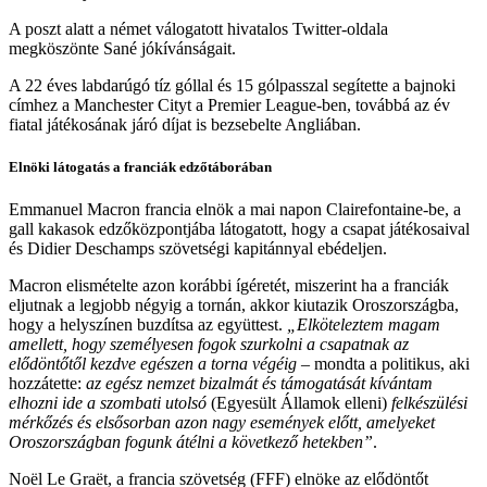
A poszt alatt a német válogatott hivatalos Twitter-oldala
megköszönte Sané jókívánságait.
A 22 éves labdarúgó tíz góllal és 15 gólpasszal segítette a bajnoki
címhez a Manchester Cityt a Premier League-ben, továbbá az év
fiatal játékosának járó díjat is bezsebelte Angliában.
Elnöki látogatás a franciák edzőtáborában
Emmanuel Macron francia elnök a mai napon Clairefontaine-be, a
gall kakasok edzőközpontjába látogatott, hogy a csapat játékosaival
és Didier Deschamps szövetségi kapitánnyal ebédeljen.
Macron elismételte azon korábbi ígéretét, miszerint ha a franciák
eljutnak a legjobb négyig a tornán, akkor kiutazik Oroszországba,
hogy a helyszínen buzdítsa az együttest.
„Elköteleztem magam
amellett, hogy személyesen fogok szurkolni a csapatnak az
elődöntőtől kezdve egészen a torna végéig
– mondta a politikus, aki
hozzátette:
az egész nemzet bizalmát és támogatását kívántam
elhozni ide a szombati utolsó
(Egyesült Államok elleni)
felkészülési
mérkőzés és elsősorban azon nagy események előtt, amelyeket
Oroszországban fogunk átélni a következő hetekben”
.
Noël Le Graët, a francia szövetség (FFF) elnöke az elődöntőt