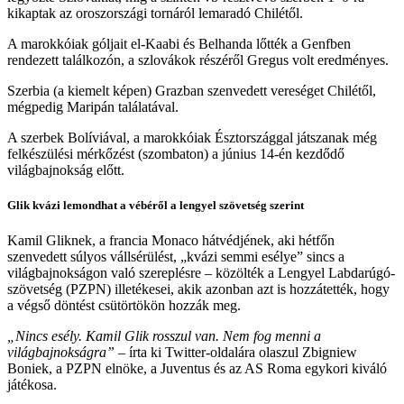
kikaptak az oroszországi tornáról lemaradó Chilétől.
A marokkóiak góljait el-Kaabi és Belhanda lőtték a Genfben
rendezett találkozón, a szlovákok részéről Gregus volt eredményes.
Szerbia (a kiemelt képen) Grazban szenvedett vereséget Chilétől,
mégpedig Maripán találatával.
A szerbek Bolíviával, a marokkóiak Észtországgal játszanak még
felkészülési mérkőzést (szombaton) a június 14-én kezdődő
világbajnokság előtt.
Glik kvázi lemondhat a vébéről a lengyel szövetség szerint
Kamil Gliknek, a francia Monaco hátvédjének, aki hétfőn
szenvedett súlyos vállsérülést, „kvázi semmi esélye” sincs a
világbajnokságon való szereplésre – közölték a Lengyel Labdarúgó-
szövetség (PZPN) illetékesei, akik azonban azt is hozzátették, hogy
a végső döntést csütörtökön hozzák meg.
„Nincs esély. Kamil Glik rosszul van. Nem fog menni a
világbajnokságra”
– írta ki Twitter-oldalára olaszul Zbigniew
Boniek, a PZPN elnöke, a Juventus és az AS Roma egykori kiváló
játékosa.