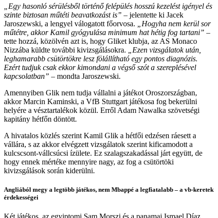
„Egy hasonló sérülésből történő felépülés hosszú kezelést igényel és
szinte biztosan műtéti beavatkozást is”
– jelentette ki Jacek
Jaroszewski, a lengyel válogatott főorvosa.
„Hogyha nem kerül sor
műtétre, akkor Kamil gyógyulása minimum hat hétig fog tartani”
–
tette hozzá, közölvén azt is, hogy Gliket klubja, az AS Monaco
Nizzába küldte további kivizsgálásokra.
„Ezen vizsgálatok után,
leghamarabb csütörtökre lesz fölállítható egy pontos diagnózis.
Ezért tudjuk csak ekkor kimondani a végső szót a szereplésével
kapcsolatban”
– mondta Jaroszewski.
Amennyiben Glik nem tudja vállalni a játékot Oroszországban,
akkor Marcin Kaminski, a VfB Stuttgart játékosa fog bekerülni
helyére a vésztartalékok közül. Erről Adam Nawalka szövetségi
kapitány hétfőn döntött.
A hivatalos közlés szerint Kamil Glik a hétfői edzésen ráesett a
vállára, s az akkor elvégzett vizsgálatok szerint kificamodott a
kulcscsont-vállcsúcsi ízülete. Ez szalagszakadással járt együtt, de
hogy ennek mértéke mennyire nagy, az fog a csütörtöki
kivizsgálások során kiderülni.
Angliából megy a legtöbb játékos, nem Mbappé a legfiatalabb – a vb-keretek
érdekességei
Két játékos, az egyiptomi Sam Morszi és a panamai Ismael Díaz