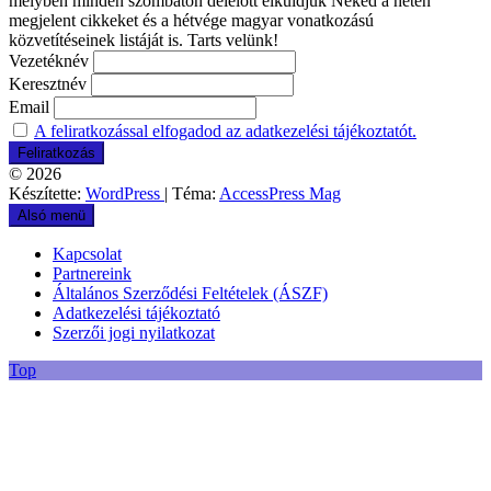
melyben minden szombaton délelőtt elküldjük Neked a héten
megjelent cikkeket és a hétvége magyar vonatkozású
közvetítéseinek listáját is. Tarts velünk!
Vezetéknév
Keresztnév
Email
A feliratkozással elfogadod az adatkezelési tájékoztatót.
© 2026
Készítette:
WordPress
| Téma:
AccessPress Mag
Alsó menü
Kapcsolat
Partnereink
Általános Szerződési Feltételek (ÁSZF)
Adatkezelési tájékoztató
Szerzői jogi nyilatkozat
Top