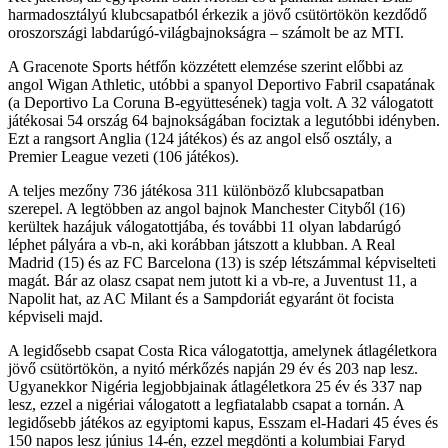
harmadosztályú klubcsapatból érkezik a jövő csütörtökön kezdődő
oroszországi labdarúgó-világbajnokságra – számolt be az MTI.
A Gracenote Sports hétfőn közzétett elemzése szerint előbbi az
angol Wigan Athletic, utóbbi a spanyol Deportivo Fabril csapatának
(a Deportivo La Coruna B-együttesének) tagja volt. A 32 válogatott
játékosai 54 ország 64 bajnokságában fociztak a legutóbbi idényben.
Ezt a rangsort Anglia (124 játékos) és az angol első osztály, a
Premier League vezeti (106 játékos).
A teljes mezőny 736 játékosa 311 különböző klubcsapatban
szerepel. A legtöbben az angol bajnok Manchester Cityből (16)
kerültek hazájuk válogatottjába, és további 11 olyan labdarúgó
léphet pályára a vb-n, aki korábban játszott a klubban. A Real
Madrid (15) és az FC Barcelona (13) is szép létszámmal képviselteti
magát. Bár az olasz csapat nem jutott ki a vb-re, a Juventust 11, a
Napolit hat, az AC Milant és a Sampdoriát egyaránt öt focista
képviseli majd.
A legidősebb csapat Costa Rica válogatottja, amelynek átlagéletkora
jövő csütörtökön, a nyitó mérkőzés napján 29 év és 203 nap lesz.
Ugyanekkor Nigéria legjobbjainak átlagéletkora 25 év és 337 nap
lesz, ezzel a nigériai válogatott a legfiatalabb csapat a tornán. A
legidősebb játékos az egyiptomi kapus, Esszam el-Hadari 45 éves és
150 napos lesz június 14-én, ezzel megdönti a kolumbiai Faryd