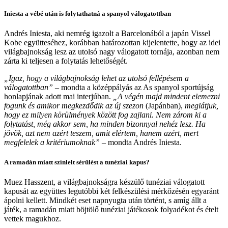
Iniesta a vébé után is folytathatná a spanyol válogatottban
Andrés Iniesta, aki nemrég igazolt a Barcelonából a japán Vissel
Kobe együtteséhez, korábban határozottan kijelentette, hogy az idei
világbajnokság lesz az utolsó nagy válogatott tornája, azonban nem
zárta ki teljesen a folytatás lehetőségét.
„Igaz, hogy a világbajnokság lehet az utolsó fellépésem a
válogatottban”
– mondta a középpályás az As spanyol sportújság
honlapjának adott mai interjúban.
„A végén majd mindent elemezni
fogunk és amikor megkezdődik az új szezon
(Japánban),
meglátjuk,
hogy ez milyen körülmények között fog zajlani. Nem zárom ki a
folytatást, még akkor sem, ha minden bizonnyal nehéz lesz. Ha
jövök, azt nem azért teszem, amit elértem, hanem azért, mert
megfelelek a kritériumoknak”
– mondta Andrés Iniesta.
A ramadán miatt színlelt sérülést a tunéziai kapus?
Muez Hasszent, a világbajnokságra készülő tunéziai válogatott
kapusát az együttes legutóbbi két felkészülési mérkőzésén egyaránt
ápolni kellett. Mindkét eset napnyugta után történt, s amíg állt a
játék, a ramadán miatt böjtölő tunéziai játékosok folyadékot és ételt
vettek magukhoz.