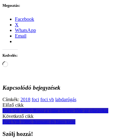
Megosztás:
Facebook
X
WhatsApp
Email
Kedvelés:
Loading…
Kapcsolódó bejegyzések
Címkék:
2018
foci
foci vb
labdarúgás
Post
Előző cikk
Foci VB 1982: Rossi a világ tetejére lőtte az olaszokat
navigation
Következő cikk
Foci VB 1986: Irapuato és Isten keze
Szólj hozzá!