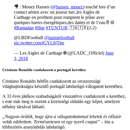
🎥 : Mouez Hassen (
@hassen_mouez
) touché lors d’un
contact aérien avec un joueur turc,les Aigles de
Carthage en profitent pour romprent le jeûne avec
quelques barres énergétiques,des dattes et de l’eau🥛🍪
#Ramadan
#Iftar
#TUNTUR
🇹🇳🇹🇷(2-2)
@LBDFootball
@tunisiefootball
pic.twitter.com/iGYLlijTlm
— Les Aigles de Carthage 🌐 (@LADC_Officiel)
June
3, 2018
Cristiano Ronaldo csatlakozott a portugál kerethez
Cristiano Ronaldo hétfőn csatlakozott az oroszországi
világbajnokságra készülő portugál labdarúgó-válogatott keretéhez.
A 33 éves játékos szabadságáról visszatérve csatlakozott a kerethez,
s este már meg is osztott a közösségi oldalán egy képet, amelyen
néhány társával látható.
„Nagyon örülök, hogy újra a válogatottammal lehetek és először
velük edzhettem. Természetesen ez egy nyerő csapat”
– írta a
többszörös aranylabdás labdarúgó.