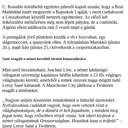
C. Ronaldo körülbelül egyhetes pihenőt kapott azután, hogy a Real
Madriddal ismét megnyerte a Bajnokok Ligáját, s most csatlakozott
a Lisszabonban készülő nemzeti együtteshez. Az előző két
felkészülési mérkőzésen még nem lépett pályára, de a csütörtöki,
Algéria elleni találkozón már ő vezeti majd a gárdát.
A portugálok jövő pénteken kezdik a vb-t Szocsiban, egy
slágermeccsel, a spanyolok ellen. A folytatásban Marokkó (június
20.), majd Irán (június 25.) következik a csoportszakaszban.
Sané reagált a német keretből történt kimaradására
Mint arról beszámoltam, Joachim Löw, a német labdarúgó-
válogatott szövetségi kapitánya hétfőn kihirdette a 23 fős végleges
világbajnoki keretét, amelyből a remek szezont maga mögött tudó
Leroy Sané kimaradt. A Manchester City játékosa a Twitteren
reagált a történtekre.
„Nagyon szépen köszönöm mindenkinek a bátorító üzeneteket.
Nyilvánvalóan csalódott vagyok, hogy nem vehetek részt a
világbajnokságon, de a döntést el kell fogadnom, s mindent meg
fogok tenni, hogy erősebben térjek vissza. Sok sikert kívánok a
német válogatottnak Oroszországban. Hozzátok haza a trófeát!”
–
üzent Leroy Sané a Twitteren.