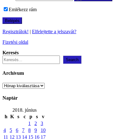
Emlékezz rám
Regisztrálok!
|
Elfelejtette a jelszavát?
Fizetési oldal
Keresés
Search
Archívum
Archívum
Naptár
2018. június
h
K
s
c
p
s
v
1
2
3
4
5
6
7
8
9
10
11
12
13
14
15
16
17