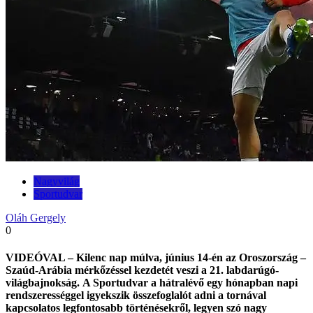
Nagyvilág
Sportudvar
Oláh Gergely
0
VIDEÓVAL – Kilenc nap múlva, június 14-én az Oroszország –
Szaúd-Arábia mérkőzéssel kezdetét veszi a 21. labdarúgó-
világbajnokság. A Sportudvar a hátralévő egy hónapban napi
rendszerességgel igyekszik összefoglalót adni a tornával
kapcsolatos legfontosabb történésekről, legyen szó nagy