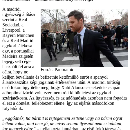
A madridi
ügyészség állítása
szerint a Real
Sociedad, a
Liverpool, a
Bayern München
és a Real Madrid
egykori játékosa
egy, a portugáliai
Madeira szigetén
bejegyzett céget
használt fel arra a
Forrás: Panoramic
célra, hogy ne
kelljen bevallania és befizetnie kettőmillió eurót a spanyol
államkasszába képi jogainak értékesítése után. A madridi bíróság
első fokon úgy ítélte meg, hogy Xabi Alonso cselekedete csupán
adóoptimalizáció volt, ezért nem rótt ki büntetést az egykori
sztárjátékosra. Az ügyészség és az adóhatóság azonban nem fogadta
el ezt a döntést, fellebbezett ellene, így az eljárás másodfokon
folytatódik.
„Aggódnék, ha bármit is rejtegetnem kellene vagy ha bármi olyat
tettem volna, ami nem jó, de mivel semmi ilyesmit nem csináltam,
így megyek előre”
– nyilatkozta januárban, az első fokú tárgyalás