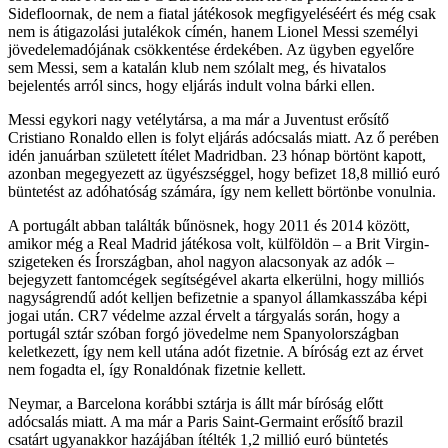
Sidefloornak, de nem a fiatal játékosok megfigyeléséért és még csak
nem is átigazolási jutalékok címén, hanem Lionel Messi személyi
jövedelemadójának csökkentése érdekében. Az ügyben egyelőre
sem Messi, sem a katalán klub nem szólalt meg, és hivatalos
bejelentés arról sincs, hogy eljárás indult volna bárki ellen.
Messi egykori nagy vetélytársa, a ma már a Juventust erősítő
Cristiano Ronaldo ellen is folyt eljárás adócsalás miatt. Az ő perében
idén januárban született ítélet Madridban. 23 hónap börtönt kapott,
azonban megegyezett az ügyészséggel, hogy befizet 18,8 millió euró
büntetést az adóhatóság számára, így nem kellett börtönbe vonulnia.
A portugált abban találták bűnösnek, hogy 2011 és 2014 között,
amikor még a Real Madrid játékosa volt, külföldön – a Brit Virgin-
szigeteken és Írországban, ahol nagyon alacsonyak az adók –
bejegyzett fantomcégek segítségével akarta elkerülni, hogy milliós
nagyságrendű adót kelljen befizetnie a spanyol államkasszába képi
jogai után. CR7 védelme azzal érvelt a tárgyalás során, hogy a
portugál sztár szóban forgó jövedelme nem Spanyolországban
keletkezett, így nem kell utána adót fizetnie. A bíróság ezt az érvet
nem fogadta el, így Ronaldónak fizetnie kellett.
Neymar, a Barcelona korábbi sztárja is állt már bíróság előtt
adócsalás miatt. A ma már a Paris Saint-Germaint erősítő brazil
csatárt ugyanakkor hazájában ítélték 1,2 millió euró büntetés