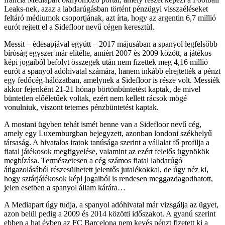
Leaks-nek, azaz a labdarúgásban történt pénzügyi visszaéléseket
feltáró médiumok csoportjának, azt írta, hogy az argentin 6,7 millió
eurót rejtett el a Sidefloor nevű cégen keresztül.
Messit – édesapjával együtt – 2017 májusában a spanyol legfelsőbb
bíróság egyszer már elítélte, amiért 2007 és 2009 között, a játékos
képi jogaiból befolyt összegek után nem fizettek meg 4,16 millió
eurót a spanyol adóhivatal számára, hanem inkább elrejtették a pénzt
egy fedőcég-hálózatban, amelynek a Sidefloor is része volt. Messiék
akkor fejenként 21-21 hónap börtönbüntetést kaptak, de mivel
büntetlen előéletűek voltak, ezért nem kellett rácsok mögé
vonulniuk, viszont tetemes pénzbüntetést kaptak.
A mostani ügyben tehát ismét benne van a Sidefloor nevű cég,
amely egy Luxemburgban bejegyzett, azonban londoni székhelyű
társaság. A hivatalos iratok tanúsága szerint a vállalat fő profilja a
fiatal játékosok megfigyelése, valamint az ezért felelős ügynökök
megbízása. Természetesen a cég számos fiatal labdarúgó
átigazolásából részesülhetett jelentős jutalékokkal, de úgy néz ki,
hogy sztárjátékosok képi jogaiból is rendesen meggazdagodhatott,
jelen esetben a spanyol állam kárára…
A Mediapart úgy tudja, a spanyol adóhivatal már vizsgálja az ügyet,
azon belül pedig a 2009 és 2014 közötti időszakot. A gyanú szerint
ebben a hat évben az FC Barcelona nem kevés pénzt fizetett ki a