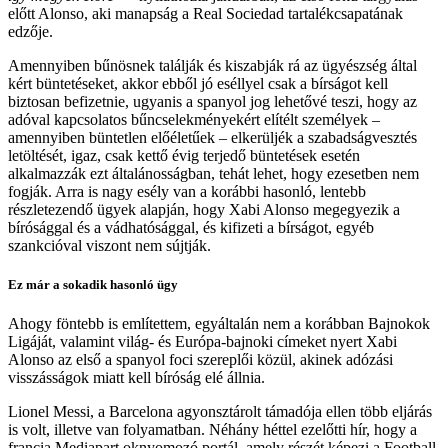
előtt Alonso, aki manapság a Real Sociedad tartalékcsapatának
edzője.
Amennyiben bűnösnek találják és kiszabják rá az ügyészség által
kért büntetéseket, akkor ebből jó eséllyel csak a bírságot kell
biztosan befizetnie, ugyanis a spanyol jog lehetővé teszi, hogy az
adóval kapcsolatos bűncselekményekért elítélt személyek –
amennyiben büntetlen előéletűek – elkerüljék a szabadságvesztés
letöltését, igaz, csak kettő évig terjedő büntetések esetén
alkalmazzák ezt általánosságban, tehát lehet, hogy ezesetben nem
fogják. Arra is nagy esély van a korábbi hasonló, lentebb
részletezendő ügyek alapján, hogy Xabi Alonso megegyezik a
bírósággal és a vádhatósággal, és kifizeti a bírságot, egyéb
szankcióval viszont nem sújtják.
Ez már a sokadik hasonló ügy
Ahogy föntebb is említettem, egyáltalán nem a korábban Bajnokok
Ligáját, valamint világ- és Európa-bajnoki címeket nyert Xabi
Alonso az első a spanyol foci szereplői közül, akinek adózási
visszásságok miatt kell bíróság elé állnia.
Lionel Messi, a Barcelona agyonsztárolt támadója ellen több eljárás
is volt, illetve van folyamatban. Néhány héttel ezelőtti hír, hogy a
francia Mediapart oknyomozó portál, amely részét képezi a Football