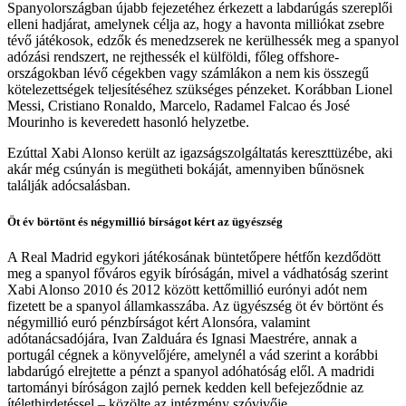
Spanyolországban újabb fejezetéhez érkezett a labdarúgás szereplői
elleni hadjárat, amelynek célja az, hogy a havonta milliókat zsebre
tévő játékosok, edzők és menedzserek ne kerülhessék meg a spanyol
adózási rendszert, ne rejthessék el külföldi, főleg offshore-
országokban lévő cégekben vagy számlákon a nem kis összegű
kötelezettségek teljesítéséhez szükséges pénzeket. Korábban Lionel
Messi, Cristiano Ronaldo, Marcelo, Radamel Falcao és José
Mourinho is keveredett hasonló helyzetbe.
Ezúttal Xabi Alonso került az igazságszolgáltatás kereszttüzébe, aki
akár még csúnyán is megütheti bokáját, amennyiben bűnösnek
találják adócsalásban.
Öt év börtönt és négymillió bírságot kért az ügyészség
A Real Madrid egykori játékosának büntetőpere hétfőn kezdődött
meg a spanyol főváros egyik bíróságán, mivel a vádhatóság szerint
Xabi Alonso 2010 és 2012 között kettőmillió eurónyi adót nem
fizetett be a spanyol államkasszába. Az ügyészség öt év börtönt és
négymillió euró pénzbírságot kért Alonsóra, valamint
adótanácsadójára, Ivan Zalduára és Ignasi Maestrére, annak a
portugál cégnek a könyvelőjére, amelynél a vád szerint a korábbi
labdarúgó elrejtette a pénzt a spanyol adóhatóság elől. A madridi
tartományi bíróságon zajló pernek kedden kell befejeződnie az
ítélethirdetéssel – közölte az intézmény szóvivője.