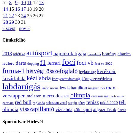
7
8
9
10
11
12
13
14
15
16
17
18
19
20
21
22
23
24
25
26
27
28
29
30
31
« szept
nov »
Címkefelhő
autósport
bajnokok ligája
2018
botrány
charles
atlétika
barcelona
foci
f1
ferrari
foci vb
darts
leclerc
dopping
foci vb 2022
forma-1
hétvégi összefoglaló
kerékpár
jégkorong
kézilabda
kosárlabda
környezetvédelem
környezettudatosság
labdarúgás
max
lewis hamilton
lando norris
magyar foci
olimpia
verstappen
mercedes
mclaren
oroszország
nob
paris saint-
red bull
tenisz
téli
sergio pérez
tokió 2020
röplabda
sebastian vettel
germain
visszapillantó
olimpia
vízilabda
átigazolások
zöld sport
úszás
Sportudvar Hírlevél