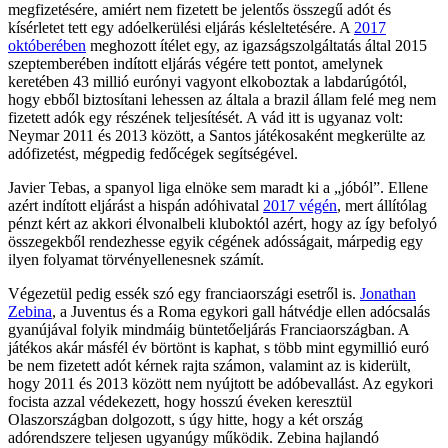
megfizetésére, amiért nem fizetett be jelentős összegű adót és
kísérletet tett egy adóelkerülési eljárás késleltetésére. A
2017
októberében
meghozott ítélet egy, az igazságszolgáltatás által 2015
szeptemberében indított eljárás végére tett pontot, amelynek
keretében 43 millió eurónyi vagyont elkoboztak a labdarúgótól,
hogy ebből biztosítani lehessen az általa a brazil állam felé meg nem
fizetett adók egy részének teljesítését. A vád itt is ugyanaz volt:
Neymar 2011 és 2013 között, a Santos játékosaként megkerülte az
adófizetést, mégpedig fedőcégek segítségével.
Javier Tebas, a spanyol liga elnöke sem maradt ki a „jóból”. Ellene
azért indított eljárást a hispán adóhivatal
2017 végén
, mert állítólag
pénzt kért az akkori élvonalbeli kluboktól azért, hogy az így befolyó
összegekből rendezhesse egyik cégének adósságait, márpedig egy
ilyen folyamat törvényellenesnek számít.
Végezetül pedig essék szó egy franciaországi esetről is.
Jonathan
Zebina
, a Juventus és a Roma egykori gall hátvédje ellen adócsalás
gyanújával folyik mindmáig büntetőeljárás Franciaországban. A
játékos akár másfél év börtönt is kaphat, s több mint egymillió euró
be nem fizetett adót kérnek rajta számon, valamint az is kiderült,
hogy 2011 és 2013 között nem nyújtott be adóbevallást. Az egykori
focista azzal védekezett, hogy hosszú éveken keresztül
Olaszországban dolgozott, s úgy hitte, hogy a két ország
adórendszere teljesen ugyanúgy működik. Zebina hajlandó