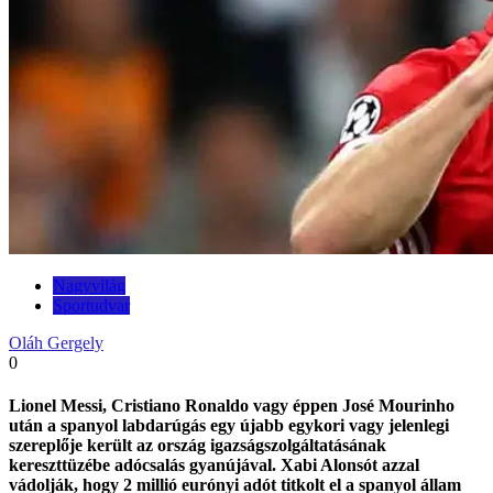
Nagyvilág
Sportudvar
Oláh Gergely
0
Lionel Messi, Cristiano Ronaldo vagy éppen José Mourinho
után a spanyol labdarúgás egy újabb egykori vagy jelenlegi
szereplője került az ország igazságszolgáltatásának
kereszttüzébe adócsalás gyanújával. Xabi Alonsót azzal
vádolják, hogy 2 millió eurónyi adót titkolt el a spanyol állam