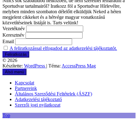
Nincs sok szabadidőd hétközben, de nem szeretnél lemaradni a
Sportudvar tartalmairól? Iratkozz föl a Sportudvar Hírlevélre,
melyben minden szombaton délelőtt elküldjük Neked a héten
megjelent cikkeket és a hétvége magyar vonatkozású
közvetítéseinek listáját is. Tarts velünk!
Vezetéknév
Keresztnév
Email
A feliratkozással elfogadod az adatkezelési tájékoztatót.
© 2026
Készítette:
WordPress
| Téma:
AccessPress Mag
Alsó menü
Kapcsolat
Partnereink
Általános Szerződési Feltételek (ÁSZF)
Adatkezelési tájékoztató
Szerzői jogi nyilatkozat
Top