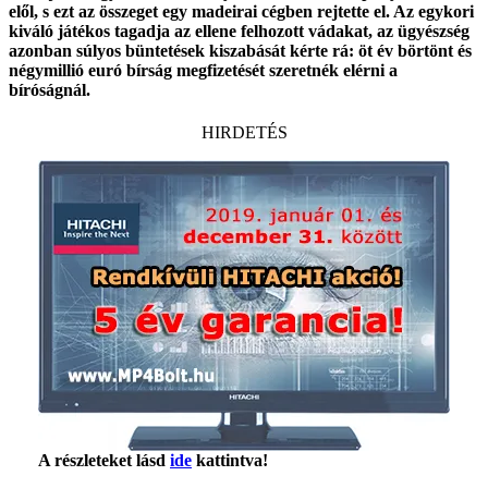
elől, s ezt az összeget egy madeirai cégben rejtette el. Az egykori
kiváló játékos tagadja az ellene felhozott vádakat, az ügyészség
azonban súlyos büntetések kiszabását kérte rá: öt év börtönt és
négymillió euró bírság megfizetését szeretnék elérni a
bíróságnál.
HIRDETÉS
A részleteket lásd
ide
kattintva!