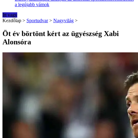
a legújabb vámok
Itt vagy
Kezdőlap
>
Sportudvar
>
Nagyvilág
>
Öt év börtönt kért az ügyészség Xabi
Alonsóra