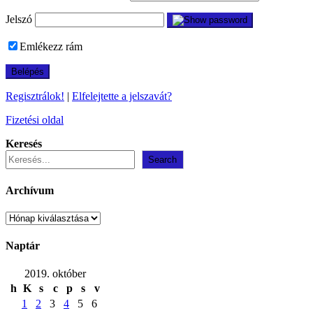
Jelszó
Emlékezz rám
Regisztrálok!
|
Elfelejtette a jelszavát?
Fizetési oldal
Keresés
Search
Archívum
Archívum
Naptár
2019. október
h
K
s
c
p
s
v
1
2
3
4
5
6