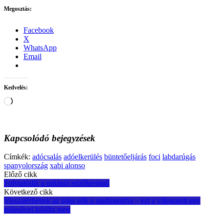
Megosztás:
Facebook
X
WhatsApp
Email
Kedvelés:
Loading…
Kapcsolódó bejegyzések
Címkék:
adócsalás
adóelkerülés
büntetőeljárás
foci
labdarúgás
spanyolország
xabi alonso
Post
Előző cikk
Folytatódik a milánói edzőkeringő
navigation
Következő cikk
Visszatérhettek az iráni nők a stadionokba – ezt a válogatott egy
gólesővel hálálta meg