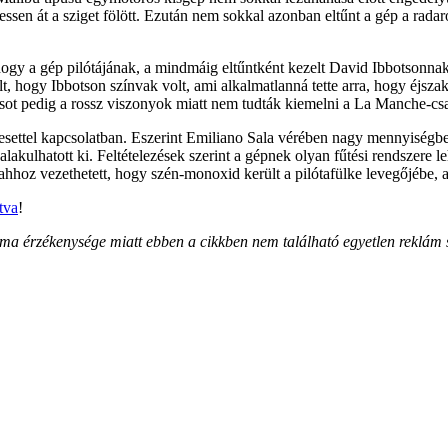
en át a sziget fölött. Ezután nem sokkal azonban eltűnt a gép a radarok
, hogy a gép pilótájának, a mindmáig eltűntként kezelt David Ibbotson
ült, hogy Ibbotson színvak volt, ami alkalmatlanná tette arra, hogy éjsz
sot pedig a rossz viszonyok miatt nem tudták kiemelni a La Manche-cs
esettel kapcsolatban. Eszerint Emiliano Sala vérében nagy mennyiségb
ulhatott ki. Feltételezések szerint a gépnek olyan fűtési rendszere lehe
ahhoz vezethetett, hogy szén-monoxid került a pilótafülke levegőjébe, a
ntva
!
ma érzékenysége miatt ebben a cikkben nem található egyetlen reklám