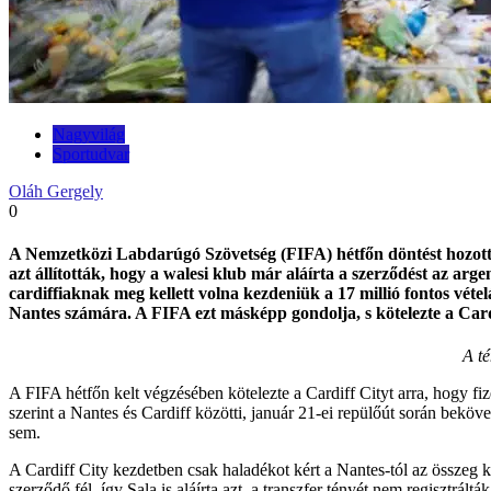
Nagyvilág
Sportudvar
Oláh Gergely
0
A Nemzetközi Labdarúgó Szövetség (FIFA) hétfőn döntést hozott a 
azt állították, hogy a walesi klub már aláírta a szerződést az ar
cardiffiaknak meg kellett volna kezdeniük a 17 millió fontos vétel
Nantes számára. A FIFA ezt másképp gondolja, s kötelezte a Cardiffo
A té
A FIFA hétfőn kelt végzésében kötelezte a Cardiff Cityt arra, hogy fize
szerint a Nantes és Cardiff közötti, január 21-ei repülőút során beköv
sem.
A Cardiff City kezdetben csak haladékot kért a Nantes-tól az összeg 
szerződő fél, így Sala is aláírta azt, a transzfer tényét nem regisztrál