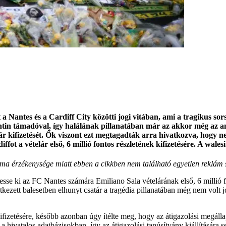
Nantes és a Cardiff City közötti jogi vitában, ami a tragikus sors
gentin támadóval, így halálának pillanatában már az akkor még az an
ár kifizetését. Ők viszont ezt megtagadták arra hivatkozva, hogy ne
t a vételár első, 6 millió fontos részletének kifizetésére. A walesi
ma érzékenysége miatt ebben a cikkben nem található egyetlen reklám
sse ki az FC Nantes számára Emiliano Sala vételárának első, 6 millió fon
etkezett balesetben elhunyt csatár a tragédia pillanatában még nem volt 
kifizetésére, később azonban úgy ítélte meg, hogy az átigazolási megá
ták a hivatalos adatbázisokban, így az átigazolási tanúsítvány kiállítására