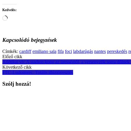
Kedvelés:
Loading…
Kapcsolódó bejegyzések
Címkék:
cardiff
emiliano sala
fifa
foci
labdarúgás
nantes
pereskedés
r
Post
Előző cikk
Atlétikai vb: A stadion kong az ürességtől, a versenyzők sorra dőlnek 
navigation
Következő cikk
FTC-Ludogorec: Totális illúzióvesztés
Szólj hozzá!