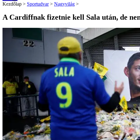
Kezdőlap
>
Sportudvar
>
Nagyvilág
>
A Cardiffnak fizetnie kell Sala után, de n