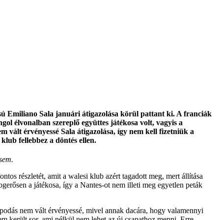
ú Emiliano Sala januári átigazolása körül pattant ki. A franciák
gol élvonalban szereplő együttes játékosa volt, vagyis a
m vált érvényessé Sala átigazolása, így nem kell fizetniük a
 klub fellebbez a döntés ellen.
 sem.
tos részletét, amit a walesi klub azért tagadott meg, mert állítása
jogerősen a játékosa, így a Nantes-ot nem illeti meg egyetlen peták
llapodás nem vált érvényessé, mivel annak dacára, hogy valamennyi
 sem került sor, ami nélkül nem lehet az új csapathoz menni. Erre,