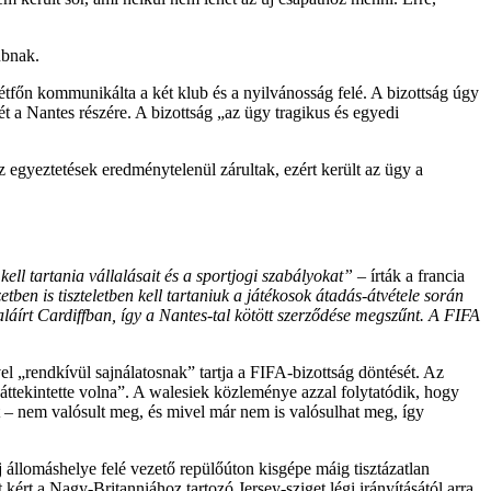
ubnak.
tfőn kommunikálta a két klub és a nyilvánosság felé. A bizottság úgy
tét a Nantes részére. A bizottság „az ügy tragikus és egyedi
z egyeztetések eredménytelenül zárultak, ezért került az ügy a
kell tartania vállalásait és a sportjogi szabályokat”
– írták a francia
en is tiszteletben kell tartaniuk a játékosok átadás-átvétele során
láírt Cardiffban, így a Nantes-tal kötött szerződése megszűnt. A FIFA
l „rendkívül sajnálatosnak” tartja a FIFA-bizottság döntését. Az
t áttekintette volna”. A walesiek közleménye azzal folytatódik, hogy
tt – nem valósult meg, és mivel már nem is valósulhat meg, így
j állomáshelye felé vezető repülőúton kisgépe máig tisztázatlan
t a Nagy-Britanniához tartozó Jersey-sziget légi irányításától arra,