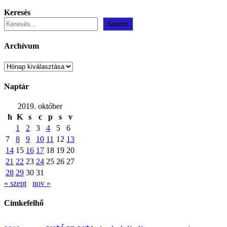
Keresés
Search
Archívum
Archívum
Naptár
2019. október
h
K
s
c
p
s
v
1
2
3
4
5
6
7
8
9
10
11
12
13
14
15
16
17
18
19
20
21
22
23
24
25
26
27
28
29
30
31
« szept
nov »
Címkefelhő