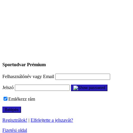
Sportudvar Prémium
Felhasználónév vagy Email
Jelszó
Emlékezz rám
Regisztrálok!
|
Elfelejtette a jelszavát?
Fizetési oldal