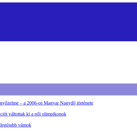
ő győzelme – a 2006-os Magyar Nagydíj története
iót váltottak ki a női olimpikonok
a legújabb vámok