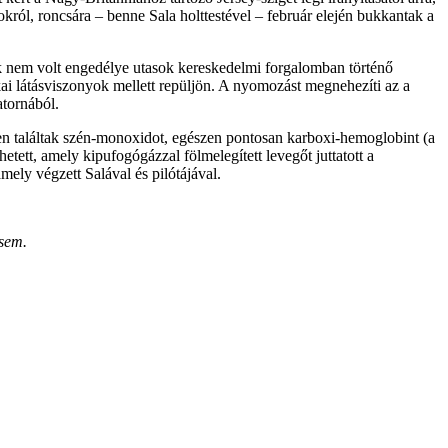
ról, roncsára – benne Sala holttestével – február elején bukkantak a
nak nem volt engedélye utasok kereskedelmi forgalomban történő
akai látásviszonyok mellett repüljön. A nyomozást megnehezíti az a
atornából.
en találtak szén-monoxidot, egészen pontosan karboxi-hemoglobint (a
tett, amely kipufogógázzal fölmelegített levegőt juttatott a
mely végzett Salával és pilótájával.
 sem.