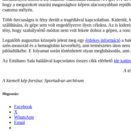
hogy a megszokott utazási magassághoz képest alacsonyabban repülhess
csatorna mélyén.
Több furcsaságra is fény derült a tragédiával kapcsolatban. Kiderült
szállítására, és gépe sem volt engedélyezve ilyen célokra. Az is kider
tény, hogy szabálysértő módon nem volt fekete doboz a gépen, a ronc
Legutóbb augusztus közepén jelent meg egy
érdekes információ
a bal
szén-monoxid és a hemoglobin keverékét), ami természetes úton nem alak
pilótafülkébe. E folyamat során történhetett olyan meghibásodás, ami 
Az Emiliano Sala halálával kapcsolatos összes cikk elérhető
ide katti
A té
A kiemelt kép forrása: Sportudvar-archívum
Megosztás:
Facebook
X
WhatsApp
Email