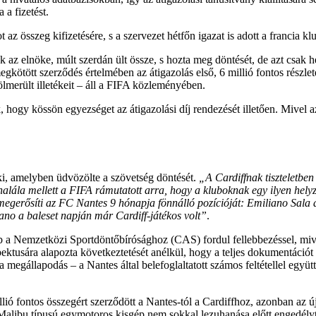
a fizetést.
az összeg kifizetésére, s a szervezet hétfőn igazat is adott a francia kl
z elnöke, múlt szerdán ült össze, s hozta meg döntését, de azt csak hé
megkötött szerződés értelmében az átigazolás első, 6 millió fontos részle
ölmerült illetékeit – áll a FIFA közleményében.
 hogy kössön egyezséget az átigazolási díj rendezését illetően. Mivel a
i, amelyben üdvözölte a szövetség döntését.
„A Cardiffnak tiszteletben 
ála mellett a FIFA rámutatott arra, hogy a kluboknak egy ilyen helyzetb
megerősíti az FC Nantes 9 hónapja fönnálló pozícióját: Emiliano Sala a
iano a baleset napján már Cardiff-játékos volt”
.
ub a Nemzetközi Sportdöntőbírósághoz (CAS) fordul fellebbezéssel, mive
spektusára alapozta következtetését anélkül, hogy a teljes dokumentáció
 megállapodás – a Nantes által belefoglaltatott számos feltétellel együ
lió fontos összegért szerződött a Nantes-tól a Cardiffhoz, azonban az ú
bu típusú egymotoros kisgép nem sokkal lezuhanása előtt engedélyt kér