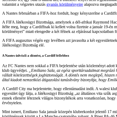
valamint a végzetes utazás
gyanús körülményeire
alapozva megtagadta 
A Nantes februárban a FIFA-hoz fordult, hogy kényszerítse a Cardiffot 
A FIFA Játékosügyi Bizottsága, amelynek a dél-afrikai Raymond Hack a
ítélte meg, hogy a Cardiffnak ki kellett volna fizetnie a január 19-én 
körülményei” miatt elengedte a két félnek az eljárással kapcsolatban f
A FIFA augusztus végén egy levélben azt javasolta a két egyesületnek,
Játékosügyi Bizottság elé.
A Nantes üdvözli a döntést, a Cardiff fellebbez
Az FC Nantes nem sokkal a FIFA bejelentése után közleményt adott k
klub ügyvédjei.
„Emiliano Sala, az egész sporttársadalmat megrázó hal
vállalt kötelezettségek jogbiztonságát. A döntés nem meglepő, hiszen 
által kiadott nemzetközi átigazolási tanúsítvány bizonyítja, hogy Emil
A Cardiff City ma bejelentette, hogy ellentámadást indít. A walesi kl
egyesület úgy látja, a Játékosügyi Bizottság „az általános vita szűk a
ennek ellenére léteznek világos bizonyítékok arra vonatkozóan, hogy a
érvénytelen.
Mint ismert, Emiliano Sala január közepén klubrekordot jelentő 17 mil
körülmények között a La Manche-csatornába zuhant. A Piper PA-46 Mali