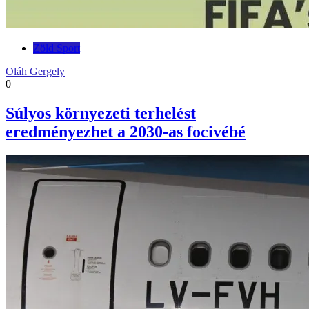
Zöld Sport
Oláh Gergely
0
Súlyos környezeti terhelést
eredményezhet a 2030-as focivébé