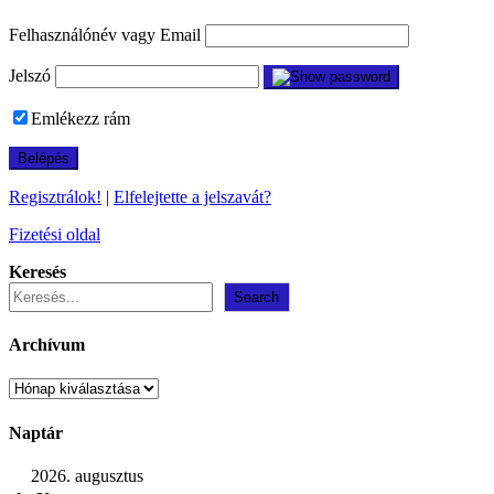
Felhasználónév vagy Email
Jelszó
Emlékezz rám
Regisztrálok!
|
Elfelejtette a jelszavát?
Fizetési oldal
Keresés
Search
Archívum
Archívum
Naptár
2026. augusztus