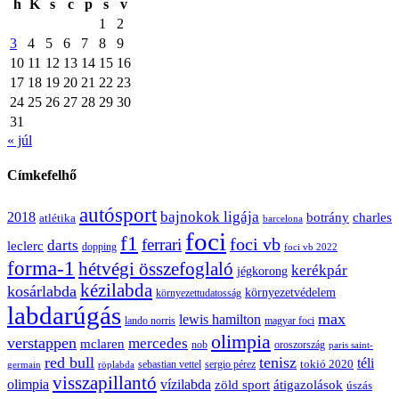
h
K
s
c
p
s
v
1
2
3
4
5
6
7
8
9
10
11
12
13
14
15
16
17
18
19
20
21
22
23
24
25
26
27
28
29
30
31
« júl
Címkefelhő
autósport
bajnokok ligája
2018
botrány
charles
atlétika
barcelona
foci
f1
ferrari
foci vb
darts
leclerc
dopping
foci vb 2022
forma-1
hétvégi összefoglaló
kerékpár
jégkorong
kézilabda
kosárlabda
környezetvédelem
környezettudatosság
labdarúgás
max
lewis hamilton
lando norris
magyar foci
olimpia
verstappen
mercedes
mclaren
oroszország
nob
paris saint-
red bull
tenisz
téli
sergio pérez
tokió 2020
röplabda
sebastian vettel
germain
visszapillantó
olimpia
vízilabda
átigazolások
zöld sport
úszás