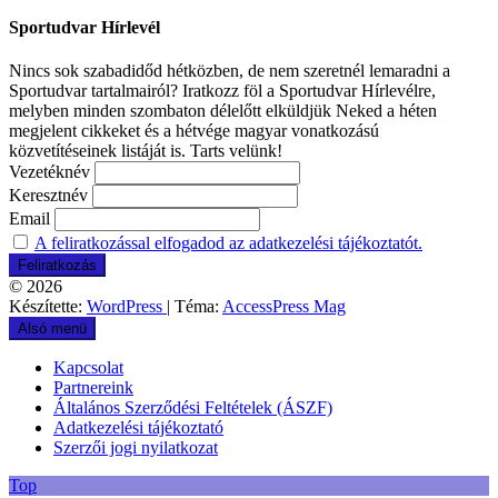
Sportudvar Hírlevél
Nincs sok szabadidőd hétközben, de nem szeretnél lemaradni a
Sportudvar tartalmairól? Iratkozz föl a Sportudvar Hírlevélre,
melyben minden szombaton délelőtt elküldjük Neked a héten
megjelent cikkeket és a hétvége magyar vonatkozású
közvetítéseinek listáját is. Tarts velünk!
Vezetéknév
Keresztnév
Email
A feliratkozással elfogadod az adatkezelési tájékoztatót.
© 2026
Készítette:
WordPress
| Téma:
AccessPress Mag
Alsó menü
Kapcsolat
Partnereink
Általános Szerződési Feltételek (ÁSZF)
Adatkezelési tájékoztató
Szerzői jogi nyilatkozat
Top