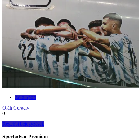
Zöld Sport
Oláh Gergely
0
Bejegyzés
Régebbi bejegyzések
navigáció
Sportudvar Prémium