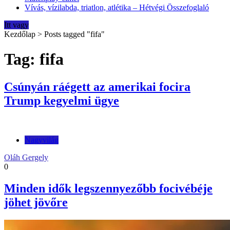
Vívás, vízilabda, triatlon, atlétika – Hétvégi Összefoglaló
Itt vagy
Kezdőlap
>
Posts tagged "fifa"
Tag: fifa
Csúnyán ráégett az amerikai focira
Trump kegyelmi ügye
Nagyvilág
Oláh Gergely
0
Minden idők legszennyezőbb focivébéje
jöhet jövőre