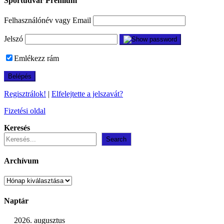
Sportudvar Prémium
Felhasználónév vagy Email
Jelszó
Emlékezz rám
Regisztrálok!
|
Elfelejtette a jelszavát?
Fizetési oldal
Keresés
Search
Archívum
Archívum
Naptár
2026. augusztus