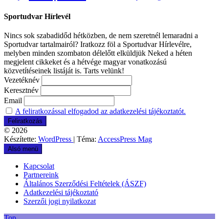
Sportudvar Hírlevél
Nincs sok szabadidőd hétközben, de nem szeretnél lemaradni a
Sportudvar tartalmairól? Iratkozz föl a Sportudvar Hírlevélre,
melyben minden szombaton délelőtt elküldjük Neked a héten
megjelent cikkeket és a hétvége magyar vonatkozású
közvetítéseinek listáját is. Tarts velünk!
Vezetéknév
Keresztnév
Email
A feliratkozással elfogadod az adatkezelési tájékoztatót.
© 2026
Készítette:
WordPress
| Téma:
AccessPress Mag
Alsó menü
Kapcsolat
Partnereink
Általános Szerződési Feltételek (ÁSZF)
Adatkezelési tájékoztató
Szerzői jogi nyilatkozat
Top