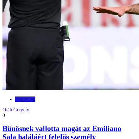
Nagyvilág
Oláh Gergely
0
Bűnösnek vallotta magát az Emiliano
Sala haláláért felelős személy