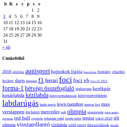
h
K
s
c
p
s
v
1
2
3
4
5
6
7
8
9
10
11
12
13
14
15
16
17
18
19
20
21
22
23
24
25
26
27
28
29
30
31
« júl
Címkefelhő
autósport
bajnokok ligája
2018
botrány
charles
atlétika
barcelona
foci
f1
ferrari
foci vb
darts
leclerc
dopping
foci vb 2022
forma-1
hétvégi összefoglaló
kerékpár
jégkorong
kézilabda
kosárlabda
környezetvédelem
környezettudatosság
labdarúgás
max
lewis hamilton
lando norris
magyar foci
olimpia
verstappen
mercedes
mclaren
oroszország
nob
paris saint-
red bull
tenisz
téli
sergio pérez
tokió 2020
röplabda
sebastian vettel
germain
visszapillantó
olimpia
vízilabda
átigazolások
zöld sport
úszás