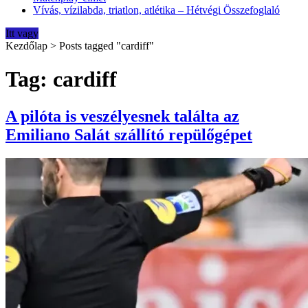
Vívás, vízilabda, triatlon, atlétika – Hétvégi Összefoglaló
Itt vagy
Kezdőlap
>
Posts tagged "cardiff"
Tag: cardiff
A pilóta is veszélyesnek találta az
Emiliano Salát szállító repülőgépet