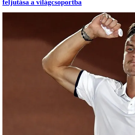
feljutása a világcsoportba