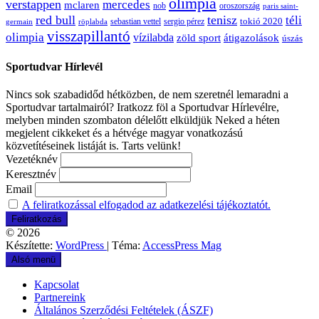
olimpia
verstappen
mercedes
mclaren
oroszország
nob
paris saint-
red bull
tenisz
téli
sergio pérez
tokió 2020
röplabda
sebastian vettel
germain
visszapillantó
olimpia
vízilabda
átigazolások
zöld sport
úszás
Sportudvar Hírlevél
Nincs sok szabadidőd hétközben, de nem szeretnél lemaradni a
Sportudvar tartalmairól? Iratkozz föl a Sportudvar Hírlevélre,
melyben minden szombaton délelőtt elküldjük Neked a héten
megjelent cikkeket és a hétvége magyar vonatkozású
közvetítéseinek listáját is. Tarts velünk!
Vezetéknév
Keresztnév
Email
A feliratkozással elfogadod az adatkezelési tájékoztatót.
© 2026
Készítette:
WordPress
| Téma:
AccessPress Mag
Alsó menü
Kapcsolat
Partnereink
Általános Szerződési Feltételek (ÁSZF)