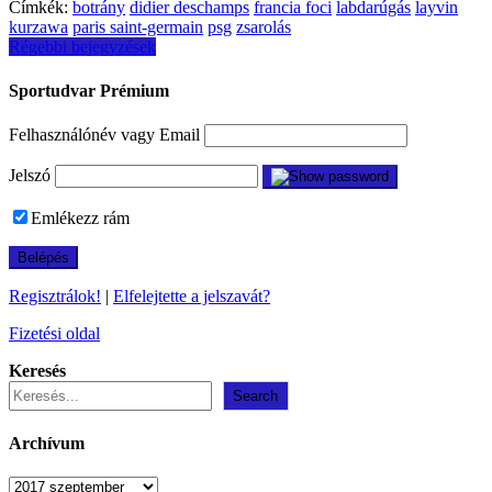
Címkék:
botrány
didier deschamps
francia foci
labdarúgás
layvin
kurzawa
paris saint-germain
psg
zsarolás
Bejegyzés
Régebbi bejegyzések
navigáció
Sportudvar Prémium
Felhasználónév vagy Email
Jelszó
Emlékezz rám
Regisztrálok!
|
Elfelejtette a jelszavát?
Fizetési oldal
Keresés
Search
Archívum
Archívum