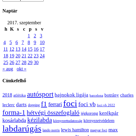
Naptár
2017. szeptember
h
K
s
c
p
s
v
1
2
3
4
5
6
7
8
9
10
11
12
13
14
15
16
17
18
19
20
21
22
23
24
25
26
27
28
29
30
« aug
okt »
Címkefelhő
autósport
bajnokok ligája
2018
botrány
charles
atlétika
barcelona
foci
f1
ferrari
foci vb
darts
leclerc
dopping
foci vb 2022
forma-1
hétvégi összefoglaló
kerékpár
jégkorong
kézilabda
kosárlabda
környezetvédelem
környezettudatosság
labdarúgás
max
lewis hamilton
lando norris
magyar foci