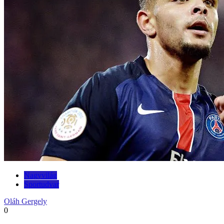
Nagyvilág
Sportudvar
Oláh Gergely
0