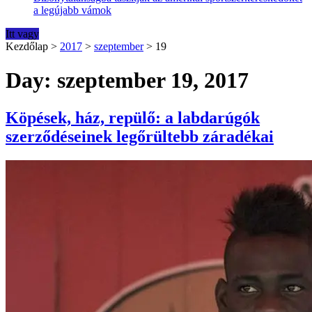
a legújabb vámok
Itt vagy
Kezdőlap
>
2017
>
szeptember
>
19
Day: szeptember 19, 2017
Köpések, ház, repülő: a labdarúgók
szerződéseinek legőrültebb záradékai