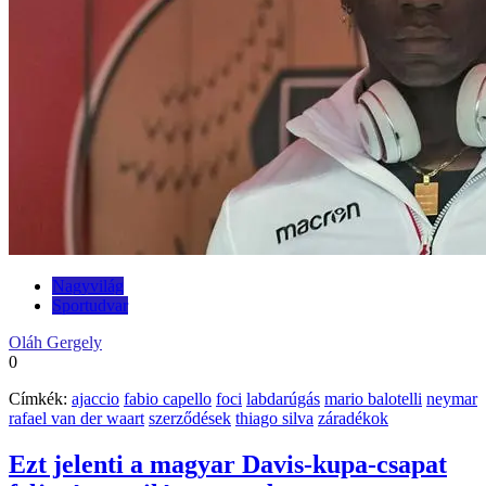
Nagyvilág
Sportudvar
Oláh Gergely
0
Címkék:
ajaccio
fabio capello
foci
labdarúgás
mario balotelli
neymar
rafael van der waart
szerződések
thiago silva
záradékok
Ezt jelenti a magyar Davis-kupa-csapat