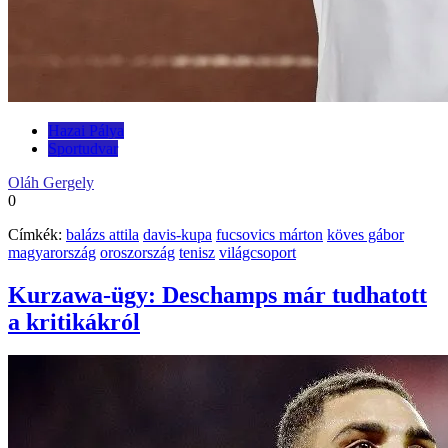
Hazai Pálya
Sportudvar
Oláh Gergely
0
Címkék:
balázs attila
davis-kupa
fucsovics márton
köves gábor
magyarország
oroszország
tenisz
világcsoport
Kurzawa-ügy: Deschamps már tudhatott
a kritikákról