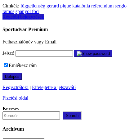
Címkék:
függetlenség
gerard piqué
katalónia
referendum
sergio
ramos
spanyol foci
Bejegyzés
Régebbi bejegyzések
navigáció
Sportudvar Prémium
Felhasználónév vagy Email
Jelszó
Emlékezz rám
Regisztrálok!
|
Elfelejtette a jelszavát?
Fizetési oldal
Keresés
Search
Archívum