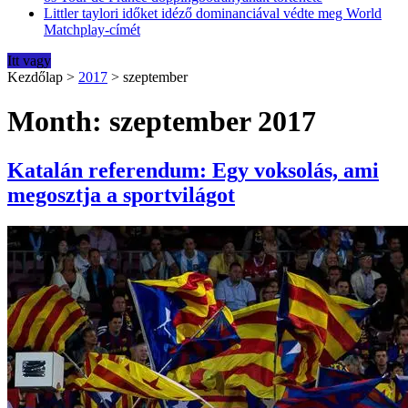
Littler taylori időket idéző dominanciával védte meg World
Matchplay-címét
Itt vagy
Kezdőlap
>
2017
>
szeptember
Month: szeptember 2017
Katalán referendum: Egy voksolás, ami
megosztja a sportvilágot