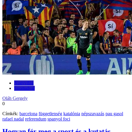
Nagyvilág
Sportudvar
Oláh Gergely
0
Címkék:
barcelona
függetlenség
katalónia
népszavazás
pau gasol
rafael nadal
referendum
spanyol foci
Hogyan fér meg a sport és a kutatás