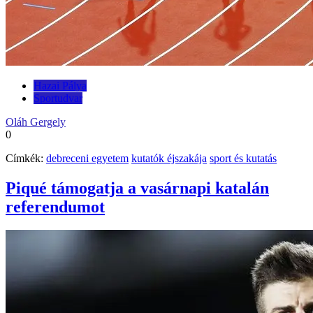
Hazai Pálya
Sportudvar
Oláh Gergely
0
Címkék:
debreceni egyetem
kutatók éjszakája
sport és kutatás
Piqué támogatja a vasárnapi katalán
referendumot