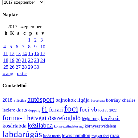
Archívum
Naptár
2017. szeptember
h
K
s
c
p
s
v
1
2
3
4
5
6
7
8
9
10
11
12
13
14
15
16
17
18
19
20
21
22
23
24
25
26
27
28
29
30
« aug
okt »
Címkefelhő
autósport
bajnokok ligája
2018
botrány
charles
atlétika
barcelona
foci
f1
ferrari
foci vb
darts
leclerc
dopping
foci vb 2022
forma-1
hétvégi összefoglaló
kerékpár
jégkorong
kézilabda
kosárlabda
környezetvédelem
környezettudatosság
labdarúgás
max
lewis hamilton
lando norris
magyar foci