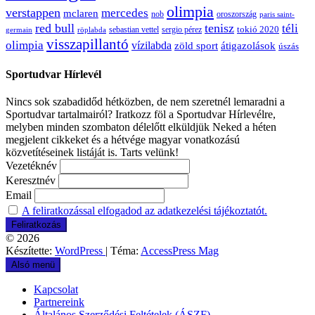
olimpia
verstappen
mercedes
mclaren
oroszország
nob
paris saint-
red bull
tenisz
téli
sergio pérez
tokió 2020
röplabda
sebastian vettel
germain
visszapillantó
olimpia
vízilabda
átigazolások
zöld sport
úszás
Sportudvar Hírlevél
Nincs sok szabadidőd hétközben, de nem szeretnél lemaradni a
Sportudvar tartalmairól? Iratkozz föl a Sportudvar Hírlevélre,
melyben minden szombaton délelőtt elküldjük Neked a héten
megjelent cikkeket és a hétvége magyar vonatkozású
közvetítéseinek listáját is. Tarts velünk!
Vezetéknév
Keresztnév
Email
A feliratkozással elfogadod az adatkezelési tájékoztatót.
© 2026
Készítette:
WordPress
| Téma:
AccessPress Mag
Alsó menü
Kapcsolat
Partnereink
Általános Szerződési Feltételek (ÁSZF)