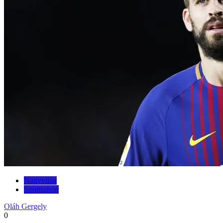
Nagyvilág
Sportudvar
Oláh Gergely
0