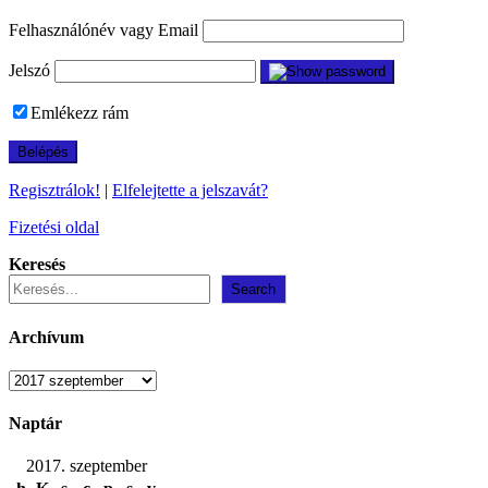
Felhasználónév vagy Email
Jelszó
Emlékezz rám
Regisztrálok!
|
Elfelejtette a jelszavát?
Fizetési oldal
Keresés
Search
Archívum
Archívum
Naptár
2017. szeptember