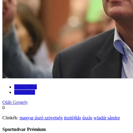
Hazai Pálya
Sportudvar
Oláh Gergely
0
Címkék:
magyar úszó szövetség
tisztújítás
úszás
wladár sándor
Sportudvar Prémium