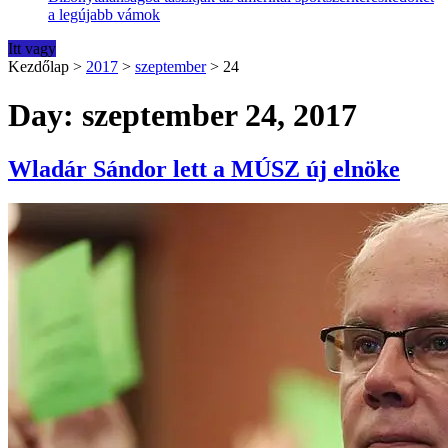
a legújabb vámok
Itt vagy
Kezdőlap
>
2017
>
szeptember
>
24
Day: szeptember 24, 2017
Wladár Sándor lett a MÚSZ új elnöke