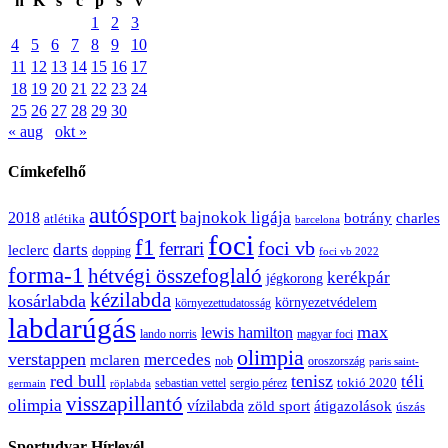
h
K
s
c
p
s
v
1
2
3
4
5
6
7
8
9
10
11
12
13
14
15
16
17
18
19
20
21
22
23
24
25
26
27
28
29
30
« aug
okt »
Címkefelhő
autósport
bajnokok ligája
2018
botrány
charles
atlétika
barcelona
foci
f1
ferrari
foci vb
darts
leclerc
dopping
foci vb 2022
forma-1
hétvégi összefoglaló
kerékpár
jégkorong
kézilabda
kosárlabda
környezetvédelem
környezettudatosság
labdarúgás
max
lewis hamilton
lando norris
magyar foci
olimpia
verstappen
mercedes
mclaren
oroszország
nob
paris saint-
red bull
tenisz
téli
sergio pérez
tokió 2020
röplabda
sebastian vettel
germain
visszapillantó
olimpia
vízilabda
átigazolások
zöld sport
úszás
Sportudvar Hírlevél