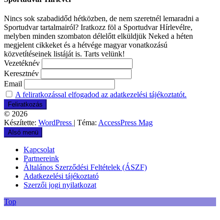
Nincs sok szabadidőd hétközben, de nem szeretnél lemaradni a
Sportudvar tartalmairól? Iratkozz föl a Sportudvar Hírlevélre,
melyben minden szombaton délelőtt elküldjük Neked a héten
megjelent cikkeket és a hétvége magyar vonatkozású
közvetítéseinek listáját is. Tarts velünk!
Vezetéknév
Keresztnév
Email
A feliratkozással elfogadod az adatkezelési tájékoztatót.
© 2026
Készítette:
WordPress
| Téma:
AccessPress Mag
Alsó menü
Kapcsolat
Partnereink
Általános Szerződési Feltételek (ÁSZF)
Adatkezelési tájékoztató
Szerzői jogi nyilatkozat
Top