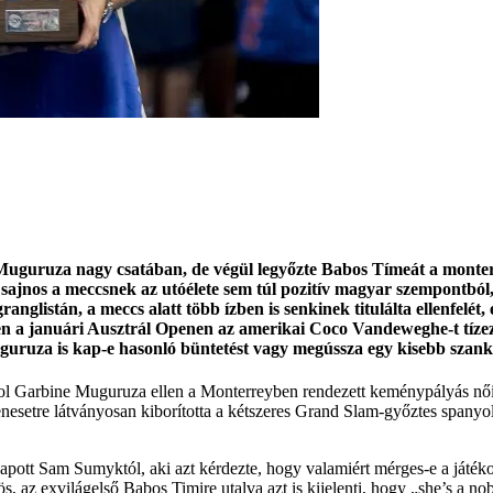
uruza nagy csatában, de végül legyőzte Babos Tímeát a monterreyi
sajnos a meccsnek az utóélete sem túl pozitív magyar szempontbó
anglistán, a meccs alatt több ízben is senkinek titulálta ellenfelét,
en a januári Ausztrál Openen az amerikai Coco Vandeweghe-t tízeze
uruza is kap-e hasonló büntetést vagy megússza egy kisebb szank
yol Garbine Muguruza ellen a Monterreyben rendezett keménypályás női 
etre látványosan kiborította a kétszeres Grand Slam-győztes spanyolt,
pott Sam Sumyktól, aki azt kérdezte, hogy valamiért mérges-e a játéko
hös,
az exvilágelső Babos Timire utalva azt is kijelenti, hogy „she’s a n