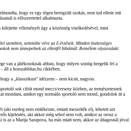
i elmondta, hogy ez egy régen berögzült szokás, nem tud ellene mit
ainál is előszeretettel alkalmazta.
kifejtette véleményét úgy a közönség viselkedésével, mint
éllel szemben, semmibe véve az ő érzéseit. Minden tisztességes
jnokok nem ünnepelnek az ellenfél hibáinál. Remélem olyasvalaki
ége van a játékosoknak abban, hogy milyen szintig hergelik fel a
 – áll a hosszabbitas.hu cikkében.
 hogy a „klasszikust” idézzem – nem kicsit, nagyon.
sportoló sok cifrát mond meccs/verseny közben, az természetesnek
okat mondani, amiket egy normális sportoló nem mond, gondolok itt a
 (aki esetleg nem emlékezne, emiatt meszelték el), lehetett azt
erős kijelentés, aki akkor még sehol nem volt, amikor az orosz a
i is az a Marija Sarapova, ha más miatt nem, akkor az átlagosnál jóval