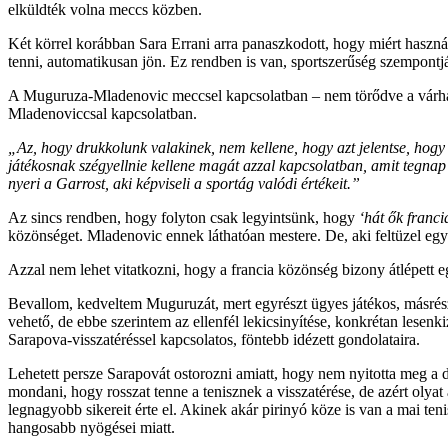
elküldték volna meccs közben.
Két körrel korábban Sara Errani arra panaszkodott, hogy miért haszn
tenni, automatikusan jön. Ez rendben is van, sportszerűség szempontjá
A Muguruza-Mladenovic meccsel kapcsolatban – nem törődve a várható 
Mladenoviccsal kapcsolatban.
„Az, hogy drukkolunk valakinek, nem kellene, hogy azt jelentse, hogy t
játékosnak szégyellnie kellene magát azzal kapcsolatban, amit tegnap
nyeri a Garrost, aki képviseli a sportág valódi értékeit.”
Az sincs rendben, hogy folyton csak legyintsünk, hogy
‘hát ők franci
közönséget. Mladenovic ennek láthatóan mestere. De, aki feltüzel egy 
Azzal nem lehet vitatkozni, hogy a francia közönség bizony átlépett 
Bevallom, kedveltem Muguruzát, mert egyrészt ügyes játékos, másrés
vehető, de ebbe szerintem az ellenfél lekicsinyítése, konkrétan lese
Sarapova-visszatéréssel kapcsolatos, föntebb idézett gondolataira.
Lehetett persze Sarapovát ostorozni amiatt, hogy nem nyitotta meg a d
mondani, hogy rosszat tenne a tenisznek a visszatérése, de azért olyat
legnagyobb sikereit érte el. Akinek akár pirinyó köze is van a mai te
hangosabb nyögései miatt.