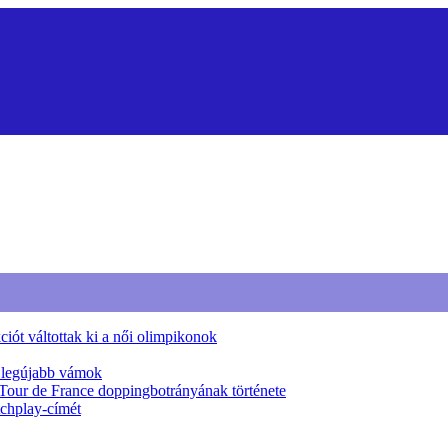
iót váltottak ki a női olimpikonok
a legújabb vámok
 Tour de France doppingbotrányának története
tchplay-címét