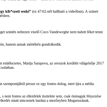
egy kib*szott senki”
(ez 47:02-nél hallható a videóban). A szünet
tésben.
éget szintén nehezen viselő Coco Vandeweghe nem tudott féket tenni
ción, hanem annak mértékén gondolkodik.
nt emlékezetes, Marija Sarapova, az oroszok korábbi világelsője 2017
csolatban.
at szempontjából persze ez egy fontos dolog, mert újra a média
n, s nem fontos az ellenfelek tisztelete sem, csak önmaguk fényezése
viselkedés miatt nincsenek barátai a mezőnyben Muguruzának.