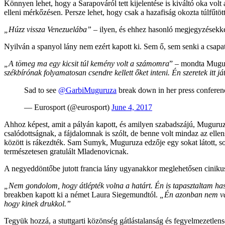
Könnyen lehet, hogy a Sarapováról tett kijelentése is kiváltó oka vol
elleni mérkőzésen. Persze lehet, hogy csak a hazafiság okozta túlfűtöt
„Húzz vissza Venezuelába”
– ilyen, és ehhez hasonló megjegyzésekk
Nyilván a spanyol lány nem ezért kapott ki. Sem ő, sem senki a csapa
„A tömeg ma egy kicsit túl kemény volt a számomra
” – mondta Mugur
székbírónak folyamatosan csendre kellett őket inteni. Én szeretek itt j
Sad to see
@GarbiMuguruza
break down in her press confere
— Eurosport (@eurosport)
June 4, 2017
Ahhoz képest, amit a pályán kapott, és amilyen szabadszájú, Muguruza el
csalódottságnak, a fájdalomnak is szólt, de benne volt mindaz az elle
között is rákezdték. Sam Sumyk, Muguruza edzője egy sokat látott, so
természetesen gratulált Mladenovicnak.
A negyeddöntőbe jutott francia lány ugyanakkor meglehetősen cinikusa
„Nem gondolom, hogy átlépték volna a határt. Én is tapasztaltam ha
breakben kapott ki a német Laura Siegemundtól.
„Én azonban nem vádo
hogy kinek drukkol.”
Tegyük hozzá, a stuttgarti közönség gátlástalanság és fegyelmezetlen