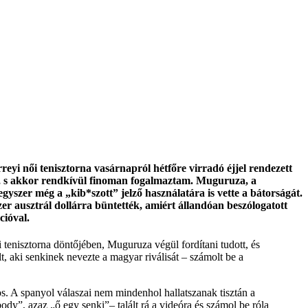
 női tenisztorna vasárnapról hétfőre virradó éjjel rendezett
l, s akkor rendkívül finoman fogalmaztam. Muguruza, a
 egyszer még a „kib*szott” jelző használatára is vette a bátorságát.
r ausztrál dollárra büntették, amiért állandóan beszólogatott
cióval.
tenisztorna döntőjében, Muguruza végül fordítani tudott, és
 aki senkinek nevezte a magyar riválisát – számolt be a
s. A spanyol válaszai nem mindenhol hallatszanak tisztán a
obody”, azaz „ő egy senki”
– talált rá a videóra és számol be róla