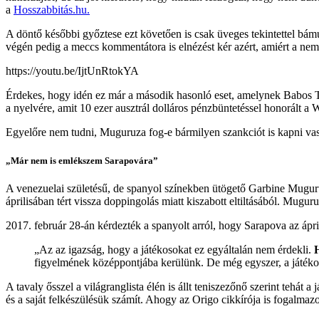
a
Hosszabbitás.hu.
A döntő későbbi győztese ezt követően is csak üveges tekintettel bám
végén pedig a meccs kommentátora is elnézést kér azért, amiért a nem 
https://youtu.be/IjtUnRtokYA
Érdekes, hogy idén ez már a második hasonló eset, amelynek Babos T
a nyelvére, amit 10 ezer ausztrál dolláros pénzbüntetéssel honorált a
Egyelőre nem tudni, Muguruza fog-e bármilyen szankciót is kapni va
„Már nem is emlékszem Sarapovára”
A venezuelai születésű, de spanyol színekben ütögető Garbine Muguruz
áprilisában tért vissza doppingolás miatt kiszabott eltiltásából. Mugu
2017. február 28-án kérdezték a spanyolt arról, hogy Sarapova az ápril
„Az az igazság, hogy a játékosokat ez egyáltalán nem érdekli.
figyelmének középpontjába kerülünk. De még egyszer, a játéko
A tavaly ősszel a világranglista élén is állt teniszezőnő szerint tehá
és a saját felkészülésük számít. Ahogy az Origo cikkírója is fogalma