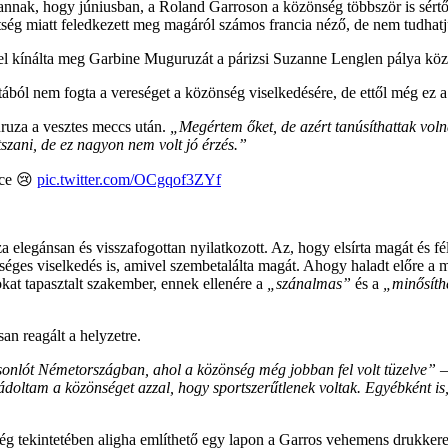
t annak, hogy júniusban, a Roland Garroson a közönség többször is sért
tség miatt feledkezett meg magáról számos francia néző, de nem tudhatju
el kínálta meg Garbine Muguruzát a párizsi Suzanne Lenglen pálya k
tából nem fogta a vereséget a közönség viselkedésére, de ettől még ez 
uza a vesztes meccs után.
„Megértem őket, de azért tanúsíthattak volna
átszani, de ez nagyon nem volt jó érzés.”
nce 😢
pic.twitter.com/OCgqof3ZYf
egánsan és visszafogottan nyilatkozott. Az, hogy elsírta magát és félbe 
nséges viselkedés is, amivel szembetalálta magát. Ahogy haladt előre a 
kat tapasztalt szakember, ennek ellenére a
„szánalmas”
és a
„minősíth
n reagált a helyzetre.
sonlót Németországban, ahol a közönség még jobban fel volt tüzelve”
–
ltam a közönséget azzal, hogy sportszerűtlenek voltak. Egyébként is, 
ség tekintetében aligha említhető egy lapon a Garros vehemens drukkere