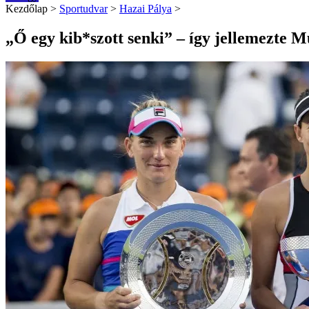
Kezdőlap
>
Sportudvar
>
Hazai Pálya
>
„Ő egy kib*szott senki” – így jellemezte