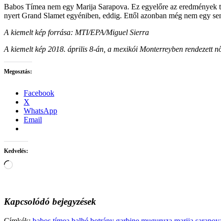
Babos Tímea nem egy Marija Sarapova. Ez egyelőre az eredmények ter
nyert Grand Slamet egyéniben, eddig. Ettől azonban még nem egy senk
A kiemelt kép forrása: MTI/EPA/Miguel Sierra
A kiemelt kép 2018. április 8-án, a mexikói Monterreyben rendezett
Megosztás:
Facebook
X
WhatsApp
Email
Kedvelés:
Loading…
Kapcsolódó bejegyzések
Címkék:
babos tímea
balhé
botrány
garbine muguruza
marija sarapov