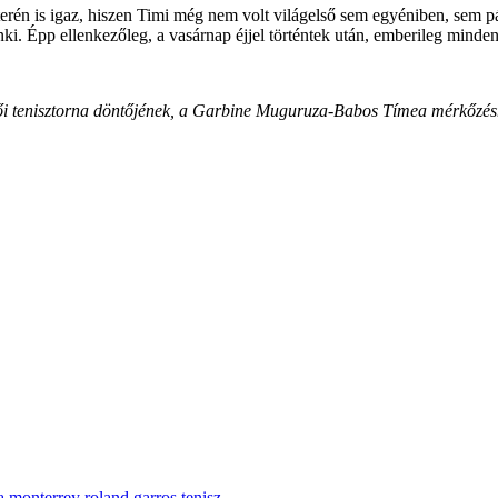
én is igaz, hiszen Timi még nem volt világelső sem egyéniben, sem pá
i. Épp ellenkezőleg, a vasárnap éjjel történtek után, emberileg mind
 női tenisztorna döntőjének, a Garbine Muguruza-Babos Tímea mérkőzés
a
monterrey
roland garros
tenisz