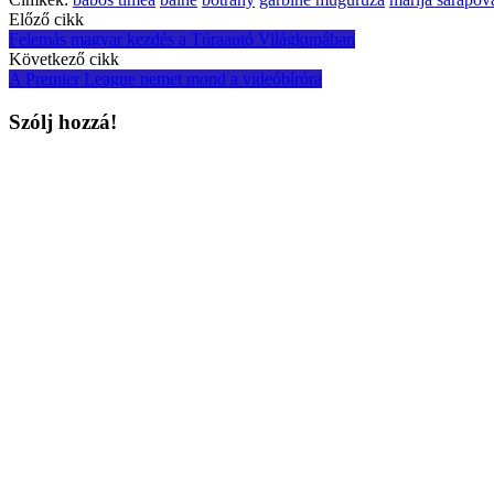
Post
Előző cikk
Felemás magyar kezdés a Túraautó Világkupában
navigation
Következő cikk
A Premier League nemet mond a videóbíróra
Szólj hozzá!