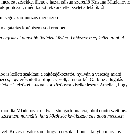
ő megjegyzésekkel illette a hazai pályán szereplő Kristina Mladenovic
k pontosan, miért kapott ekkora ellenszelet a lelátókról.
özönsége az ominózus mérkőzésen.
a magatartás korántsem volt rendben.
 egy kicsit nagyobb tiszteletet felém. Többször meg kellett állni. A
is kellett szakítani a sajtótájékoztatót, nyilván a vereség miatti
meccs, úgy erősödött a pfujolás, volt, amikor két Garbine-adogatás
etetlen”
jelzőket használta a közönség viselkedésére. Amellett, hogy
 mondta Mladenovic utalva a stuttgarti fináléra, ahol döntő szett tie-
szerintem normális, ha a közönség kiválasztja egy adott meccsen,
ivel. Kevéssé valószínű, hogy a nézők a francia lányt bárhova is