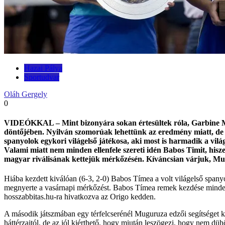
Hazai Pálya
Sportudvar
Oláh Gergely
0
VIDEÓKKAL – Mint bizonyára sokan értesültek róla, Garbine Mug
döntőjében. Nyilván szomorúak lehettünk az eredmény miatt, de 
spanyolok egykori világelső játékosa, aki most is harmadik a világr
Valami miatt nem minden ellenfele szereti idén Babos Timit, hisz
magyar riválisának kettejük mérkőzésén. Kíváncsian várjuk, Mug
Hiába kezdett kiválóan (6-3, 2-0) Babos Tímea a volt világelső span
megnyerte a vasárnapi mérkőzést. Babos Tímea remek kezdése mindenes
hosszabbitas.hu-ra hivatkozva az Origo kedden.
A második játszmában egy térfelcserénél Muguruza edzői segítséget ka
háttérzajtól, de az jól kiérthető, hogy miután leszögezi, hogy nem dü