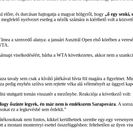
ul előre,
és durcásan hajtogatja a magyar hölgyről, hogy
„ő egy senki, 
megfelelő nyelvezet esetleg a nézők számára is kiérthető volt a közvetí
ímea a szenvedő alanya: a januári Ausztrál Open első körében a veres
 WTA.
sárnapi viselkedéséért, bárha a WTA következetes, akkor nem a szank
a tavaly sem csak a kíváló játékával hívta föl magára a figyelmet. Mi
ruza pedig enyhén szólva sem rejtette véka alá véleményét az üggyel kap
isi stuttgarti tornán visszatér a mezőnybe. Reakciója a következő volt:
Hogy őszinte legyek, én már nem is emlékszem Sarapovára
. A soroz
sokat ez a legkevésbé sem érdekli.”
t a játékosoknak nem fontos, kikkel kerülhetnek szembe egy-egy versenye
zott a mostani monterreyi esettel összefüggésben: feltehetően az ilyen 