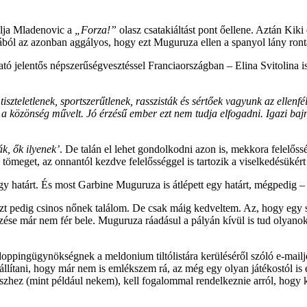
álja Mladenovic a
„Forza!”
olasz csatakiáltást pont őellene. Aztán Kik
ból az azonban aggályos, hogy ezt Muguruza ellen a spanyol lány rontás
jelentős népszerűségvesztéssel Franciaországban – Elina Svitolina is 
iszteletlenek, sportszerűtlenek, rasszisták és sértőek vagyunk az ellenf
 a közönség művelt. Jó érzésű ember ezt nem tudja elfogadni. Igazi ba
ák, ők ilyenek’
. De talán el lehet gondolkodni azon is, mekkora felelőss
tömeget, az onnantól kezdve felelősséggel is tartozik a viselkedésükért
egy határt. És most Garbine Muguruza is átlépett egy határt, mégpedig –
zt pedig csinos nőnek találom. De csak máig kedveltem. Az, hogy egy 
nkizése már nem fér bele. Muguruza ráadásul a pályán kívül is tud olyan
oppingügynökségnek a meldonium tiltólistára kerüléséről szóló e-mailjét
 állítani, hogy már nem is emlékszem rá, az még egy olyan játékostól is 
niszhez (mint például nekem), kell fogalommal rendelkeznie arról, hogy k