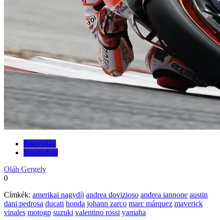
Nagyvilág
Sportudvar
Oláh Gergely
0
Címkék:
amerikai nagydíj
andrea dovizioso
andrea iannone
austin
dani pedrosa
ducati
honda
johann zarco
marc márquez
maverick
vinales
motogp
suzuki
valentino rossi
yamaha