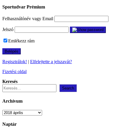
Sportudvar Prémium
Felhasználónév vagy Email
Jelszó
Emlékezz rám
Regisztrálok!
|
Elfelejtette a jelszavát?
Fizetési oldal
Keresés
Search
Archívum
Archívum
Naptár