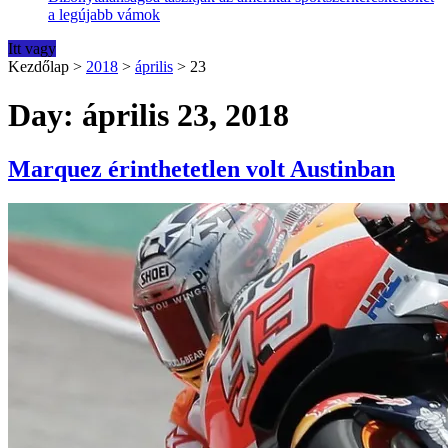
a legújabb vámok
Itt vagy
Kezdőlap
>
2018
>
április
>
23
Day: április 23, 2018
Marquez érinthetetlen volt Austinban