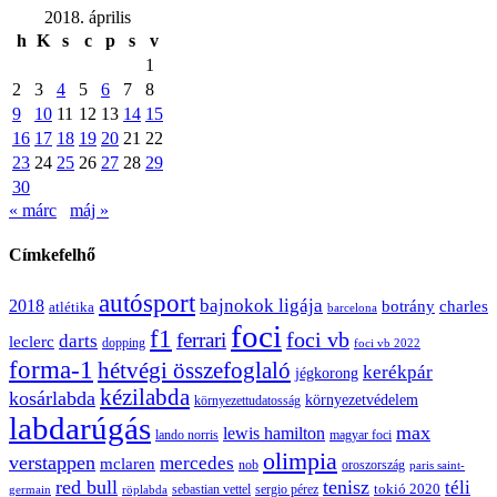
2018. április
h
K
s
c
p
s
v
1
2
3
4
5
6
7
8
9
10
11
12
13
14
15
16
17
18
19
20
21
22
23
24
25
26
27
28
29
30
« márc
máj »
Címkefelhő
autósport
bajnokok ligája
2018
botrány
charles
atlétika
barcelona
foci
f1
ferrari
foci vb
darts
leclerc
dopping
foci vb 2022
forma-1
hétvégi összefoglaló
kerékpár
jégkorong
kézilabda
kosárlabda
környezetvédelem
környezettudatosság
labdarúgás
max
lewis hamilton
lando norris
magyar foci
olimpia
verstappen
mercedes
mclaren
oroszország
nob
paris saint-
red bull
tenisz
téli
sergio pérez
tokió 2020
röplabda
sebastian vettel
germain