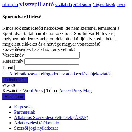
visszapillantó
olimpia
vízilabda
átigazolások
zöld sport
úszás
Sportudvar Hírlevél
Nincs sok szabadidőd hétközben, de nem szeretnél lemaradni a
Sportudvar tartalmairól? Iratkozz föl a Sportudvar Hírlevélre,
melyben minden szombaton délelőtt elküldjük Neked a héten
megjelent cikkeket és a hétvége magyar vonatkozású
közvetítéseinek listáját is. Tarts velünk!
Vezetéknév
Keresztnév
Email
A feliratkozással elfogadod az adatkezelési tájékoztatót.
© 2026
Készítette:
WordPress
| Téma:
AccessPress Mag
Alsó menü
Kapcsolat
Partnereink
Általános Szerződési Feltételek (ÁSZF)
Adatkezelési tájékoztató
Szerzői jogi nyilatkozat