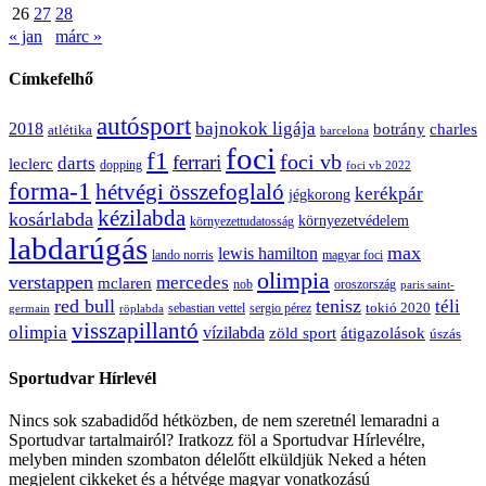
26
27
28
« jan
márc »
Címkefelhő
autósport
bajnokok ligája
2018
botrány
charles
atlétika
barcelona
foci
f1
ferrari
foci vb
darts
leclerc
dopping
foci vb 2022
forma-1
hétvégi összefoglaló
kerékpár
jégkorong
kézilabda
kosárlabda
környezetvédelem
környezettudatosság
labdarúgás
max
lewis hamilton
lando norris
magyar foci
olimpia
verstappen
mercedes
mclaren
oroszország
nob
paris saint-
red bull
tenisz
téli
sergio pérez
tokió 2020
röplabda
sebastian vettel
germain
visszapillantó
olimpia
vízilabda
átigazolások
zöld sport
úszás
Sportudvar Hírlevél
Nincs sok szabadidőd hétközben, de nem szeretnél lemaradni a
Sportudvar tartalmairól? Iratkozz föl a Sportudvar Hírlevélre,
melyben minden szombaton délelőtt elküldjük Neked a héten
megjelent cikkeket és a hétvége magyar vonatkozású