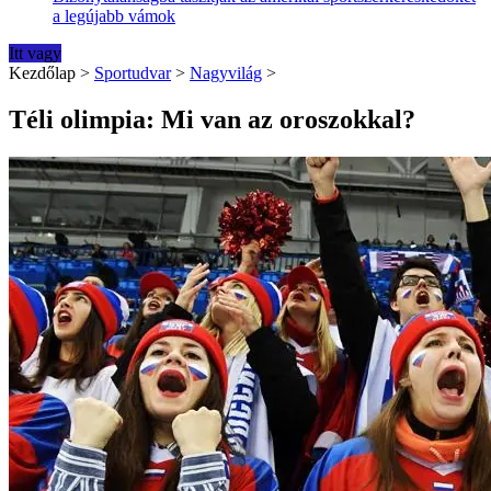
a legújabb vámok
Itt vagy
Kezdőlap
>
Sportudvar
>
Nagyvilág
>
Téli olimpia: Mi van az oroszokkal?