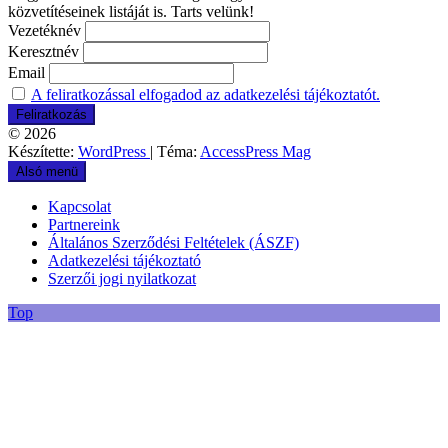
közvetítéseinek listáját is. Tarts velünk!
Vezetéknév
Keresztnév
Email
A feliratkozással elfogadod az adatkezelési tájékoztatót.
© 2026
Készítette:
WordPress
| Téma:
AccessPress Mag
Alsó menü
Kapcsolat
Partnereink
Általános Szerződési Feltételek (ÁSZF)
Adatkezelési tájékoztató
Szerzői jogi nyilatkozat
Top