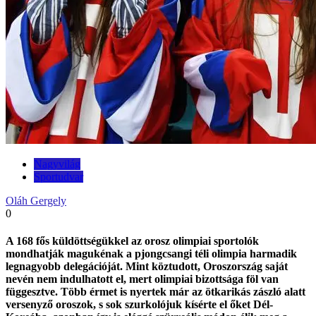
Nagyvilág
Sportudvar
Oláh Gergely
0
A 168 fős küldöttségükkel az orosz olimpiai sportolók
mondhatják magukénak a pjongcsangi téli olimpia harmadik
legnagyobb delegációját. Mint köztudott, Oroszország saját
nevén nem indulhatott el, mert olimpiai bizottsága föl van
függesztve. Több érmet is nyertek már az ötkarikás zászló alatt
versenyző oroszok, s sok szurkolójuk kísérte el őket Dél-