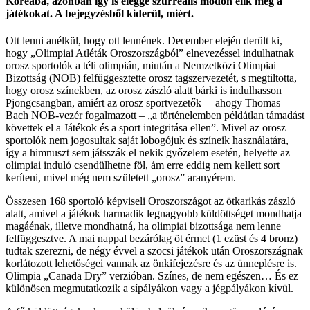
Koreába, azonban így is eléggé szürreális módon élik meg a
játékokat. A bejegyzésből kiderül, miért.
Ott lenni anélkül, hogy ott lennének. December elején derült ki,
hogy „Olimpiai Atléták Oroszországból” elnevezéssel indulhatnak
orosz sportolók a téli olimpián, miután a Nemzetközi Olimpiai
Bizottság (NOB) felfüggesztette orosz tagszervezetét, s megtiltotta,
hogy orosz színekben, az orosz zászló alatt bárki is indulhasson
Pjongcsangban, amiért az orosz sportvezetők – ahogy Thomas
Bach NOB-vezér fogalmazott – „a történelemben példátlan támadást
követtek el a Játékok és a sport integritása ellen”. Mivel az orosz
sportolók nem jogosultak saját lobogójuk és színeik használatára,
így a himnuszt sem játsszák el nekik győzelem esetén, helyette az
olimpiai induló csendülhetne föl, ám erre eddig nem kellett sort
keríteni, mivel még nem született „orosz” aranyérem.
Összesen 168 sportoló képviseli Oroszországot az ötkarikás zászló
alatt, amivel a játékok harmadik legnagyobb küldöttséget mondhatja
magáénak, illetve mondhatná, ha olimpiai bizottsága nem lenne
felfüggesztve. A mai nappal bezárólag öt érmet (1 ezüst és 4 bronz)
tudtak szerezni, de négy évvel a szocsi játékok után Oroszországnak
korlátozott lehetőségei vannak az önkifejezésre és az ünneplésre is.
Olimpia „Canada Dry” verzióban. Színes, de nem egészen… És ez
különösen megmutatkozik a sípályákon vagy a jégpályákon kívül.