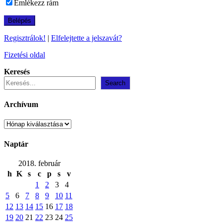
Emlékezz rám
Regisztrálok!
|
Elfelejtette a jelszavát?
Fizetési oldal
Keresés
Search
Archívum
Archívum
Naptár
2018. február
h
K
s
c
p
s
v
1
2
3
4
5
6
7
8
9
10
11
12
13
14
15
16
17
18
19
20
21
22
23
24
25