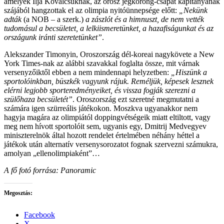
amelyek Ilja Kovalcsuknak, az orosz jégkorong-csapat kapitányának
szájából hangzottak el az olimpia nyitóünnepsége előtt:
„Nekünk
adták
(a NOB – a szerk.)
a zászlót és a himnuszt, de nem vették
tudomásul a becsületet, a lelkiismeretünket, a hazafiságunkat és az
országunk iránti szeretetünket”
.
Alekszander Timonyin, Oroszország dél-koreai nagykövete a New
York Times-nak az alábbi szavakkal foglalta össze, mit várnak
versenyzőiktől ebben a nem mindennapi helyzetben:
„Hiszünk a
sportolóinkban, büszkék vagyunk rájuk. Reméljük, képesek lesznek
elérni legjobb sporteredményeiket, és vissza fogják szerezni a
szülőhaza becsületét”
. Oroszország ezt szeretné megmutatni a
számára igen szürreális játékokon. Moszkva ugyanakkor nem
hagyja magára az olimpiától doppingvétségeik miatt eltiltott, vagy
meg nem hívott sportolóit sem, ugyanis egy, Dmitrij Medvegyev
miniszterelnök által hozott rendelet értelmében néhány héttel a
játékok után alternatív versenysorozatot fognak szervezni számukra,
amolyan „ellenolimpiaként”…
A fő fotó forrása: Panoramic
Megosztás:
Facebook
X