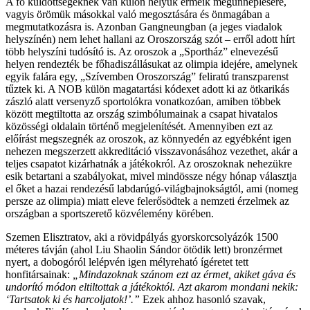
A fő küldöttségeknek van külön helyük érmeik megünneplésére,
vagyis örömük másokkal való megosztására és önmagában a
megmutatkozásra is. Azonban Gangneungban (a jeges viadalok
helyszínén) nem lehet hallani az Oroszország szót – erről adott hírt
több helyszíni tudósító is. Az oroszok a „Sportház” elnevezésű
helyen rendezték be főhadiszállásukat az olimpia idejére, amelynek
egyik falára egy, „Szívemben Oroszország” feliratú transzparenst
tűztek ki. A NOB külön magatartási kódexet adott ki az ötkarikás
zászló alatt versenyző sportolókra vonatkozóan, amiben többek
között megtiltotta az ország szimbólumainak a csapat hivatalos
közösségi oldalain történő megjelenítését. Amennyiben ezt az
előírást megszegnék az oroszok, az könnyedén az egyébként igen
nehezen megszerzett akkreditáció visszavonásához vezethet, akár a
teljes csapatot kizárhatnák a játékokról. Az oroszoknak nehezükre
esik betartani a szabályokat, mivel mindössze négy hónap választja
el őket a hazai rendezésű labdarúgó-világbajnokságtól, ami (nomeg
persze az olimpia) miatt eleve felerősödtek a nemzeti érzelmek az
országban a sportszerető közvélemény körében.
Szemen Elisztratov, aki a rövidpályás gyorskorcsolyázók 1500
méteres távján (ahol Liu Shaolin Sándor ötödik lett) bronzérmet
nyert, a dobogóról lelépvén igen mélyreható ígéretet tett
honfitársainak:
„Mindazoknak szánom ezt az érmet, akiket gáva és
undorító módon eltiltottak a játékoktól. Azt akarom mondani nekik:
‘Tartsatok ki és harcoljatok!’.”
Ezek ahhoz hasonló szavak,