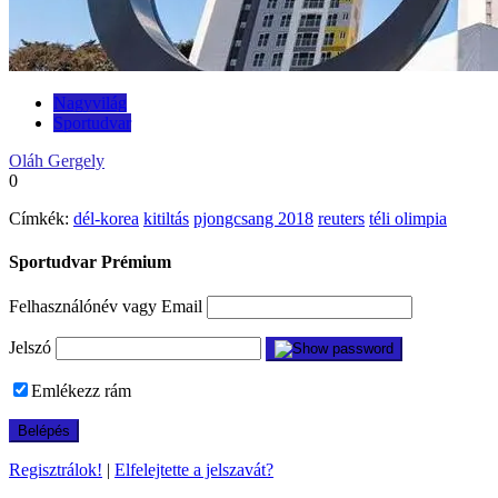
Nagyvilág
Sportudvar
Oláh Gergely
0
Címkék:
dél-korea
kitiltás
pjongcsang 2018
reuters
téli olimpia
Sportudvar Prémium
Felhasználónév vagy Email
Jelszó
Emlékezz rám
Regisztrálok!
|
Elfelejtette a jelszavát?