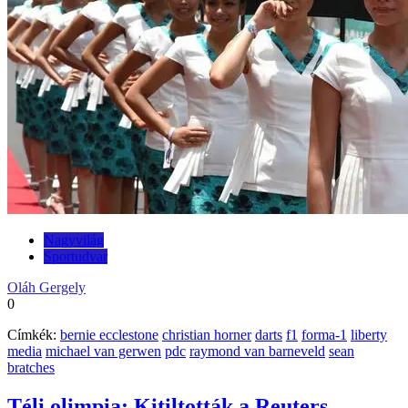
Nagyvilág
Sportudvar
Oláh Gergely
0
Címkék:
bernie ecclestone
christian horner
darts
f1
forma-1
liberty
media
michael van gerwen
pdc
raymond van barneveld
sean
bratches
Téli olimpia: Kitiltották a Reuters