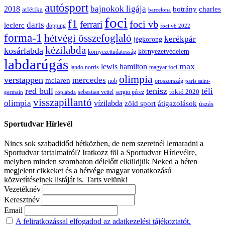
autósport
bajnokok ligája
2018
botrány
charles
atlétika
barcelona
foci
f1
ferrari
foci vb
darts
leclerc
dopping
foci vb 2022
forma-1
hétvégi összefoglaló
kerékpár
jégkorong
kézilabda
kosárlabda
környezetvédelem
környezettudatosság
labdarúgás
max
lewis hamilton
lando norris
magyar foci
olimpia
verstappen
mercedes
mclaren
oroszország
nob
paris saint-
red bull
tenisz
téli
sergio pérez
tokió 2020
röplabda
sebastian vettel
germain
visszapillantó
olimpia
vízilabda
átigazolások
zöld sport
úszás
Sportudvar Hírlevél
Nincs sok szabadidőd hétközben, de nem szeretnél lemaradni a
Sportudvar tartalmairól? Iratkozz föl a Sportudvar Hírlevélre,
melyben minden szombaton délelőtt elküldjük Neked a héten
megjelent cikkeket és a hétvége magyar vonatkozású
közvetítéseinek listáját is. Tarts velünk!
Vezetéknév
Keresztnév
Email
A feliratkozással elfogadod az adatkezelési tájékoztatót.