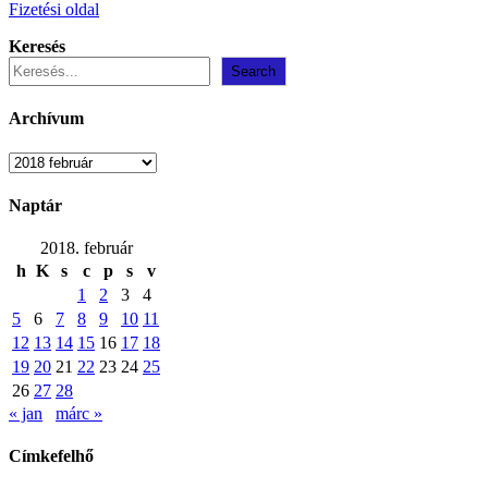
Fizetési oldal
Keresés
Search
Archívum
Archívum
Naptár
2018. február
h
K
s
c
p
s
v
1
2
3
4
5
6
7
8
9
10
11
12
13
14
15
16
17
18
19
20
21
22
23
24
25
26
27
28
« jan
márc »
Címkefelhő