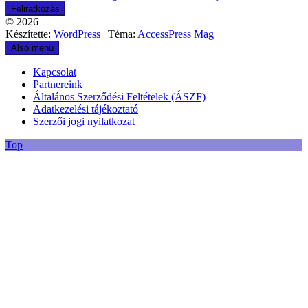
© 2026
Készítette:
WordPress
| Téma:
AccessPress Mag
Alsó menü
Kapcsolat
Partnereink
Általános Szerződési Feltételek (ÁSZF)
Adatkezelési tájékoztató
Szerzői jogi nyilatkozat
Top