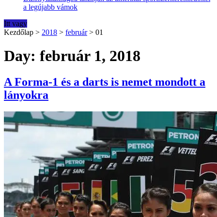
a legújabb vámok
Itt vagy
Kezdőlap
>
2018
>
február
>
01
Day: február 1, 2018
A Forma-1 és a darts is nemet mondott a
lányokra