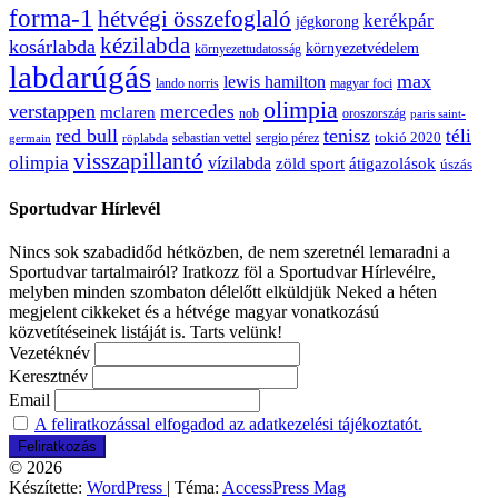
forma-1
hétvégi összefoglaló
kerékpár
jégkorong
kézilabda
kosárlabda
környezetvédelem
környezettudatosság
labdarúgás
max
lewis hamilton
lando norris
magyar foci
olimpia
verstappen
mercedes
mclaren
oroszország
nob
paris saint-
red bull
tenisz
téli
sergio pérez
tokió 2020
röplabda
sebastian vettel
germain
visszapillantó
olimpia
vízilabda
átigazolások
zöld sport
úszás
Sportudvar Hírlevél
Nincs sok szabadidőd hétközben, de nem szeretnél lemaradni a
Sportudvar tartalmairól? Iratkozz föl a Sportudvar Hírlevélre,
melyben minden szombaton délelőtt elküldjük Neked a héten
megjelent cikkeket és a hétvége magyar vonatkozású
közvetítéseinek listáját is. Tarts velünk!
Vezetéknév
Keresztnév
Email
A feliratkozással elfogadod az adatkezelési tájékoztatót.
© 2026
Készítette:
WordPress
| Téma:
AccessPress Mag