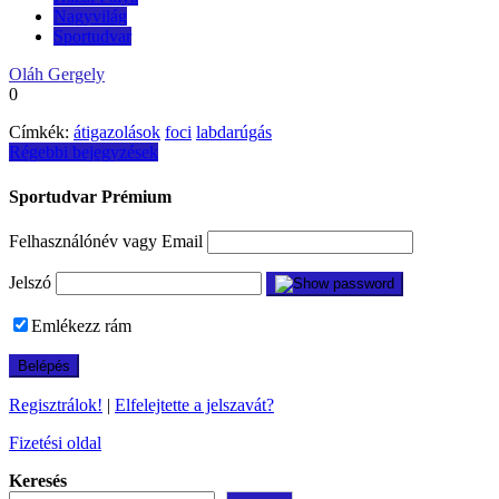
Nagyvilág
Sportudvar
Oláh Gergely
0
Címkék:
átigazolások
foci
labdarúgás
Bejegyzés
Régebbi bejegyzések
navigáció
Sportudvar Prémium
Felhasználónév vagy Email
Jelszó
Emlékezz rám
Regisztrálok!
|
Elfelejtette a jelszavát?
Fizetési oldal
Keresés