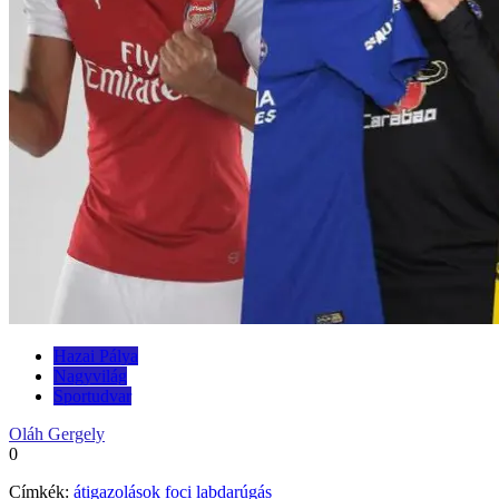
Hazai Pálya
Nagyvilág
Sportudvar
Oláh Gergely
0
Címkék:
átigazolások
foci
labdarúgás