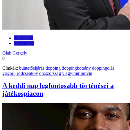
Nagyvilág
Sportudvar
Oláh Gergely
0
Címkék:
büntetőeljárás
dopping
doppingbotrány
doppingolás
grigorij rodcsenkov
oroszország
vlagyimir putyin
A keddi nap legfontosabb történései a
játékospiacon