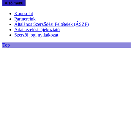
Alsó menü
Kapcsolat
Partnereink
Általános Szerződési Feltételek (ÁSZF)
Adatkezelési tájékoztató
Szerzői jogi nyilatkozat
Top