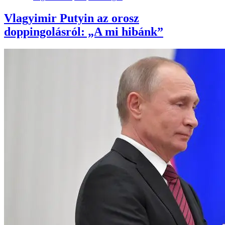
Vlagyimir Putyin az orosz
doppingolásról: „A mi hibánk”