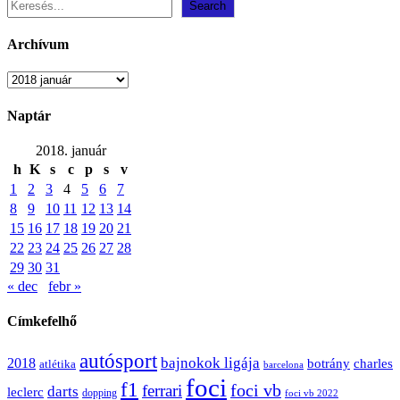
Search
Archívum
Archívum
Naptár
2018. január
h
K
s
c
p
s
v
1
2
3
4
5
6
7
8
9
10
11
12
13
14
15
16
17
18
19
20
21
22
23
24
25
26
27
28
29
30
31
« dec
febr »
Címkefelhő
autósport
bajnokok ligája
2018
botrány
charles
atlétika
barcelona
foci
f1
ferrari
foci vb
darts
leclerc
dopping
foci vb 2022