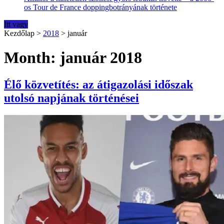
os Tour de France doppingbotrányának története
Itt vagy
Kezdőlap
>
2018
>
január
Month: január 2018
Élő közvetítés: az átigazolási időszak
utolsó napjának történései