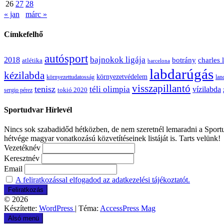
26
27
28
« jan
márc »
Címkefelhő
autósport
bajnokok ligája
2018
botrány
charles 
atlétika
barcelona
labdarúgás
kézilabda
környezetvédelem
környezettudatosság
lan
visszapillantó
tenisz
téli olimpia
vízilabda
sergio pérez
tokió 2020
Sportudvar Hírlevél
Nincs sok szabadidőd hétközben, de nem szeretnél lemaradni a Sportud
hétvége magyar vonatkozású közvetítéseinek listáját is. Tarts velünk!
Vezetéknév
Keresztnév
Email
A feliratkozással elfogadod az adatkezelési tájékoztatót.
© 2026
Készítette:
WordPress
| Téma:
AccessPress Mag
Alsó menü