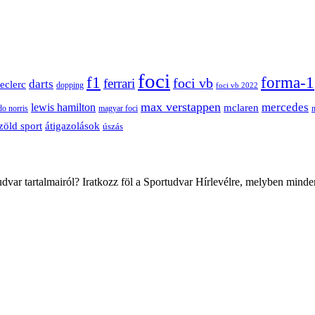
foci
f1
forma-1
ferrari
foci vb
darts
leclerc
dopping
foci vb 2022
max verstappen
mercedes
lewis hamilton
mclaren
do norris
magyar foci
átigazolások
zöld sport
úszás
var tartalmairól? Iratkozz föl a Sportudvar Hírlevélre, melyben minde