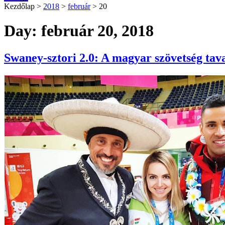
Kezdőlap
>
2018
>
február
>
20
Day: február 20, 2018
Swaney-sztori 2.0: A magyar szövetség tava