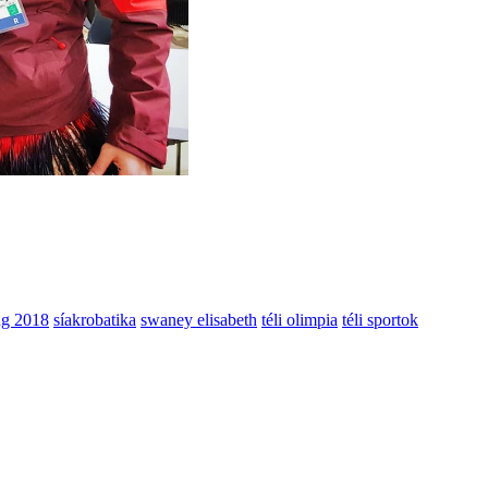
ng 2018
síakrobatika
swaney elisabeth
téli olimpia
téli sportok