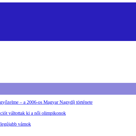
ő győzelme – a 2006-os Magyar Nagydíj története
iót váltottak ki a női olimpikonok
a legújabb vámok