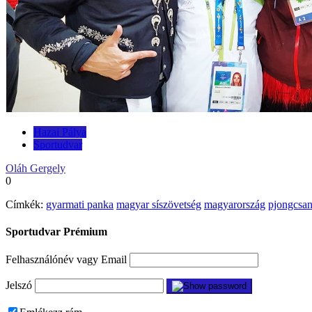
Hazai Pálya
Sportudvar
Oláh Gergely
0
Címkék:
gyarmati panka
magyar síszövetség
magyarország
pjongcsa
Sportudvar Prémium
Felhasználónév vagy Email
Jelszó