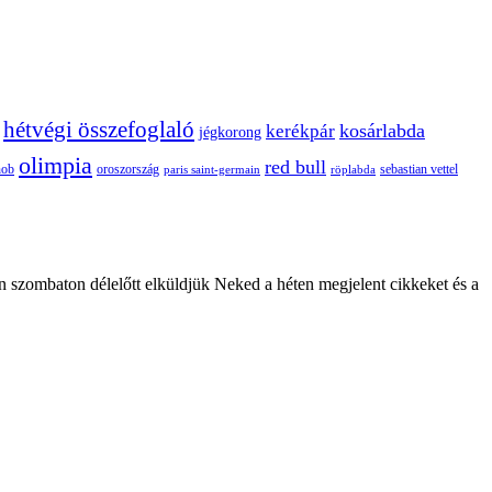
hétvégi összefoglaló
kosárlabda
kerékpár
jégkorong
olimpia
red bull
oroszország
nob
röplabda
sebastian vettel
paris saint-germain
n szombaton délelőtt elküldjük Neked a héten megjelent cikkeket és a