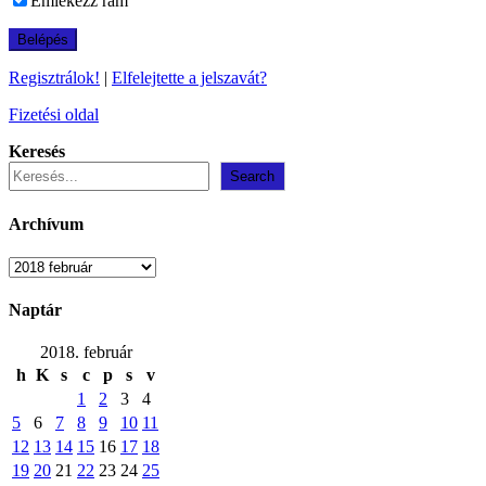
Emlékezz rám
Regisztrálok!
|
Elfelejtette a jelszavát?
Fizetési oldal
Keresés
Search
Archívum
Archívum
Naptár
2018. február
h
K
s
c
p
s
v
1
2
3
4
5
6
7
8
9
10
11
12
13
14
15
16
17
18
19
20
21
22
23
24
25