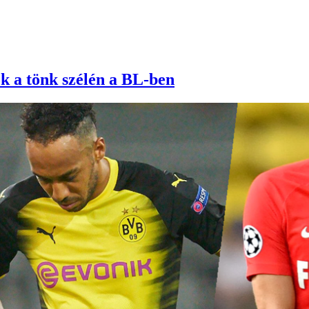
k a tönk szélén a BL-ben