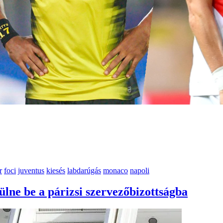
r
foci
juventus
kiesés
labdarúgás
monaco
napoli
lne be a párizsi szervezőbizottságba