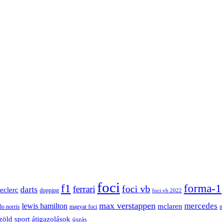
foci
f1
forma-1
ferrari
foci vb
darts
leclerc
dopping
foci vb 2022
max verstappen
mercedes
lewis hamilton
mclaren
do norris
magyar foci
átigazolások
zöld sport
úszás