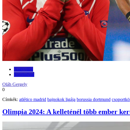
Nagyvilág
Sportudvar
Oláh Gergely
0
Címkék:
atlético madrid
bajnokok ligája
borussia dortmund
csoportkö
Olimpia 2024: A kelleténél több ember kerü