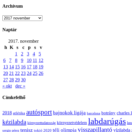
Archívum
Archívum
Naptár
2017. november
h
K
s
c
p
s
v
1
2
3
4
5
6
7
8
9
10
11
12
13
14
15
16
17
18
19
20
21
22
23
24
25
26
27
28
29
30
« okt
dec »
Címkefelhő
autósport
bajnokok ligája
2018
botrány
charles 
atlétika
barcelona
labdarúgás
kézilabda
környezetvédelem
környezettudatosság
lan
visszapillantó
tenisz
téli olimpia
vízilabda
sergio pérez
tokió 2020