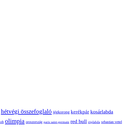
hétvégi összefoglaló
kosárlabda
kerékpár
jégkorong
olimpia
red bull
oroszország
nob
röplabda
sebastian vettel
paris saint-germain