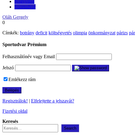
Nagyvilág
Sportudvar
Oláh Gergely
0
Címkék:
botrány
deficit
költségvetés
olimpia
önkormányzat
párizs
pár
Sportudvar Prémium
Felhasználónév vagy Email
Jelszó
Emlékezz rám
Regisztrálok!
|
Elfelejtette a jelszavát?
Fizetési oldal
Keresés
Search