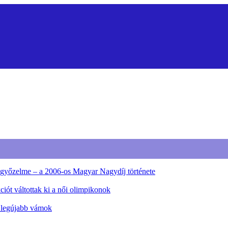
ő győzelme – a 2006-os Magyar Nagydíj története
iót váltottak ki a női olimpikonok
a legújabb vámok