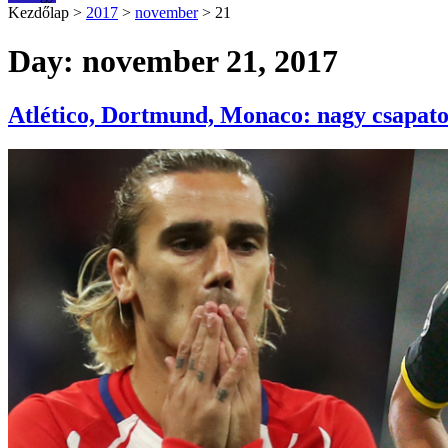
Kezdőlap
>
2017
>
november
>
21
Day: november 21, 2017
Atlético, Dortmund, Monaco: nagy csapato