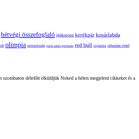
hétvégi összefoglaló
kosárlabda
kerékpár
jégkorong
olimpia
red bull
oroszország
nob
röplabda
sebastian vettel
paris saint-germain
n szombaton délelőtt elküldjük Neked a héten megjelent cikkeket és a