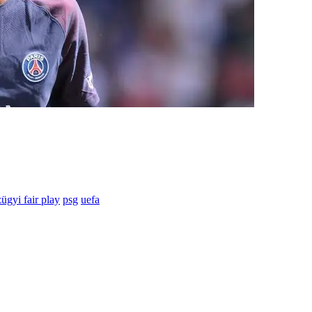
ügyi fair play
psg
uefa