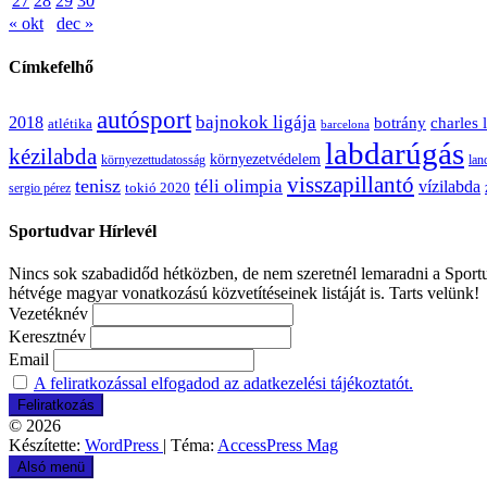
27
28
29
30
« okt
dec »
Címkefelhő
autósport
bajnokok ligája
2018
botrány
charles 
atlétika
barcelona
labdarúgás
kézilabda
környezetvédelem
környezettudatosság
lan
visszapillantó
tenisz
téli olimpia
vízilabda
sergio pérez
tokió 2020
Sportudvar Hírlevél
Nincs sok szabadidőd hétközben, de nem szeretnél lemaradni a Sportud
hétvége magyar vonatkozású közvetítéseinek listáját is. Tarts velünk!
Vezetéknév
Keresztnév
Email
A feliratkozással elfogadod az adatkezelési tájékoztatót.
© 2026
Készítette:
WordPress
| Téma:
AccessPress Mag
Alsó menü