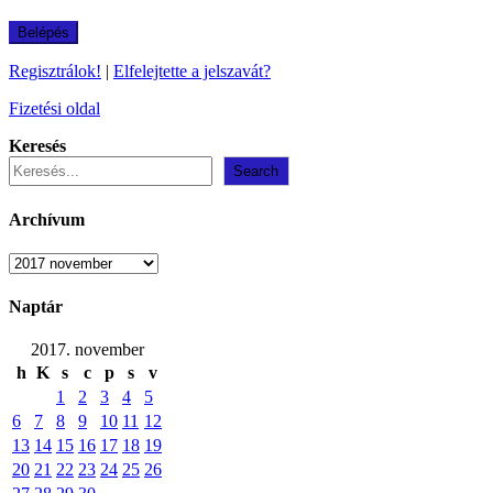
Regisztrálok!
|
Elfelejtette a jelszavát?
Fizetési oldal
Keresés
Search
Archívum
Archívum
Naptár
2017. november
h
K
s
c
p
s
v
1
2
3
4
5
6
7
8
9
10
11
12
13
14
15
16
17
18
19
20
21
22
23
24
25
26