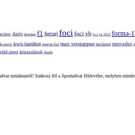
foci
f1
forma-1
ferrari
foci vb
darts
leclerc
dopping
foci vb 2022
max verstappen
mercedes
lewis hamilton
mclaren
do norris
magyar foci
átigazolások
zöld sport
úszás
var tartalmairól? Iratkozz föl a Sportudvar Hírlevélre, melyben minde