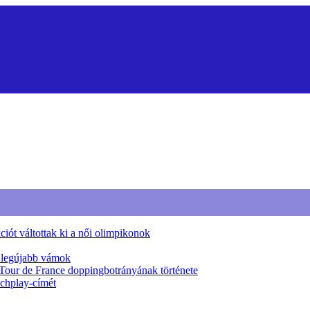
iót váltottak ki a női olimpikonok
a legújabb vámok
 Tour de France doppingbotrányának története
tchplay-címét