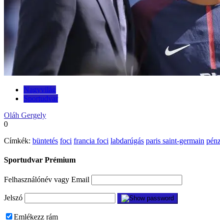
Nagyvilág
Sportudvar
Oláh Gergely
0
Címkék:
büntetés
foci
francia foci
labdarúgás
paris saint-germain
pénz
Sportudvar Prémium
Felhasználónév vagy Email
Jelszó
Emlékezz rám