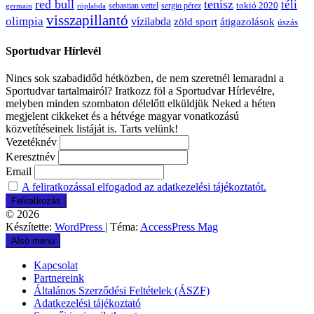
red bull
tenisz
téli
sergio pérez
tokió 2020
röplabda
sebastian vettel
germain
visszapillantó
olimpia
vízilabda
átigazolások
zöld sport
úszás
Sportudvar Hírlevél
Nincs sok szabadidőd hétközben, de nem szeretnél lemaradni a
Sportudvar tartalmairól? Iratkozz föl a Sportudvar Hírlevélre,
melyben minden szombaton délelőtt elküldjük Neked a héten
megjelent cikkeket és a hétvége magyar vonatkozású
közvetítéseinek listáját is. Tarts velünk!
Vezetéknév
Keresztnév
Email
A feliratkozással elfogadod az adatkezelési tájékoztatót.
© 2026
Készítette:
WordPress
| Téma:
AccessPress Mag
Alsó menü
Kapcsolat
Partnereink
Általános Szerződési Feltételek (ÁSZF)
Adatkezelési tájékoztató