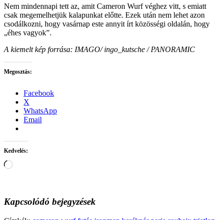
Nem mindennapi tett az, amit Cameron Wurf véghez vitt, s emiatt
csak megemelhetjük kalapunkat előtte. Ezek után nem lehet azon
csodálkozni, hogy vasárnap este annyit írt közösségi oldalán, hogy
„éhes vagyok”.
A kiemelt kép forrása:
IMAGO/ ingo_kutsche / PANORAMIC
Megosztás:
Facebook
X
WhatsApp
Email
Kedvelés:
Loading…
Kapcsolódó bejegyzések