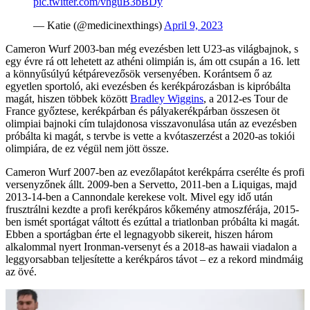
pic.twitter.com/vhguB3bBDy
— Katie (@medicinexthings)
April 9, 2023
Cameron Wurf 2003-ban még evezésben lett U23-as világbajnok, s
egy évre rá ott lehetett az athéni olimpián is, ám ott csupán a 16. lett
a könnyűsúlyú kétpárevezősök versenyében. Korántsem ő az
egyetlen sportoló, aki evezésben és kerékpározásban is kipróbálta
magát, hiszen többek között
Bradley Wiggins
, a 2012-es Tour de
France győztese, kerékpárban és pályakerékpárban összesen öt
olimpiai bajnoki cím tulajdonosa visszavonulása után az evezésben
próbálta ki magát, s tervbe is vette a kvótaszerzést a 2020-as tokiói
olimpiára, de ez végül nem jött össze.
Cameron Wurf 2007-ben az evezőlapátot kerékpárra cserélte és profi
versenyzőnek állt. 2009-ben a Servetto, 2011-ben a Liquigas, majd
2013-14-ben a Cannondale kerekese volt. Mivel egy idő után
frusztrálni kezdte a profi kerékpáros kőkemény atmoszférája, 2015-
ben ismét sportágat váltott és ezúttal a triatlonban próbálta ki magát.
Ebben a sportágban érte el legnagyobb sikereit, hiszen három
alkalommal nyert Ironman-versenyt és a 2018-as hawaii viadalon a
leggyorsabban teljesítette a kerékpáros távot – ez a rekord mindmáig
az övé.