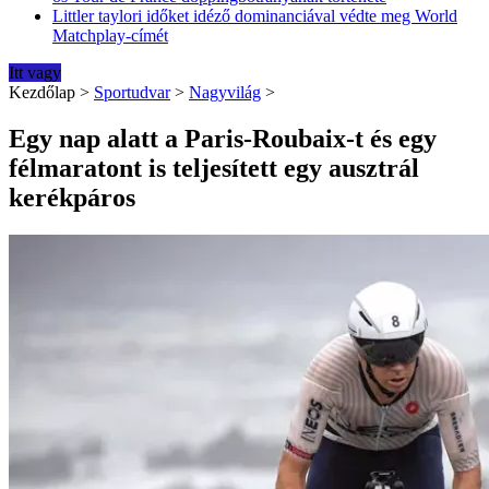
Littler taylori időket idéző dominanciával védte meg World
Matchplay-címét
Itt vagy
Kezdőlap
>
Sportudvar
>
Nagyvilág
>
Egy nap alatt a Paris-Roubaix-t és egy
félmaratont is teljesített egy ausztrál
kerékpáros