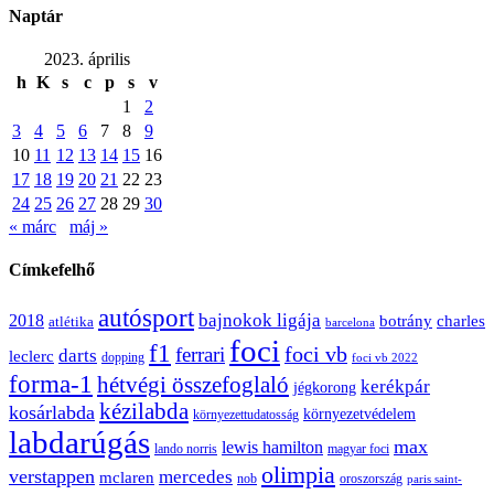
Naptár
2023. április
h
K
s
c
p
s
v
1
2
3
4
5
6
7
8
9
10
11
12
13
14
15
16
17
18
19
20
21
22
23
24
25
26
27
28
29
30
« márc
máj »
Címkefelhő
autósport
bajnokok ligája
2018
botrány
charles
atlétika
barcelona
foci
f1
ferrari
foci vb
darts
leclerc
dopping
foci vb 2022
forma-1
hétvégi összefoglaló
kerékpár
jégkorong
kézilabda
kosárlabda
környezetvédelem
környezettudatosság
labdarúgás
max
lewis hamilton
lando norris
magyar foci
olimpia
verstappen
mercedes
mclaren
oroszország
nob
paris saint-