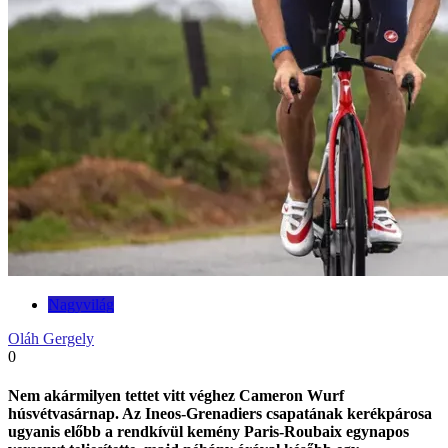
Nagyvilág
Oláh Gergely
0
Nem akármilyen tettet vitt véghez Cameron Wurf
húsvétvasárnap. Az Ineos-Grenadiers csapatának kerékpárosa
ugyanis előbb a rendkívül kemény Paris-Roubaix egynapos