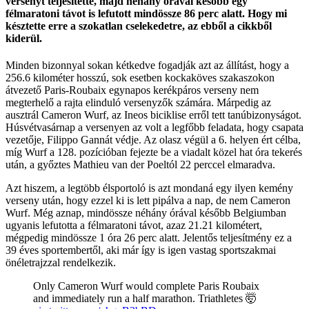
versenyt teljesítette, majd néhány órával később egy
félmaratoni távot is lefutott mindössze 86 perc alatt. Hogy mi
késztette erre a szokatlan cselekedetre, az ebből a cikkből
kiderül.
Minden bizonnyal sokan kétkedve fogadják azt az állítást, hogy a
256.6 kilométer hosszú, sok esetben kockaköves szakaszokon
átvezető Paris-Roubaix egynapos kerékpáros verseny nem
megterhelő a rajta elinduló versenyzők számára. Márpedig az
ausztrál Cameron Wurf, az Ineos biciklise erről tett tanúbizonyságot.
Húsvétvasárnap a versenyen az volt a legfőbb feladata, hogy csapata
vezetője, Filippo Gannát védje. Az olasz végül a 6. helyen ért célba,
míg Wurf a 128. pozícióban fejezte be a viadalt közel hat óra tekerés
után, a győztes Mathieu van der Poeltól 22 perccel elmaradva.
Azt hiszem, a legtöbb élsportoló is azt mondaná egy ilyen kemény
verseny után, hogy ezzel ki is lett pipálva a nap, de nem Cameron
Wurf. Még aznap, mindössze néhány órával később Belgiumban
ugyanis lefutotta a félmaratoni távot, azaz 21.21 kilométert,
mégpedig mindössze 1 óra 26 perc alatt. Jelentős teljesítmény ez a
39 éves sportembertől, aki már így is igen vastag sportszakmai
önéletrajzzal rendelkezik.
Only Cameron Wurf would complete Paris Roubaix
and immediately run a half marathon. Triathletes 🤯