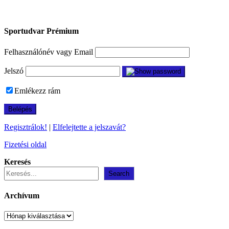
Sportudvar Prémium
Felhasználónév vagy Email
Jelszó
Emlékezz rám
Regisztrálok!
|
Elfelejtette a jelszavát?
Fizetési oldal
Keresés
Search
Archívum
Archívum