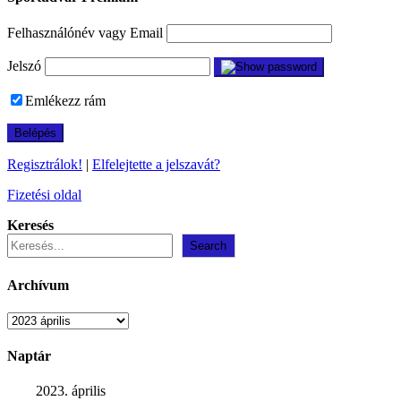
Felhasználónév vagy Email
Jelszó
Emlékezz rám
Regisztrálok!
|
Elfelejtette a jelszavát?
Fizetési oldal
Keresés
Search
Archívum
Archívum
Naptár
2023. április