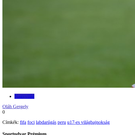
Nagyvilág
Oláh Gergely
0
Címkék:
fifa
foci
labdarúgás
peru
u17-es világbajnokság
Sportudvar Prémium