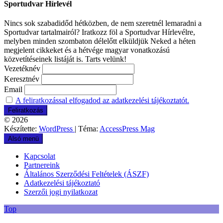
Sportudvar Hírlevél
Nincs sok szabadidőd hétközben, de nem szeretnél lemaradni a
Sportudvar tartalmairól? Iratkozz föl a Sportudvar Hírlevélre,
melyben minden szombaton délelőtt elküldjük Neked a héten
megjelent cikkeket és a hétvége magyar vonatkozású
közvetítéseinek listáját is. Tarts velünk!
Vezetéknév
Keresztnév
Email
A feliratkozással elfogadod az adatkezelési tájékoztatót.
© 2026
Készítette:
WordPress
| Téma:
AccessPress Mag
Alsó menü
Kapcsolat
Partnereink
Általános Szerződési Feltételek (ÁSZF)
Adatkezelési tájékoztató
Szerzői jogi nyilatkozat
Top