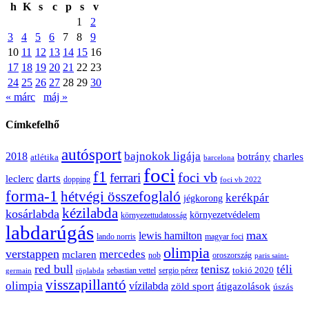
h
K
s
c
p
s
v
1
2
3
4
5
6
7
8
9
10
11
12
13
14
15
16
17
18
19
20
21
22
23
24
25
26
27
28
29
30
« márc
máj »
Címkefelhő
autósport
bajnokok ligája
2018
botrány
charles
atlétika
barcelona
foci
f1
ferrari
foci vb
darts
leclerc
dopping
foci vb 2022
forma-1
hétvégi összefoglaló
kerékpár
jégkorong
kézilabda
kosárlabda
környezetvédelem
környezettudatosság
labdarúgás
max
lewis hamilton
lando norris
magyar foci
olimpia
verstappen
mercedes
mclaren
oroszország
nob
paris saint-
red bull
tenisz
téli
sergio pérez
tokió 2020
röplabda
sebastian vettel
germain
visszapillantó
olimpia
vízilabda
átigazolások
zöld sport
úszás