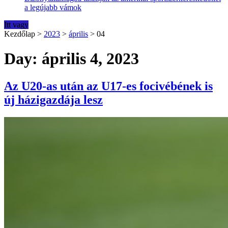
a legújabb vámok
Itt vagy
Kezdőlap
>
2023
>
április
>
04
Day: április 4, 2023
Az U20-as után az U17-es focivébének is
új házigazdája lesz