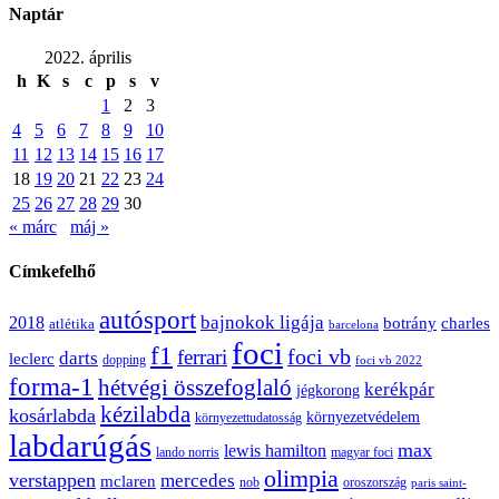
Naptár
2022. április
h
K
s
c
p
s
v
1
2
3
4
5
6
7
8
9
10
11
12
13
14
15
16
17
18
19
20
21
22
23
24
25
26
27
28
29
30
« márc
máj »
Címkefelhő
autósport
bajnokok ligája
2018
botrány
charles
atlétika
barcelona
foci
f1
ferrari
foci vb
darts
leclerc
dopping
foci vb 2022
forma-1
hétvégi összefoglaló
kerékpár
jégkorong
kézilabda
kosárlabda
környezetvédelem
környezettudatosság
labdarúgás
max
lewis hamilton
lando norris
magyar foci
olimpia
verstappen
mercedes
mclaren
oroszország
nob
paris saint-