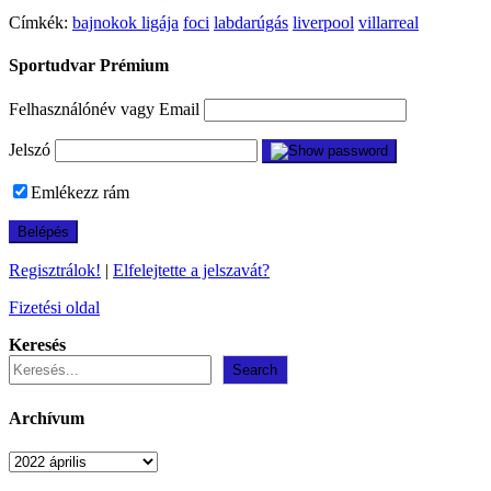
Címkék:
bajnokok ligája
foci
labdarúgás
liverpool
villarreal
Sportudvar Prémium
Felhasználónév vagy Email
Jelszó
Emlékezz rám
Regisztrálok!
|
Elfelejtette a jelszavát?
Fizetési oldal
Keresés
Search
Archívum
Archívum