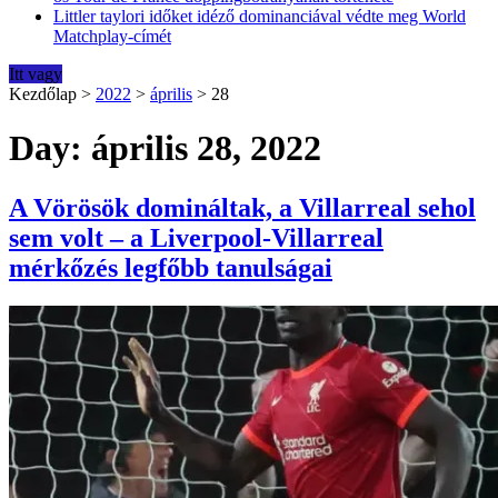
Littler taylori időket idéző dominanciával védte meg World
Matchplay-címét
Itt vagy
Kezdőlap
>
2022
>
április
>
28
Day: április 28, 2022
A Vörösök domináltak, a Villarreal sehol
sem volt – a Liverpool-Villarreal
mérkőzés legfőbb tanulságai