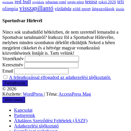
red bull
tenisz
téli
sergio pérez
tokió 2020
röplabda
sebastian vettel
germain
visszapillantó
olimpia
vízilabda
átigazolások
zöld sport
úszás
Sportudvar Hírlevél
Nincs sok szabadidőd hétközben, de nem szeretnél lemaradni a
Sportudvar tartalmairól? Iratkozz föl a Sportudvar Hírlevélre,
melyben minden szombaton délelőtt elküldjük Neked a héten
megjelent cikkeket és a hétvége magyar vonatkozású
közvetítéseinek listáját is. Tarts velünk!
Vezetéknév
Keresztnév
Email
A feliratkozással elfogadod az adatkezelési tájékoztatót.
© 2026
Készítette:
WordPress
| Téma:
AccessPress Mag
Alsó menü
Kapcsolat
Partnereink
Általános Szerződési Feltételek (ÁSZF)
Adatkezelési tájékoztató