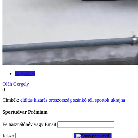
Nagyvilág
Oláh Gergely
0
Címkék:
eltiltás
kizárás
oroszország
szánkó
téli sportok
ukrajna
Sportudvar Prémium
Felhasználónév vagy Email
Jelszó