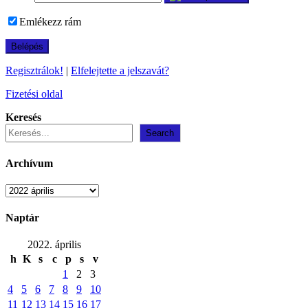
Emlékezz rám
Regisztrálok!
|
Elfelejtette a jelszavát?
Fizetési oldal
Keresés
Search
Archívum
Archívum
Naptár
2022. április
h
K
s
c
p
s
v
1
2
3
4
5
6
7
8
9
10
11
12
13
14
15
16
17