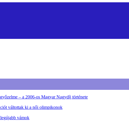
ő győzelme – a 2006-os Magyar Nagydíj története
iót váltottak ki a női olimpikonok
a legújabb vámok