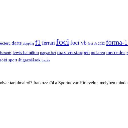
foci
f1
forma-1
ferrari
foci vb
darts
leclerc
dopping
foci vb 2022
max verstappen
mercedes
lewis hamilton
mclaren
do norris
magyar foci
átigazolások
zöld sport
úszás
var tartalmairól? Iratkozz föl a Sportudvar Hírlevélre, melyben minde