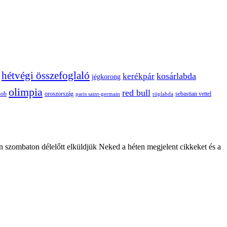
hétvégi összefoglaló
kosárlabda
kerékpár
jégkorong
olimpia
red bull
oroszország
nob
röplabda
sebastian vettel
paris saint-germain
n szombaton délelőtt elküldjük Neked a héten megjelent cikkeket és a