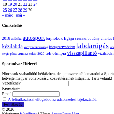
18
19
20
21
22
23
24
25
26
27
28
29
30
« márc
máj »
Címkefelhő
autósport
bajnokok ligája
2018
botrány
charles 
atlétika
barcelona
labdarúgás
kézilabda
környezetvédelem
környezettudatosság
lan
visszapillantó
tenisz
téli olimpia
vízilabda
sergio pérez
tokió 2020
Sportudvar Hírlevél
Nincs sok szabadidőd hétközben, de nem szeretnél lemaradni a Sportud
hétvége magyar vonatkozású közvetítéseinek listáját is. Tarts velünk!
Vezetéknév
Keresztnév
Email
A feliratkozással elfogadod az adatkezelési tájékoztatót.
© 2026
Készítette:
WordPress
| Téma:
AccessPress Mag