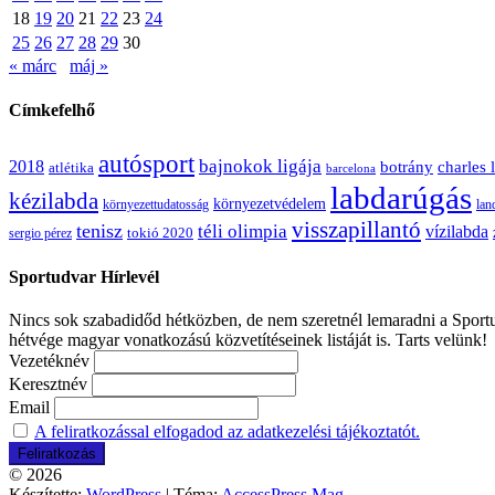
18
19
20
21
22
23
24
25
26
27
28
29
30
« márc
máj »
Címkefelhő
autósport
bajnokok ligája
2018
botrány
charles 
atlétika
barcelona
labdarúgás
kézilabda
környezetvédelem
környezettudatosság
lan
visszapillantó
tenisz
téli olimpia
vízilabda
sergio pérez
tokió 2020
Sportudvar Hírlevél
Nincs sok szabadidőd hétközben, de nem szeretnél lemaradni a Sportud
hétvége magyar vonatkozású közvetítéseinek listáját is. Tarts velünk!
Vezetéknév
Keresztnév
Email
A feliratkozással elfogadod az adatkezelési tájékoztatót.
© 2026
Készítette:
WordPress
| Téma:
AccessPress Mag