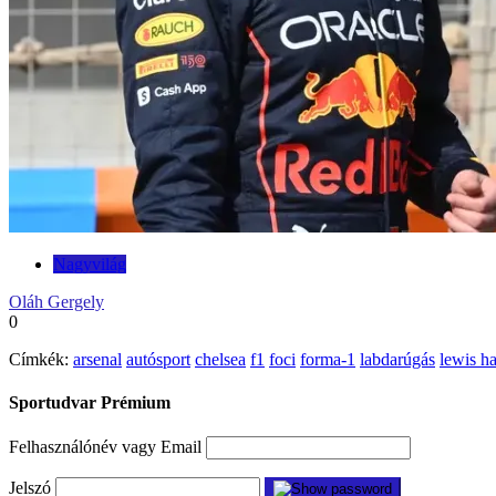
Nagyvilág
Oláh Gergely
0
Címkék:
arsenal
autósport
chelsea
f1
foci
forma-1
labdarúgás
lewis h
Sportudvar Prémium
Felhasználónév vagy Email
Jelszó