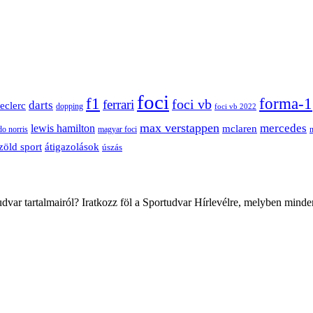
foci
f1
forma-1
ferrari
foci vb
darts
leclerc
dopping
foci vb 2022
max verstappen
mercedes
lewis hamilton
mclaren
do norris
magyar foci
átigazolások
zöld sport
úszás
var tartalmairól? Iratkozz föl a Sportudvar Hírlevélre, melyben minde