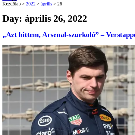
Kezdőlap
>
2022
>
április
>
26
Day: április 26, 2022
„Azt hittem, Arsenal-szurkoló” – Verstapp