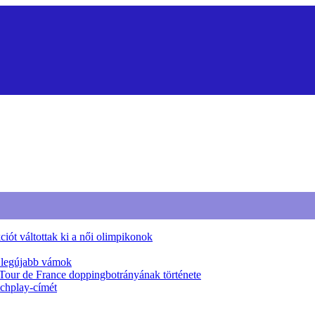
iót váltottak ki a női olimpikonok
a legújabb vámok
 Tour de France doppingbotrányának története
tchplay-címét