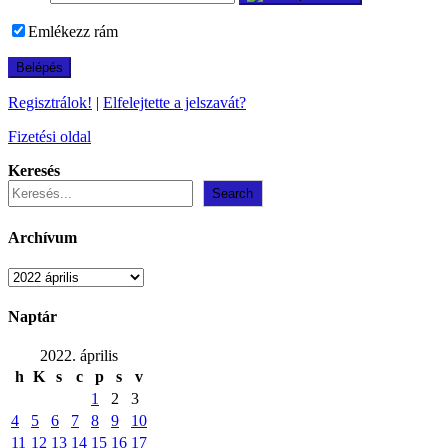
Emlékezz rám
Regisztrálok!
|
Elfelejtette a jelszavát?
Fizetési oldal
Keresés
Search
Archívum
Archívum
Naptár
2022. április
h
K
s
c
p
s
v
1
2
3
4
5
6
7
8
9
10
11
12
13
14
15
16
17