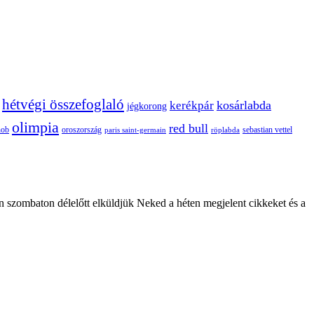
hétvégi összefoglaló
kosárlabda
kerékpár
jégkorong
olimpia
red bull
oroszország
nob
röplabda
sebastian vettel
paris saint-germain
n szombaton délelőtt elküldjük Neked a héten megjelent cikkeket és a