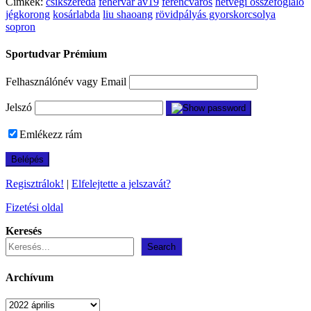
Címkék:
csíkszereda
fehérvár av19
ferencváros
hétvégi összefoglaló
jégkorong
kosárlabda
liu shaoang
rövidpályás gyorskorcsolya
sopron
Sportudvar Prémium
Felhasználónév vagy Email
Jelszó
Emlékezz rám
Regisztrálok!
|
Elfelejtette a jelszavát?
Fizetési oldal
Keresés
Search
Archívum
Archívum