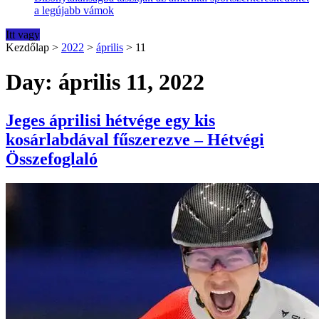
a legújabb vámok
Itt vagy
Kezdőlap
>
2022
>
április
>
11
Day: április 11, 2022
Jeges áprilisi hétvége egy kis
kosárlabdával fűszerezve – Hétvégi
Összefoglaló