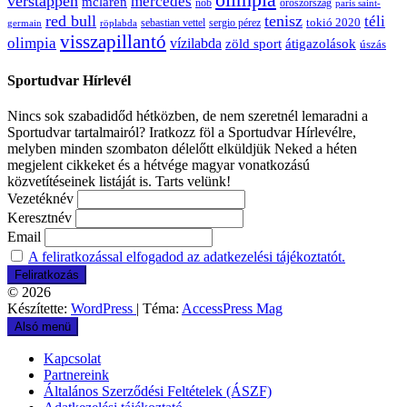
verstappen
mercedes
mclaren
oroszország
nob
paris saint-
red bull
tenisz
téli
sergio pérez
tokió 2020
röplabda
sebastian vettel
germain
visszapillantó
olimpia
vízilabda
átigazolások
zöld sport
úszás
Sportudvar Hírlevél
Nincs sok szabadidőd hétközben, de nem szeretnél lemaradni a
Sportudvar tartalmairól? Iratkozz föl a Sportudvar Hírlevélre,
melyben minden szombaton délelőtt elküldjük Neked a héten
megjelent cikkeket és a hétvége magyar vonatkozású
közvetítéseinek listáját is. Tarts velünk!
Vezetéknév
Keresztnév
Email
A feliratkozással elfogadod az adatkezelési tájékoztatót.
© 2026
Készítette:
WordPress
| Téma:
AccessPress Mag
Alsó menü
Kapcsolat
Partnereink
Általános Szerződési Feltételek (ÁSZF)