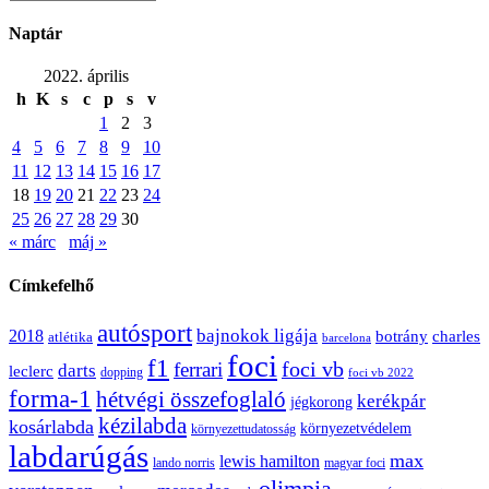
Naptár
2022. április
h
K
s
c
p
s
v
1
2
3
4
5
6
7
8
9
10
11
12
13
14
15
16
17
18
19
20
21
22
23
24
25
26
27
28
29
30
« márc
máj »
Címkefelhő
autósport
bajnokok ligája
2018
botrány
charles
atlétika
barcelona
foci
f1
ferrari
foci vb
darts
leclerc
dopping
foci vb 2022
forma-1
hétvégi összefoglaló
kerékpár
jégkorong
kézilabda
kosárlabda
környezetvédelem
környezettudatosság
labdarúgás
max
lewis hamilton
lando norris
magyar foci
olimpia