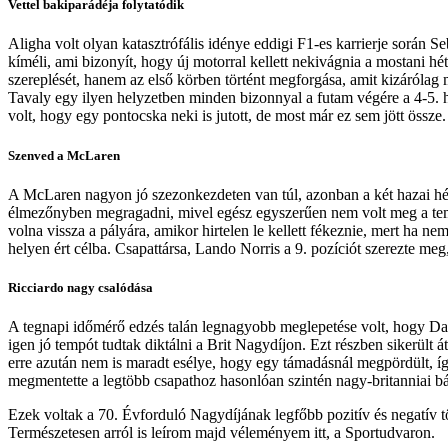
Vettel bakiparádéja folytatódik
Aligha volt olyan katasztrófális idénye eddigi F1-es karrierje során S
kíméli, ami bizonyít, hogy új motorral kellett nekivágnia a mostani h
szereplését, hanem az első körben történt megforgása, amit kizárólag 
Tavaly egy ilyen helyzetben minden bizonnyal a futam végére a 4-5. he
volt, hogy egy pontocska neki is jutott, de most már ez sem jött össze.
Szenved a McLaren
A McLaren nagyon jó szezonkezdeten van túl, azonban a két hazai hé
élmezőnyben megragadni, mivel egész egyszerűen nem volt meg a temp
volna vissza a pályára, amikor hirtelen le kellett fékeznie, mert ha ne
helyen ért célba. Csapattársa, Lando Norris a 9. pozíciót szerezte me
Ricciardo nagy csalódása
A tegnapi időmérő edzés talán legnagyobb meglepetése volt, hogy Dani
igen jó tempót tudtak diktálni a Brit Nagydíjon. Ezt részben sikerül
erre azután nem is maradt esélye, hogy egy támadásnál megpördült, így
megmentette a legtöbb csapathoz hasonlóan szintén nagy-britanniai báz
Ezek voltak a 70. Évforduló Nagydíjának legfőbb pozitív és negatív t
Természetesen arról is leírom majd véleményem itt, a Sportudvaron.