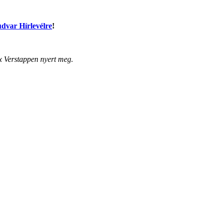
dvar Hírlevélre
!
x Verstappen nyert meg.