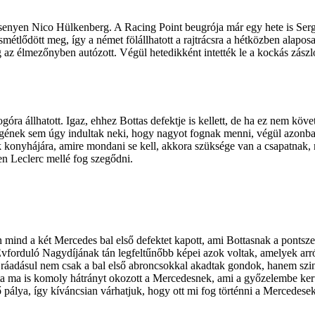
senyen Nico Hülkenberg. A Racing Point beugrója már egy hete is Sergi
smétlődött meg, így a német fölállhatott a rajtrácsra a hétközben alapo
égig az élmezőnyben autózott. Végül hetedikként intették le a kockás zás
góra állhatott. Igaz, ehhez Bottas defektje is kellett, de ha ez nem kö
égének sem úgy indultak neki, hogy nagyot fognak menni, végül azonba
k konyhájára, amire mondani se kell, akkora szüksége van a csapatnak, m
en Leclerc mellé fog szegődni.
én mind a két Mercedes bal első defektet kapott, ami Bottasnak a pont
Évforduló Nagydíjának tán legfeltűnőbb képei azok voltak, amelyek arr
ráadásul nem csak a bal első abroncsokkal akadtak gondok, hanem szin
olta ma is komoly hátrányt okozott a Mercedesnek, ami a győzelembe kerü
álya, így kíváncsian várhatjuk, hogy ott mi fog történni a Mercedesek