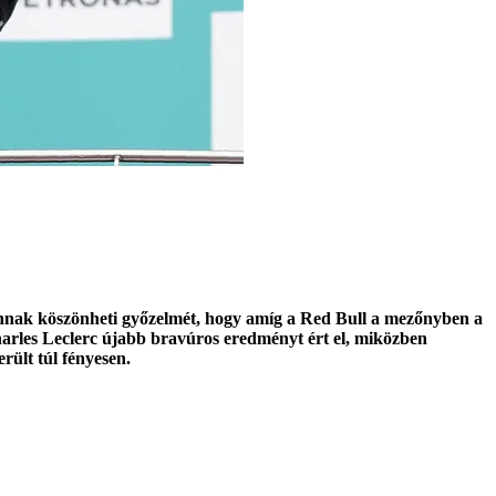
annak köszönheti győzelmét, hogy amíg a Red Bull a mezőnyben a
arles Leclerc újabb bravúros eredményt ért el, miközben
rült túl fényesen.