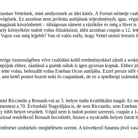
ebastian Vettelnek, mint amilyennek az idei kinéz. A Ferrari németje cs
étvégének. Ez azonban nem javította autójának teljesítményét, igaz, vé
magának köszönhetett – túlságosan ráment a rázókőre és még a füvet is 
ly környékére tudott volna fölzárkózni, idén azonban csupán a 12. lett
 Vajon van még lejjebb? Van rá valós esély, hogy Vettel utolsó ferraris é
tvége összességében véve csalódást keltő eredményekkel zárult a woki
ójuk ehhez, ráadásul a gumik náluk is igen gyorsan koptak. Ehhez jöt
m tette volna, beleszállt volna Esteban Ocon autójába. Ezzel persze időt
g, ami kettő pontot hozott neki és csapatának, de ez a spielbergi szám
el Ricciardo a Renault-val az 5. helyre tudta kvalifikálni magát. Ez 
t átmenteni a 70. Évforduló Nagydíjára is, de sem Ricciardo, sem Esteb
 több helyet veszített. Végül nem is tudott pontot szerezni, csupán a 14
issal rendelkező Renault becsületét, hiszen a nyolcadik helyen futott b
örténései szubjektív megítélésem szerint. A következő futamra jövő vas