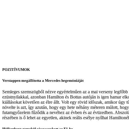
POZITÍVUMOK
Verstappen megállította a Mercedes hegemóniáját
Semleges szemszögből nézve egyértelműen az a mai verseny legfőbb po
ezüstnyilakkal, azonban Hamilton és Bottas autóján is igen hamar el
kiállásokat követően az élre állt. Volt egy rövid időszak, amikor úgy 
növelte is azt, így azután, hogy egy hete néhány méteren múlott, hog
futamgyőzelem fűződik a nevéhez az évben és az évtizedben. Abszolú
részében is ő lehet az egyetlen, akinek reális esélye nyílhat Hamilton
Hülkenberg remekül visszaszokott az F1-be