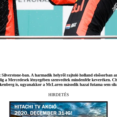
Silverstone-ban. A harmadik helyről rajtoló holland elsősorban 
dig a Mercedesek lényegében szenvedtek mindenféle keveréken. Ch
Hülkenberg is, ugyanakkor a McLaren második hazai futama sem sike
HIRDETÉS