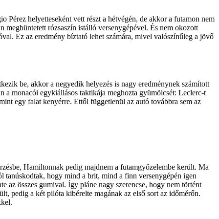
o Pérez helyetteseként vett részt a hétvégén, de akkor a futamon nem
san megbüntetett rózsaszín istálló versenygépével. És nem okozott
zlóval. Ez az eredmény bíztató lehet számára, mivel valószínűleg a jövő
vetkezik be, akkor a negyedik helyezés is nagy eredménynek számított
n a monacói egykiállásos taktikája meghozta gyümölcsét: Leclerc-t
int egy falat kenyérre. Ettől függetlenül az autó továbbra sem az
szerzésbe, Hamiltonnak pedig majdnem a futamgyőzelembe került. Ma
ól tanúskodtak, hogy mind a brit, mind a finn versenygépén igen
te az összes gumival. Így pláne nagy szerencse, hogy nem történt
lt, pedig a két pilóta kibérelte magának az első sort az időmérőn.
kel.