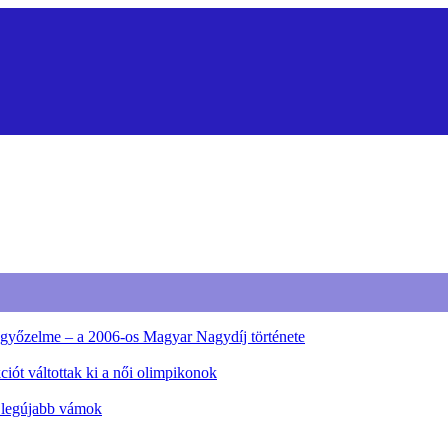
ő győzelme – a 2006-os Magyar Nagydíj története
iót váltottak ki a női olimpikonok
a legújabb vámok