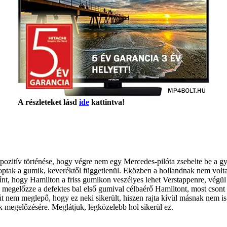
A részleteket lásd
ide
kattintva!
zitív történése, hogy végre nem egy Mercedes-pilóta zsebelte be a gy
koptak a gumik, keveréktől függetlenül. Eközben a hollandnak nem volt
tűnt, hogy Hamilton a friss gumikon veszélyes lehet Verstappenre, végül 
y megelőzze a defektes bal első gumival célbaérő Hamiltont, most csont
t nem meglepő, hogy ez neki sikerült, hiszen rajta kívül másnak nem 
ék megelőzésére. Meglátjuk, legközelebb hol sikerül ez.