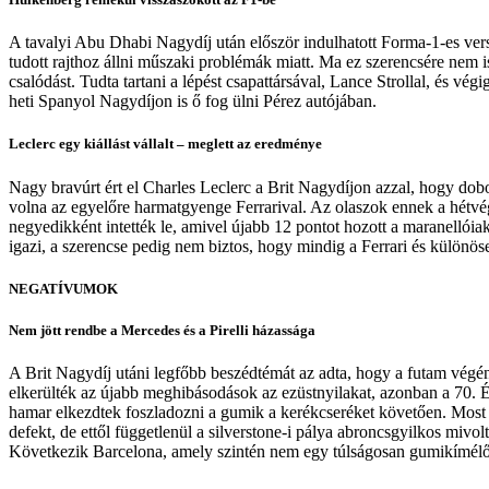
A tavalyi Abu Dhabi Nagydíj után először indulhatott Forma-1-es ver
tudott rajthoz állni műszaki problémák miatt. Ma ez szerencsére nem i
csalódást. Tudta tartani a lépést csapattársával, Lance Strollal, és v
heti Spanyol Nagydíjon is ő fog ülni Pérez autójában.
Leclerc egy kiállást vállalt – meglett az eredménye
Nagy bravúrt ért el Charles Leclerc a Brit Nagydíjon azzal, hogy dobo
volna az egyelőre harmatgyenge Ferrarival. Az olaszok ennek a hétv
negyedikként intették le, amivel újabb 12 pontot hozott a maranellóia
igazi, a szerencse pedig nem biztos, hogy mindig a Ferrari és különös
NEGATÍVUMOK
Nem jött rendbe a Mercedes és a Pirelli házassága
A Brit Nagydíj utáni legfőbb beszédtémát az adta, hogy a futam vég
elkerülték az újabb meghibásodások az ezüstnyilakat, azonban a 70. 
hamar elkezdtek foszladozni a gumik a kerékcseréket követően. Most 
defekt, de ettől függetlenül a silverstone-i pálya abroncsgyilkos miv
Következik Barcelona, amely szintén nem egy túlságosan gumikímélő p