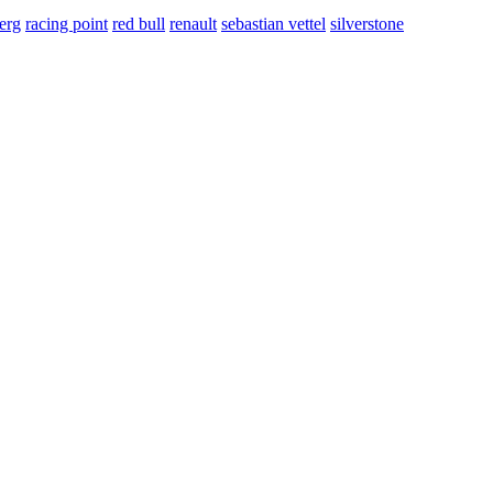
erg
racing point
red bull
renault
sebastian vettel
silverstone