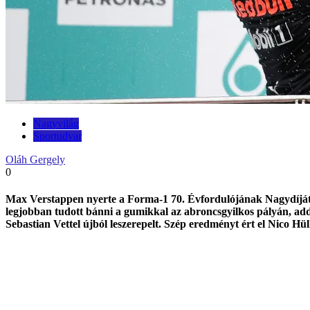
Nagyvilág
Sportudvar
Oláh Gergely
0
Max Verstappen nyerte a Forma-1 70. Évfordulójának Nagydíját 
legjobban tudott bánni a gumikkal az abroncsgyilkos pályán, ad
Sebastian Vettel újból leszerepelt. Szép eredményt ért el Nico 