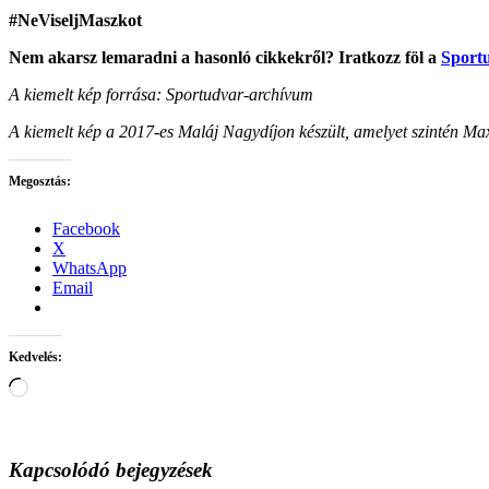
#NeViseljMaszkot
Nem akarsz lemaradni a hasonló cikkekről? Iratkozz föl a
Sportu
A kiemelt kép forrása:
Sportudvar-archívum
A kiemelt kép a 2017-es Maláj Nagydíjon készült, amelyet szintén Ma
Megosztás:
Facebook
X
WhatsApp
Email
Kedvelés:
Loading…
Kapcsolódó bejegyzések