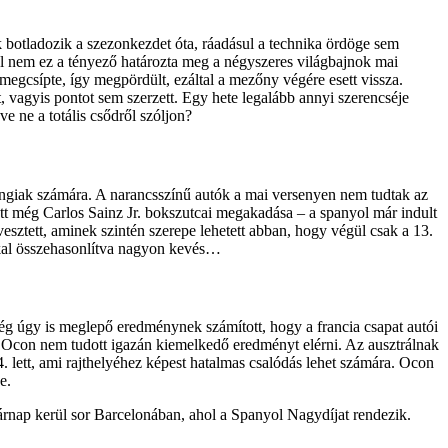
ak botladozik a szezonkezdet óta, ráadásul a technika ördöge sem
gül nem ez a tényező határozta meg a négyszeres világbajnok mai
megcsípte, így megpördült, ezáltal a mezőny végére esett vissza.
, vagyis pontot sem szerzett. Egy hete legalább annyi szerencséje
ve ne a totális csődről szóljon?
ngiak számára. A narancsszínű autók a mai versenyen nem tudtak az
t még Carlos Sainz Jr. bokszutcai megakadása – a spanyol már indult
 vesztett, aminek szintén szerepe lehetett abban, hogy végül csak a 13.
okkal összehasonlítva nagyon kevés…
még úgy is meglepő eredménynek számított, hogy a francia csapat autói
an Ocon nem tudott igazán kiemelkedő eredményt elérni. Az ausztrálnak
. lett, ami rajthelyéhez képest hatalmas csalódás lehet számára. Ocon
e.
árnap kerül sor Barcelonában, ahol a Spanyol Nagydíjat rendezik.