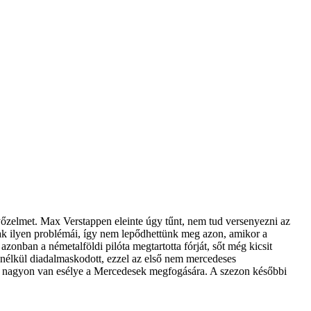
őzelmet. Max Verstappen eleinte úgy tűnt, nem tud versenyezni az
ak ilyen problémái, így nem lepődhettünk meg azon, amikor a
azonban a németalföldi pilóta megtartotta fórját, sőt még kicsit
 nélkül diadalmaskodott, ezzel az első nem mercedeses
is nagyon van esélye a Mercedesek megfogására. A szezon későbbi