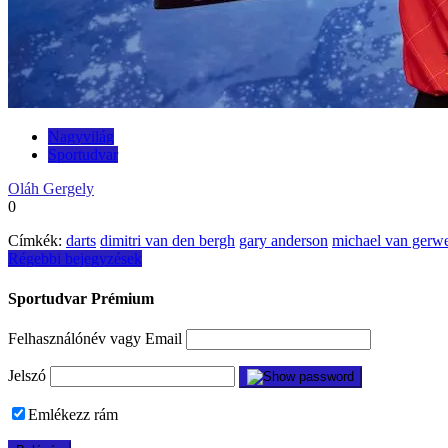
Nagyvilág
Sportudvar
Oláh Gergely
0
Címkék:
darts
dimitri van den bergh
gary anderson
michael van gerw
Bejegyzés
Régebbi bejegyzések
navigáció
Sportudvar Prémium
Felhasználónév vagy Email
Jelszó
Emlékezz rám