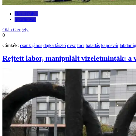
Hazai Pálya
Sportudvar
Oláh Gergely
0
Címkék:
csank jános
dajka lászló
dvsc
foci
haladás
kaposvár
labdarú
Rejtett labor, manipulált vizeletminták: a 