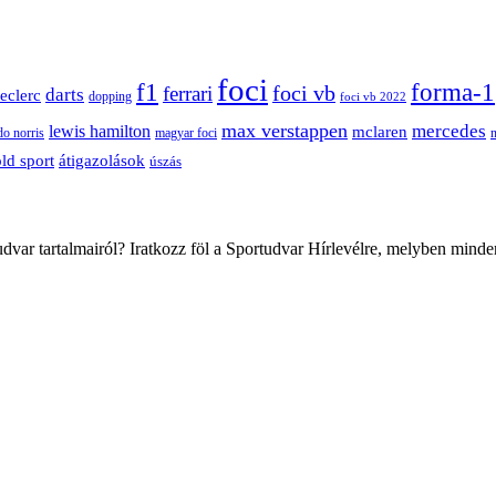
foci
f1
forma-1
ferrari
foci vb
darts
leclerc
dopping
foci vb 2022
max verstappen
mercedes
lewis hamilton
mclaren
do norris
magyar foci
átigazolások
ld sport
úszás
var tartalmairól? Iratkozz föl a Sportudvar Hírlevélre, melyben minde