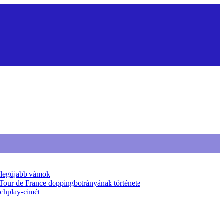
a legújabb vámok
 Tour de France doppingbotrányának története
tchplay-címét