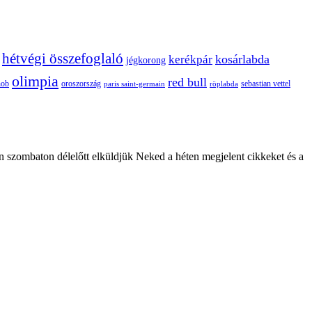
hétvégi összefoglaló
kosárlabda
kerékpár
jégkorong
olimpia
red bull
oroszország
nob
röplabda
sebastian vettel
paris saint-germain
n szombaton délelőtt elküldjük Neked a héten megjelent cikkeket és a