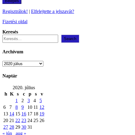
Regisztrálok!
|
Elfelejtette a jelszavát?
Fizetési oldal
Keresés
Search
Archívum
Archívum
Naptár
2020. július
h
K
s
c
p
s
v
1
2
3
4
5
6
7
8
9
10
11
12
13
14
15
16
17
18
19
20
21
22
23
24
25
26
27
28
29
30
31
« jún
aug »