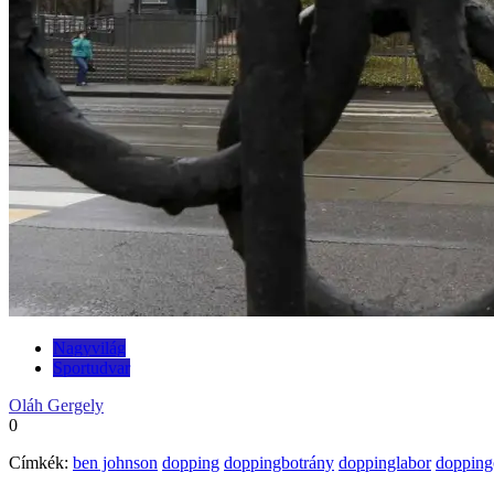
Nagyvilág
Sportudvar
Oláh Gergely
0
Címkék:
ben johnson
dopping
doppingbotrány
doppinglabor
dopping