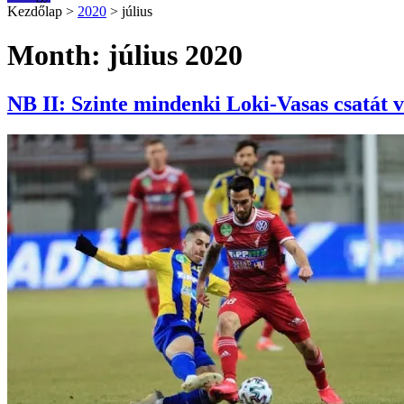
Kezdőlap
>
2020
>
július
Month: július 2020
NB II: Szinte mindenki Loki-Vasas csatát 