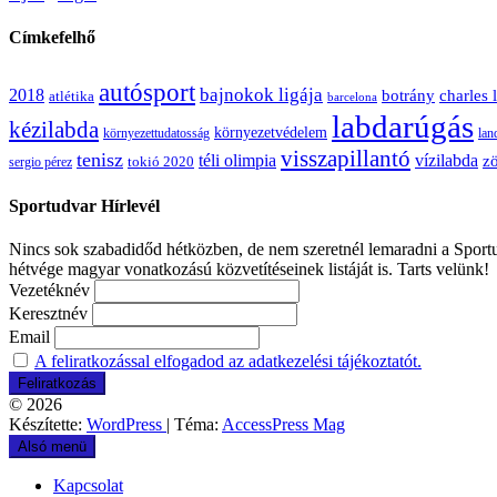
Címkefelhő
autósport
bajnokok ligája
2018
botrány
charles 
atlétika
barcelona
labdarúgás
kézilabda
környezetvédelem
környezettudatosság
lan
visszapillantó
tenisz
téli olimpia
vízilabda
zö
sergio pérez
tokió 2020
Sportudvar Hírlevél
Nincs sok szabadidőd hétközben, de nem szeretnél lemaradni a Sportud
hétvége magyar vonatkozású közvetítéseinek listáját is. Tarts velünk!
Vezetéknév
Keresztnév
Email
A feliratkozással elfogadod az adatkezelési tájékoztatót.
© 2026
Készítette:
WordPress
| Téma:
AccessPress Mag
Alsó menü
Kapcsolat