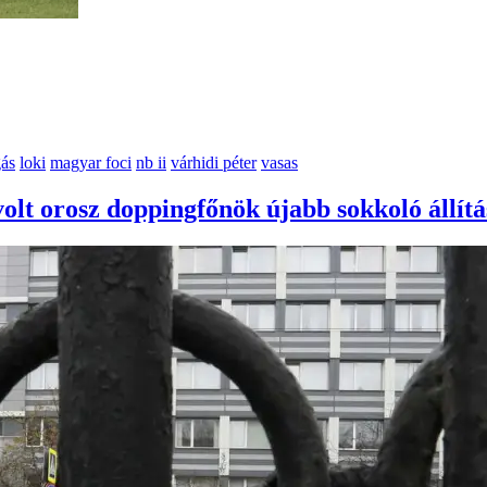
gás
loki
magyar foci
nb ii
várhidi péter
vasas
volt orosz doppingfőnök újabb sokkoló állítá