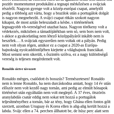
pozitív momentumot produkálni a tegnapi mérkőzésen a svájciak
részéről. Nagyon gyenge volt a közép-európai csapat, amelytől
pedig a többség azt várta, hogy a brazilok után a portugálok dolgát
is nagyon megnehezíti. A svájci csapat ritkán szokott nagyon
kikapni, de most aztán beleszaladt a késbe, s történetének
legnagyobb vb-vereségével utazhat haza. Nagyon törékeny volt a
védekezés, miközben a támadójátékban sem só, sem bors nem volt,
s akkor a gyakorlatilag nem létező középpályáról inkább nem is
beszélek… A svájciak egyszerűen nem voltak ott a pályán. Pedig
nem volt olyan régen, amikor ez a csapat a 2020-as Európa-
bajnokság nyolcaddöntőjében kiejtette a világbajnok franciákat.
Most semmi sem sikerült, s őszintén szólva, ez a nagy különbségű
vereség is teljesen megérdemelt volt.
Ronaldo sietve távozott
Ronaldo mérges, csalódott és bosszús? Természetesen! Ronaldo
nem is lenne Ronaldo, ha nem durcáskodna amiatt, hogy 14 év után
először nem volt kezdő nagy tornán, ami pedig az elmúlt hónapok
történései után egyáltalán nem volt meglepő. A 37 éves, ötszörös
aranylabdás csatár eddig nem sokat tett hozzá a portugálok
teljesítményéhez a tornán, bár az tény, hogy Ghána ellen fontos gólt
szerzett, azonban Uruguay és Korea ellen is alig-alig került hozzá a
labda. Svájc ellen a 74. percben állhatott be, de húsz perc alatt sem