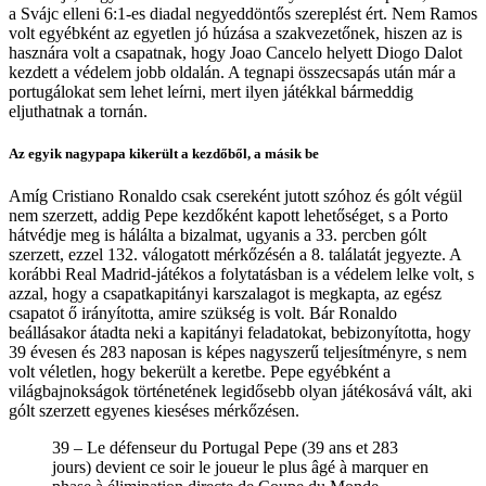
a Svájc elleni 6:1-es diadal negyeddöntős szereplést ért. Nem Ramos
volt egyébként az egyetlen jó húzása a szakvezetőnek, hiszen az is
hasznára volt a csapatnak, hogy Joao Cancelo helyett Diogo Dalot
kezdett a védelem jobb oldalán. A tegnapi összecsapás után már a
portugálokat sem lehet leírni, mert ilyen játékkal bármeddig
eljuthatnak a tornán.
Az egyik nagypapa kikerült a kezdőből, a másik be
Amíg Cristiano Ronaldo csak csereként jutott szóhoz és gólt végül
nem szerzett, addig Pepe kezdőként kapott lehetőséget, s a Porto
hátvédje meg is hálálta a bizalmat, ugyanis a 33. percben gólt
szerzett, ezzel 132. válogatott mérkőzésén a 8. találatát jegyezte. A
korábbi Real Madrid-játékos a folytatásban is a védelem lelke volt, s
azzal, hogy a csapatkapitányi karszalagot is megkapta, az egész
csapatot ő irányította, amire szükség is volt. Bár Ronaldo
beállásakor átadta neki a kapitányi feladatokat, bebizonyította, hogy
39 évesen és 283 naposan is képes nagyszerű teljesítményre, s nem
volt véletlen, hogy bekerült a keretbe. Pepe egyébként a
világbajnokságok történetének legidősebb olyan játékosává vált, aki
gólt szerzett egyenes kieséses mérkőzésen.
39 – Le défenseur du Portugal Pepe (39 ans et 283
jours) devient ce soir le joueur le plus âgé à marquer en