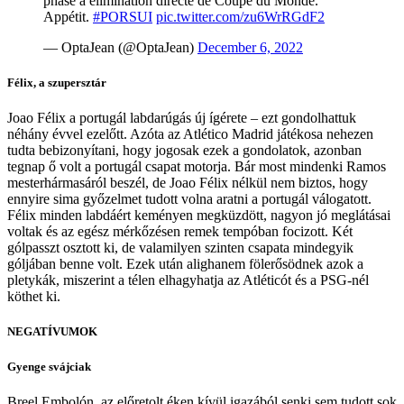
phase à élimination directe de Coupe du Monde.
Appétit.
#PORSUI
pic.twitter.com/zu6WrRGdF2
— OptaJean (@OptaJean)
December 6, 2022
Félix, a szupersztár
Joao Félix a portugál labdarúgás új ígérete – ezt gondolhattuk
néhány évvel ezelőtt. Azóta az Atlético Madrid játékosa nehezen
tudta bebizonyítani, hogy jogosak ezek a gondolatok, azonban
tegnap ő volt a portugál csapat motorja. Bár most mindenki Ramos
mesterhármasáról beszél, de Joao Félix nélkül nem biztos, hogy
ennyire sima győzelmet tudott volna aratni a portugál válogatott.
Félix minden labdáért keményen megküzdött, nagyon jó meglátásai
voltak és az egész mérkőzésen remek tempóban focizott. Két
gólpasszt osztott ki, de valamilyen szinten csapata mindegyik
góljában benne volt. Ezek után alighanem fölerősödnek azok a
pletykák, miszerint a télen elhagyhatja az Atléticót és a PSG-nél
köthet ki.
NEGATÍVUMOK
Gyenge svájciak
Breel Embolón, az előretolt éken kívül igazából senki sem tudott sok