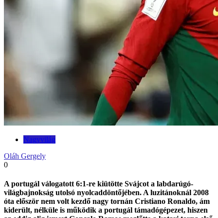
Nagyvilág
Oláh Gergely
0
A portugál válogatott 6:1-re kiütötte Svájcot a labdarúgó-
világbajnokság utolsó nyolcaddöntőjében. A luzitánoknál 2008
óta először nem volt kezdő nagy tornán Cristiano Ronaldo, ám
kiderült, nélküle is működik a portugál támadógépezet, hiszen