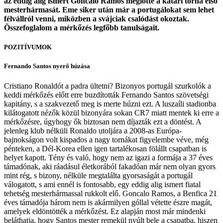
az eddig alig ismert Goncalo Ramos meglőtte a katari torna első
mesterhármasát. Eme siker után már a portugálokat sem lehet
félvállról venni, miközben a svájciak csalódást okoztak.
Összefoglalom a mérkőzés legfőbb tanulságait.
POZITÍVUMOK
Fernando Santos nyerő húzása
Cristiano Ronaldót a padra ültetni? Bizonyos portugál szurkolók a
keddi mérkőzés előtt erre buzdították Fernando Santos szövetségi
kapitány, s a szakvezető meg is merte húzni ezt. A luszaíli stadionba
kilátogatott nézők közül bizonyára sokan CR7 miatt mentek ki erre a
mérkőzésre, úgyhogy ők biztosan nem díjazták ezt a döntést. A
jelenleg klub nélküli Ronaldo utoljára a 2008-as Európa-
bajnokságon volt kispados a nagy tornákat figyelembe véve, még
pénteken, a Dél-Korea ellen igen tartalékosan fölállt csapatban is
helyet kapott. Tény és való, hogy nem az igazi a formája a 37 éves
támadónak, aki ráadásul életkorából fakadóan már nem olyan gyors
mint rég, s bizony, nélküle megtalálta gyorsaságát a portugál
válogatott, s ami ennél is fontosabb, egy eddig alig ismert fiatal
tehetség mesterhármassal rukkolt elő. Goncalo Ramos, a Benfica 21
éves támadója három nem is akármilyen góllal vétette észre magát,
amelyek eldöntötték a mérkőzést. Ez alapján most már mindenki
beláthatja, hogy Santos mester remekül nyúlt bele a csapatba, hiszen