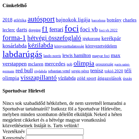
Címkefelhő
autósport
bajnokok ligája
2018
botrány
charles
atlétika
barcelona
foci
f1
ferrari
foci vb
darts
leclerc
dopping
foci vb 2022
forma-1
hétvégi összefoglaló
kerékpár
jégkorong
kézilabda
kosárlabda
környezetvédelem
környezettudatosság
labdarúgás
max
lewis hamilton
lando norris
magyar foci
olimpia
verstappen
mercedes
mclaren
oroszország
nob
paris saint-
red bull
tenisz
téli
sergio pérez
tokió 2020
röplabda
sebastian vettel
germain
visszapillantó
olimpia
vízilabda
átigazolások
zöld sport
úszás
Sportudvar Hírlevél
Nincs sok szabadidőd hétközben, de nem szeretnél lemaradni a
Sportudvar tartalmairól? Iratkozz föl a Sportudvar Hírlevélre,
melyben minden szombaton délelőtt elküldjük Neked a héten
megjelent cikkeket és a hétvége magyar vonatkozású
közvetítéseinek listáját is. Tarts velünk!
Vezetéknév
Keresztnév