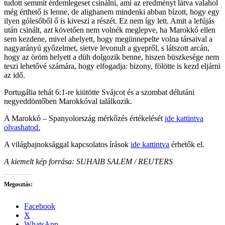
tudott semmit érdemlegeset csinálni, ami az eredményt látva valahol
még érthető is lenne, de alighanem mindenki abban bízott, hogy egy
ilyen gólesőből ő is kiveszi a részét. Ez nem így lett. Amit a lefújás
után csinált, azt követően nem volnék meglepve, ha Marokkó ellen
sem kezdene, mivel ahelyett, hogy megünnepelte volna társaival a
nagyarányú győzelmet, sietve levonult a gyepről, s látszott arcán,
hogy az öröm helyett a düh dolgozik benne, hiszen büszkesége nem
teszi lehetővé számára, hogy elfogadja: bizony, fölötte is kezd eljárni
az idő.
Portugália tehát 6:1-re kiütötte Svájcot és a szombat délutáni
negyeddöntőben Marokkóval találkozik.
A Marokkó – Spanyolország mérkőzés értékelését
ide kattintva
olvashatod.
A világbajnoksággal kapcsolatos írások
ide kattintva
érhetők el.
A kiemelt kép forrása:
SUHAIB SALEM / REUTERS
Megosztás:
Facebook
X
WhatsApp