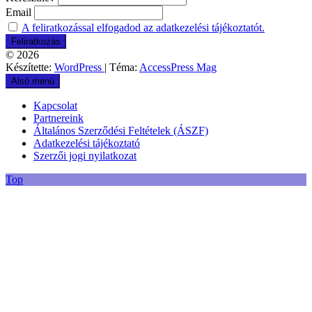
Email
A feliratkozással elfogadod az adatkezelési tájékoztatót.
© 2026
Készítette:
WordPress
| Téma:
AccessPress Mag
Alsó menü
Kapcsolat
Partnereink
Általános Szerződési Feltételek (ÁSZF)
Adatkezelési tájékoztató
Szerzői jogi nyilatkozat
Top