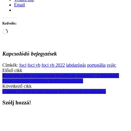
Email
Kedvelés:
Loading…
Kapcsolódó bejegyzések
Címkék:
foci
foci vb
foci vb 2022
labdarúgás
portugália
svájc
Post
Előző cikk
Bono lett a hős, a spanyolok lenullázták magukat – a Marokkó-
navigation
Spanyolország mérkőzés legfőbb tanulságai
Következő cikk
Csúszik a 2030-as téli olimpia helyszínének kiválasztása
Szólj hozzá!