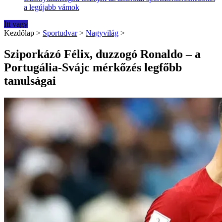
a legújabb vámok
Itt vagy
Kezdőlap
>
Sportudvar
>
Nagyvilág
>
Sziporkázó Félix, duzzogó Ronaldo – a
Portugália-Svájc mérkőzés legfőbb
tanulságai