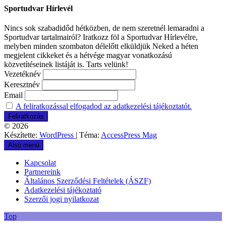
Sportudvar Hírlevél
Nincs sok szabadidőd hétközben, de nem szeretnél lemaradni a
Sportudvar tartalmairól? Iratkozz föl a Sportudvar Hírlevélre,
melyben minden szombaton délelőtt elküldjük Neked a héten
megjelent cikkeket és a hétvége magyar vonatkozású
közvetítéseinek listáját is. Tarts velünk!
Vezetéknév
Keresztnév
Email
A feliratkozással elfogadod az adatkezelési tájékoztatót.
© 2026
Készítette:
WordPress
| Téma:
AccessPress Mag
Alsó menü
Kapcsolat
Partnereink
Általános Szerződési Feltételek (ÁSZF)
Adatkezelési tájékoztató
Szerzői jogi nyilatkozat
Top