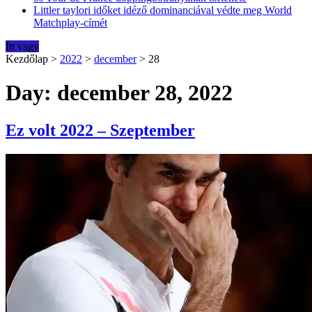
Littler taylori időket idéző dominanciával védte meg World
Matchplay-címét
Itt vagy
Kezdőlap
>
2022
>
december
>
28
Day: december 28, 2022
Ez volt 2022 – Szeptember