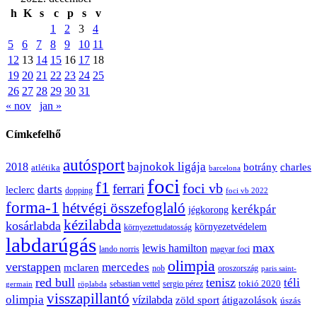
h
K
s
c
p
s
v
1
2
3
4
5
6
7
8
9
10
11
12
13
14
15
16
17
18
19
20
21
22
23
24
25
26
27
28
29
30
31
« nov
jan »
Címkefelhő
autósport
bajnokok ligája
2018
botrány
charles
atlétika
barcelona
foci
f1
ferrari
foci vb
darts
leclerc
dopping
foci vb 2022
forma-1
hétvégi összefoglaló
kerékpár
jégkorong
kézilabda
kosárlabda
környezetvédelem
környezettudatosság
labdarúgás
max
lewis hamilton
lando norris
magyar foci
olimpia
verstappen
mercedes
mclaren
oroszország
nob
paris saint-
red bull
tenisz
téli
sergio pérez
tokió 2020
röplabda
sebastian vettel
germain
visszapillantó
olimpia
vízilabda
átigazolások
zöld sport
úszás