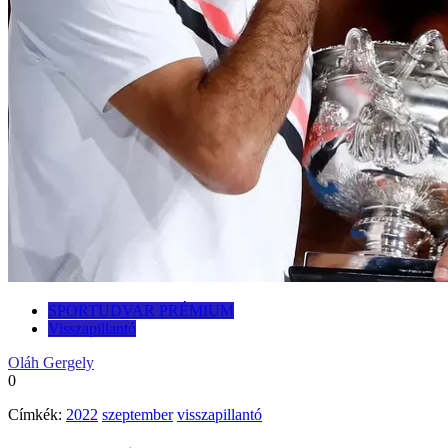
SPORTUDVAR PRÉMIUM
Visszapillantó
Oláh Gergely
0
Címkék:
2022
szeptember
visszapillantó