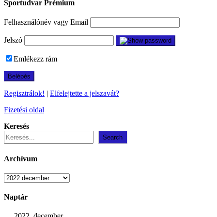
Sportudvar Prémium
Felhasználónév vagy Email
Jelszó
Emlékezz rám
Regisztrálok!
|
Elfelejtette a jelszavát?
Fizetési oldal
Keresés
Search
Archívum
Archívum
Naptár
2022. december