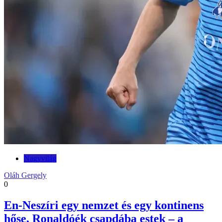
Nagyvilág
Oláh Gergely
0
En-Neszíri egy nemzet és egy kontinens
hőse, Ronaldóék csapdába estek – a