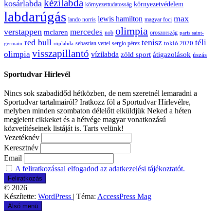
kézilabda
kosárlabda
környezetvédelem
környezettudatosság
labdarúgás
max
lewis hamilton
lando norris
magyar foci
olimpia
verstappen
mercedes
mclaren
oroszország
nob
paris saint-
red bull
tenisz
téli
sergio pérez
tokió 2020
röplabda
sebastian vettel
germain
visszapillantó
olimpia
vízilabda
átigazolások
zöld sport
úszás
Sportudvar Hírlevél
Nincs sok szabadidőd hétközben, de nem szeretnél lemaradni a
Sportudvar tartalmairól? Iratkozz föl a Sportudvar Hírlevélre,
melyben minden szombaton délelőtt elküldjük Neked a héten
megjelent cikkeket és a hétvége magyar vonatkozású
közvetítéseinek listáját is. Tarts velünk!
Vezetéknév
Keresztnév
Email
A feliratkozással elfogadod az adatkezelési tájékoztatót.
© 2026
Készítette:
WordPress
| Téma:
AccessPress Mag
Alsó menü