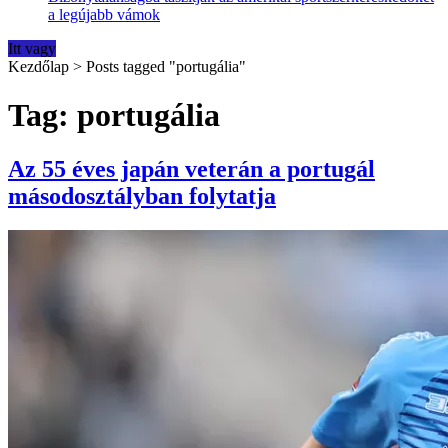
a legújabb vámok
Itt vagy
Kezdőlap
>
Posts tagged "portugália"
Tag: portugália
Az 55 éves japán veterán a portugál
másodosztályban folytatja