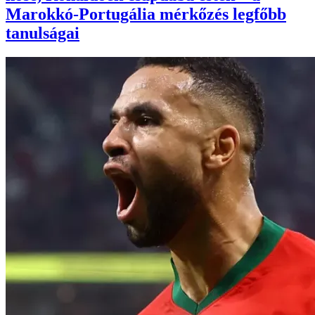
Marokkó-Portugália mérkőzés legfőbb
tanulságai