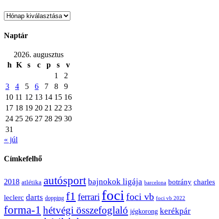
Archívum
Naptár
2026. augusztus
h
K
s
c
p
s
v
1
2
3
4
5
6
7
8
9
10
11
12
13
14
15
16
17
18
19
20
21
22
23
24
25
26
27
28
29
30
31
« júl
Címkefelhő
autósport
bajnokok ligája
2018
botrány
charles
atlétika
barcelona
foci
f1
ferrari
foci vb
darts
leclerc
dopping
foci vb 2022
forma-1
hétvégi összefoglaló
kerékpár
jégkorong