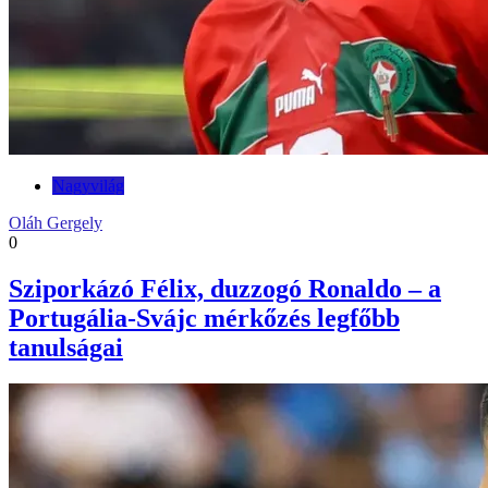
Nagyvilág
Oláh Gergely
0
Sziporkázó Félix, duzzogó Ronaldo – a
Portugália-Svájc mérkőzés legfőbb
tanulságai