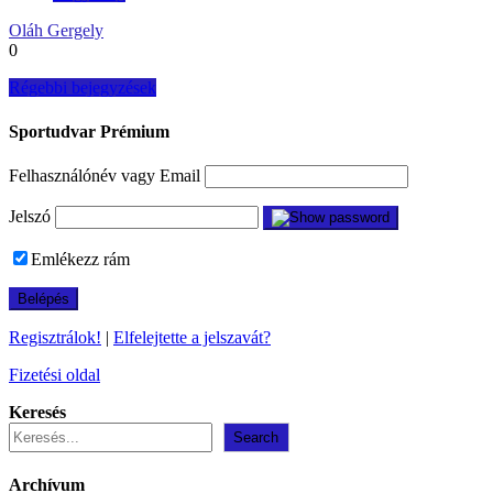
Oláh Gergely
0
Bejegyzés
Régebbi bejegyzések
navigáció
Sportudvar Prémium
Felhasználónév vagy Email
Jelszó
Emlékezz rám
Regisztrálok!
|
Elfelejtette a jelszavát?
Fizetési oldal
Keresés
Search
Archívum