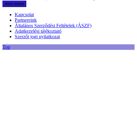
Alsó menü
Kapcsolat
Partnereink
Általános Szerződési Feltételek (ÁSZF)
Adatkezelési tájékoztató
Szerzői jogi nyilatkozat
Top