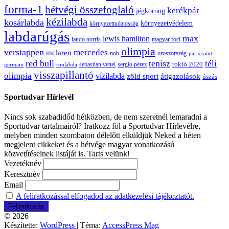
forma-1
hétvégi összefoglaló
kerékpár
jégkorong
kézilabda
kosárlabda
környezetvédelem
környezettudatosság
labdarúgás
max
lewis hamilton
lando norris
magyar foci
olimpia
verstappen
mercedes
mclaren
oroszország
nob
paris saint-
red bull
tenisz
téli
sergio pérez
tokió 2020
röplabda
sebastian vettel
germain
visszapillantó
olimpia
vízilabda
átigazolások
zöld sport
úszás
Sportudvar Hírlevél
Nincs sok szabadidőd hétközben, de nem szeretnél lemaradni a
Sportudvar tartalmairól? Iratkozz föl a Sportudvar Hírlevélre,
melyben minden szombaton délelőtt elküldjük Neked a héten
megjelent cikkeket és a hétvége magyar vonatkozású
közvetítéseinek listáját is. Tarts velünk!
Vezetéknév
Keresztnév
Email
A feliratkozással elfogadod az adatkezelési tájékoztatót.
© 2026
Készítette:
WordPress
| Téma:
AccessPress Mag