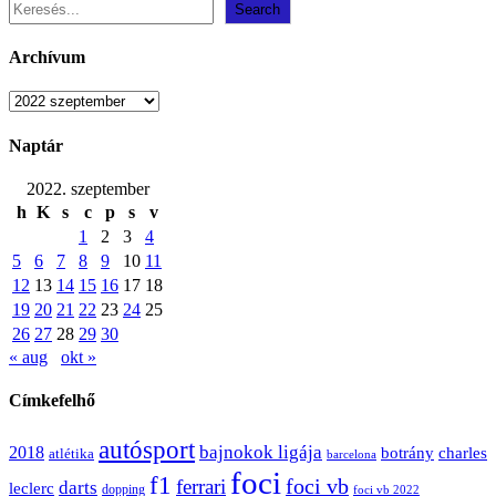
Search
Archívum
Archívum
Naptár
2022. szeptember
h
K
s
c
p
s
v
1
2
3
4
5
6
7
8
9
10
11
12
13
14
15
16
17
18
19
20
21
22
23
24
25
26
27
28
29
30
« aug
okt »
Címkefelhő
autósport
bajnokok ligája
2018
botrány
charles
atlétika
barcelona
foci
f1
ferrari
foci vb
darts
leclerc
dopping
foci vb 2022