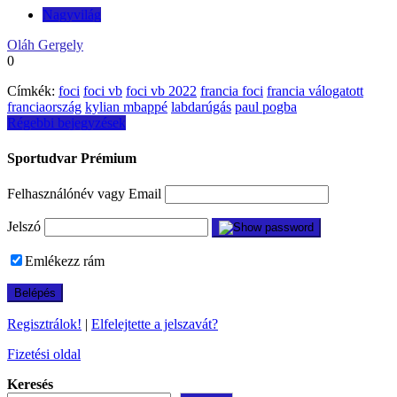
Nagyvilág
Oláh Gergely
0
Címkék:
foci
foci vb
foci vb 2022
francia foci
francia válogatott
franciaország
kylian mbappé
labdarúgás
paul pogba
Bejegyzés
Régebbi bejegyzések
navigáció
Sportudvar Prémium
Felhasználónév vagy Email
Jelszó
Emlékezz rám
Regisztrálok!
|
Elfelejtette a jelszavát?
Fizetési oldal
Keresés