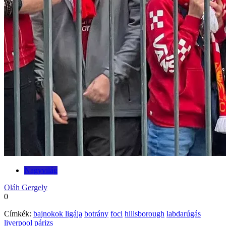
Nagyvilág
Oláh Gergely
0
Címkék:
bajnokok ligája
botrány
foci
hillsborough
labdarúgás
liverpool
párizs