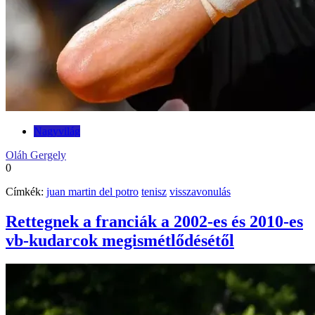
Nagyvilág
Oláh Gergely
0
Címkék:
juan martin del potro
tenisz
visszavonulás
Rettegnek a franciák a 2002-es és 2010-es
vb-kudarcok megismétlődésétől