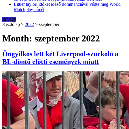
Littler taylori időket idéző dominanciával védte meg World
Matchplay-címét
Itt vagy
Kezdőlap
>
2022
>
szeptember
Month: szeptember 2022
Öngyilkos lett két Liverpool-szurkoló a
BL-döntő előtti események miatt