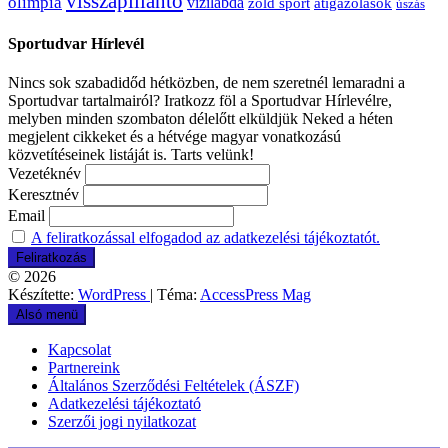
visszapillantó
olimpia
vízilabda
átigazolások
zöld sport
úszás
Sportudvar Hírlevél
Nincs sok szabadidőd hétközben, de nem szeretnél lemaradni a
Sportudvar tartalmairól? Iratkozz föl a Sportudvar Hírlevélre,
melyben minden szombaton délelőtt elküldjük Neked a héten
megjelent cikkeket és a hétvége magyar vonatkozású
közvetítéseinek listáját is. Tarts velünk!
Vezetéknév
Keresztnév
Email
A feliratkozással elfogadod az adatkezelési tájékoztatót.
© 2026
Készítette:
WordPress
| Téma:
AccessPress Mag
Alsó menü
Kapcsolat
Partnereink
Általános Szerződési Feltételek (ÁSZF)
Adatkezelési tájékoztató
Szerzői jogi nyilatkozat