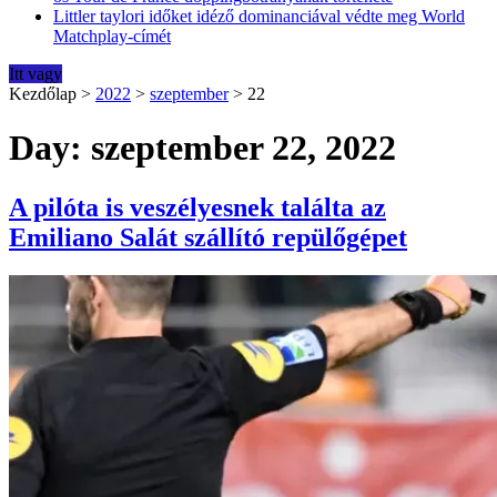
Littler taylori időket idéző dominanciával védte meg World
Matchplay-címét
Itt vagy
Kezdőlap
>
2022
>
szeptember
>
22
Day: szeptember 22, 2022
A pilóta is veszélyesnek találta az
Emiliano Salát szállító repülőgépet