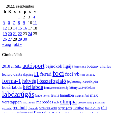
2022. szeptember
h
K
s
c
p
s
v
1
2
3
4
5
6
7
8
9
10
11
12
13
14
15
16
17
18
19
20
21
22
23
24
25
26
27
28
29
30
« aug
okt »
Címkefelhő
autósport
bajnokok ligája
2018
botrány
charles
atlétika
barcelona
foci
f1
ferrari
foci vb
darts
leclerc
dopping
foci vb 2022
forma-1
hétvégi összefoglaló
kerékpár
jégkorong
kézilabda
kosárlabda
környezetvédelem
környezettudatosság
labdarúgás
max
lewis hamilton
lando norris
magyar foci
olimpia
verstappen
mercedes
mclaren
oroszország
nob
paris saint-
red bull
tenisz
téli
sergio pérez
tokió 2020
röplabda
sebastian vettel
germain