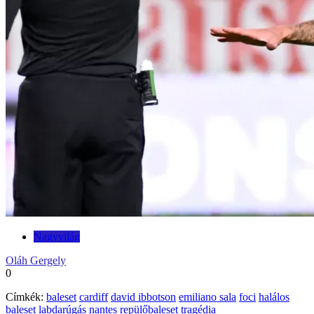
Nagyvilág
Oláh Gergely
0
Címkék:
baleset
cardiff
david ibbotson
emiliano sala
foci
halálos
baleset
labdarúgás
nantes
repülőbaleset
tragédia