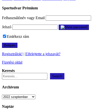
Sportudvar Prémium
Felhasználónév vagy Email
Jelszó
Emlékezz rám
Regisztrálok!
|
Elfelejtette a jelszavát?
Fizetési oldal
Keresés
Search
Archívum
Archívum
Naptár