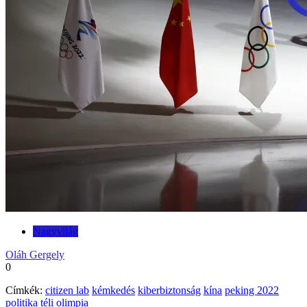
Nagyvilág
Oláh Gergely
0
Címkék:
citizen lab
kémkedés
kiberbiztonság
kína
peking 2022
politika
téli olimpia