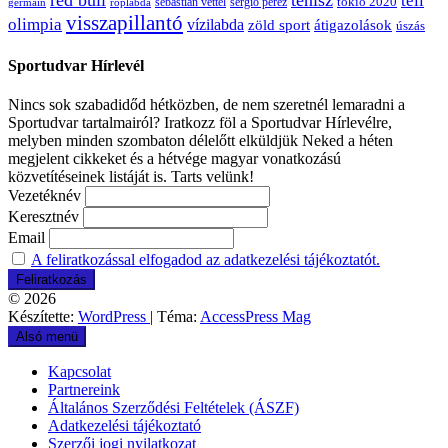
téli
sergio pérez
tokió 2020
röplabda
sebastian vettel
germain
visszapillantó
olimpia
vízilabda
átigazolások
zöld sport
úszás
Sportudvar Hírlevél
Nincs sok szabadidőd hétközben, de nem szeretnél lemaradni a
Sportudvar tartalmairól? Iratkozz föl a Sportudvar Hírlevélre,
melyben minden szombaton délelőtt elküldjük Neked a héten
megjelent cikkeket és a hétvége magyar vonatkozású
közvetítéseinek listáját is. Tarts velünk!
Vezetéknév
Keresztnév
Email
A feliratkozással elfogadod az adatkezelési tájékoztatót.
© 2026
Készítette:
WordPress
| Téma:
AccessPress Mag
Alsó menü
Kapcsolat
Partnereink
Általános Szerződési Feltételek (ÁSZF)
Adatkezelési tájékoztató
Szerzői jogi nyilatkozat