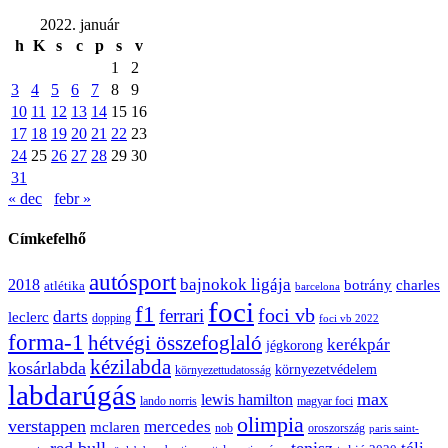
2022. január
h
K
s
c
p
s
v
1
2
3
4
5
6
7
8
9
10
11
12
13
14
15
16
17
18
19
20
21
22
23
24
25
26
27
28
29
30
31
« dec
febr »
Címkefelhő
autósport
bajnokok ligája
2018
botrány
charles
atlétika
barcelona
foci
f1
ferrari
foci vb
darts
leclerc
dopping
foci vb 2022
forma-1
hétvégi összefoglaló
kerékpár
jégkorong
kézilabda
kosárlabda
környezetvédelem
környezettudatosság
labdarúgás
max
lewis hamilton
lando norris
magyar foci
olimpia
verstappen
mercedes
mclaren
oroszország
nob
paris saint-
red bull
tenisz