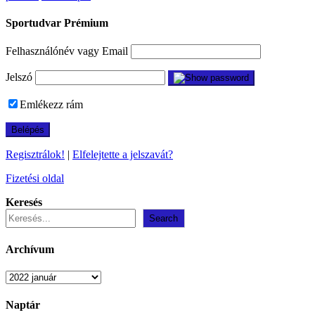
Sportudvar Prémium
Felhasználónév vagy Email
Jelszó
Emlékezz rám
Regisztrálok!
|
Elfelejtette a jelszavát?
Fizetési oldal
Keresés
Search
Archívum
Archívum
Naptár