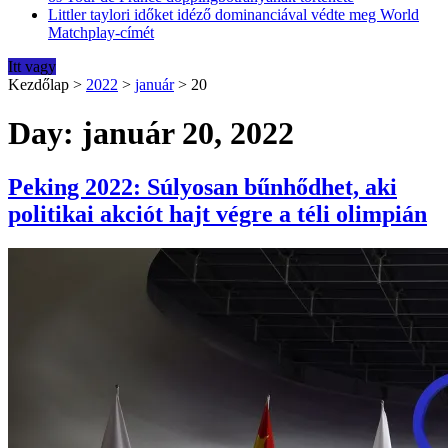
Littler taylori időket idéző dominanciával védte meg World
Matchplay-címét
Itt vagy
Kezdőlap
>
2022
>
január
>
20
Day: január 20, 2022
Peking 2022: Súlyosan bűnhődhet, aki
politikai akciót hajt végre a téli olimpián