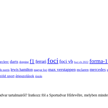
foci
f1
forma-1
ferrari
foci vb
darts
leclerc
dopping
foci vb 2022
max verstappen
mercedes
lewis hamilton
mclaren
do norris
magyar foci
átigazolások
zöld sport
úszás
var tartalmairól? Iratkozz föl a Sportudvar Hírlevélre, melyben minde