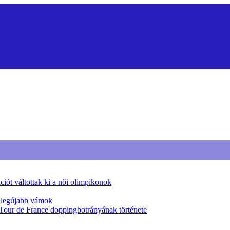
iót váltottak ki a női olimpikonok
a legújabb vámok
 Tour de France doppingbotrányának története