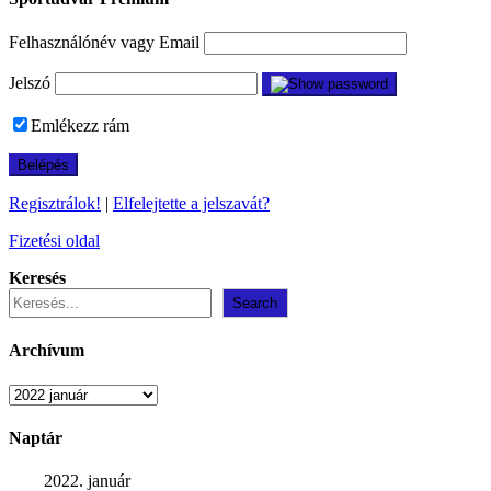
Felhasználónév vagy Email
Jelszó
Emlékezz rám
Regisztrálok!
|
Elfelejtette a jelszavát?
Fizetési oldal
Keresés
Search
Archívum
Archívum
Naptár
2022. január