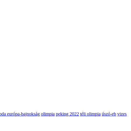
abda európa-bajnokság
olimpia
peking 2022
téli olimpia
úszó-eb
vizes