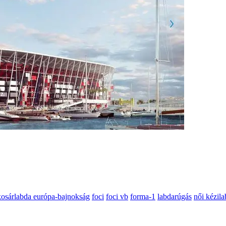
 kosárlabda európa-bajnokság
foci
foci vb
forma-1
labdarúgás
női kézil