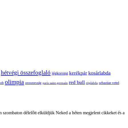
hétvégi összefoglaló
kosárlabda
kerékpár
jégkorong
olimpia
red bull
oroszország
nob
röplabda
sebastian vettel
paris saint-germain
n szombaton délelőtt elküldjük Neked a héten megjelent cikkeket és a