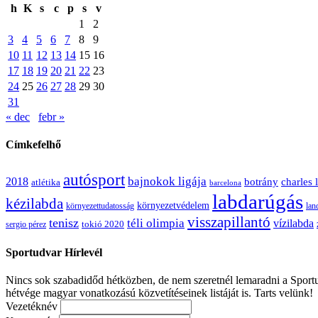
h
K
s
c
p
s
v
1
2
3
4
5
6
7
8
9
10
11
12
13
14
15
16
17
18
19
20
21
22
23
24
25
26
27
28
29
30
31
« dec
febr »
Címkefelhő
autósport
bajnokok ligája
2018
botrány
charles 
atlétika
barcelona
labdarúgás
kézilabda
környezetvédelem
környezettudatosság
lan
visszapillantó
tenisz
téli olimpia
vízilabda
sergio pérez
tokió 2020
Sportudvar Hírlevél
Nincs sok szabadidőd hétközben, de nem szeretnél lemaradni a Sportud
hétvége magyar vonatkozású közvetítéseinek listáját is. Tarts velünk!
Vezetéknév