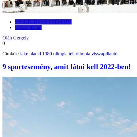
SPORTUDVAR PRÉMIUM
Visszapillantó
Oláh Gergely
0
Címkék:
lake placid 1980
olimpia
téli olimpia
visszapillantó
9 sportesemény, amit látni kell 2022-ben!