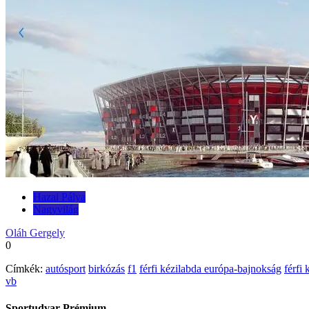
Hazai Pálya
Nagyvilág
Oláh Gergely
0
Címkék:
autósport
birkózás
f1
férfi kézilabda európa-bajnokság
férfi
vb
Sportudvar Prémium