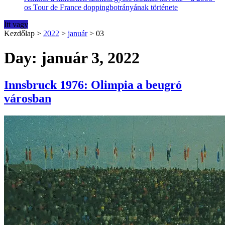
os Tour de France doppingbotrányának története
Itt vagy
Kezdőlap
>
2022
>
január
>
03
Day: január 3, 2022
Innsbruck 1976: Olimpia a beugró
városban