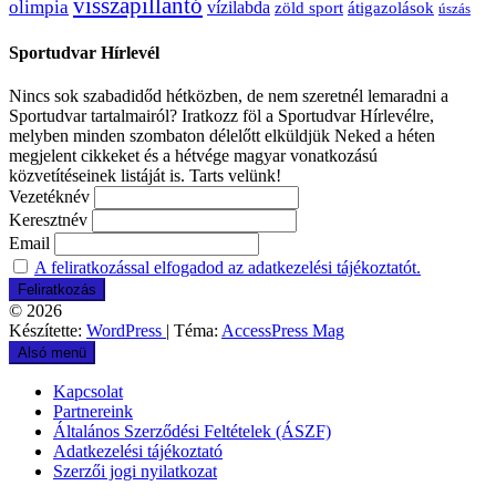
visszapillantó
olimpia
vízilabda
átigazolások
zöld sport
úszás
Sportudvar Hírlevél
Nincs sok szabadidőd hétközben, de nem szeretnél lemaradni a
Sportudvar tartalmairól? Iratkozz föl a Sportudvar Hírlevélre,
melyben minden szombaton délelőtt elküldjük Neked a héten
megjelent cikkeket és a hétvége magyar vonatkozású
közvetítéseinek listáját is. Tarts velünk!
Vezetéknév
Keresztnév
Email
A feliratkozással elfogadod az adatkezelési tájékoztatót.
© 2026
Készítette:
WordPress
| Téma:
AccessPress Mag
Alsó menü
Kapcsolat
Partnereink
Általános Szerződési Feltételek (ÁSZF)
Adatkezelési tájékoztató
Szerzői jogi nyilatkozat