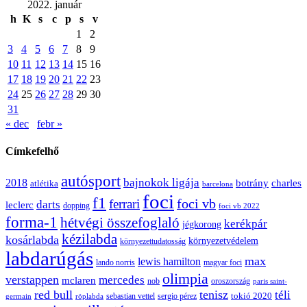
2022. január
h
K
s
c
p
s
v
1
2
3
4
5
6
7
8
9
10
11
12
13
14
15
16
17
18
19
20
21
22
23
24
25
26
27
28
29
30
31
« dec
febr »
Címkefelhő
autósport
bajnokok ligája
2018
botrány
charles
atlétika
barcelona
foci
f1
ferrari
foci vb
darts
leclerc
dopping
foci vb 2022
forma-1
hétvégi összefoglaló
kerékpár
jégkorong
kézilabda
kosárlabda
környezetvédelem
környezettudatosság
labdarúgás
max
lewis hamilton
lando norris
magyar foci
olimpia
verstappen
mercedes
mclaren
oroszország
nob
paris saint-
red bull
tenisz
téli
sergio pérez
tokió 2020
röplabda
sebastian vettel
germain