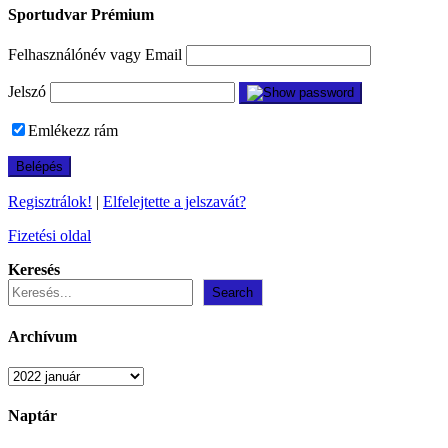
Sportudvar Prémium
Felhasználónév vagy Email
Jelszó
Emlékezz rám
Regisztrálok!
|
Elfelejtette a jelszavát?
Fizetési oldal
Keresés
Search
Archívum
Archívum
Naptár