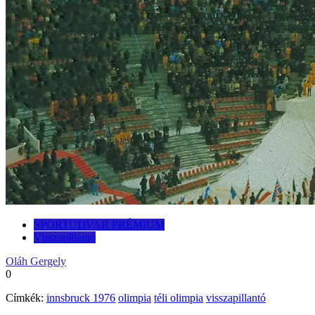
SPORTUDVAR PRÉMIUM
Visszapillantó
Oláh Gergely
0
Címkék:
innsbruck 1976
olimpia
téli olimpia
visszapillantó