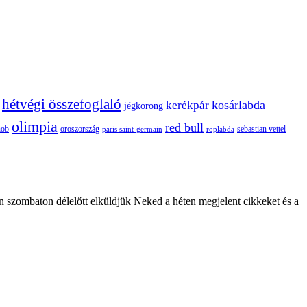
hétvégi összefoglaló
kosárlabda
kerékpár
jégkorong
olimpia
red bull
oroszország
nob
röplabda
sebastian vettel
paris saint-germain
n szombaton délelőtt elküldjük Neked a héten megjelent cikkeket és a