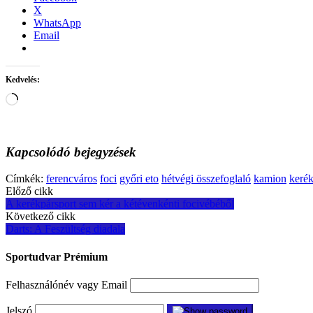
X
WhatsApp
Email
Kedvelés:
Loading…
Kapcsolódó bejegyzések
Címkék:
ferencváros
foci
győri eto
hétvégi összefoglaló
kamion
keré
Post
Előző cikk
A kerékpársport sem kér a kétévenkénti focivébéből
navigation
Következő cikk
Darts: A Feszültség diadala
Sportudvar Prémium
Felhasználónév vagy Email
Jelszó