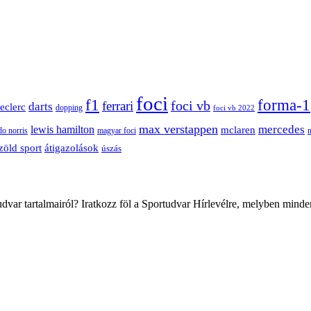
foci
f1
forma-1
ferrari
foci vb
darts
leclerc
dopping
foci vb 2022
max verstappen
mercedes
lewis hamilton
mclaren
do norris
magyar foci
átigazolások
zöld sport
úszás
var tartalmairól? Iratkozz föl a Sportudvar Hírlevélre, melyben minde