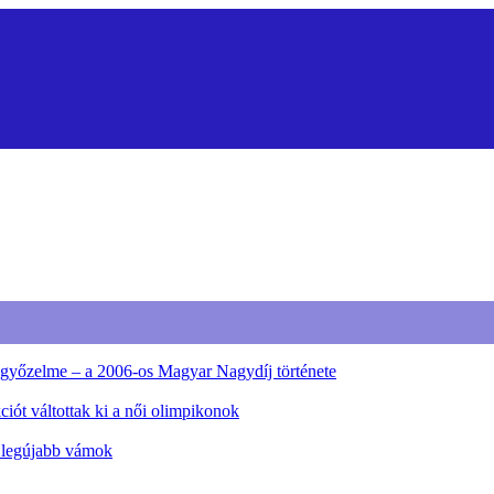
ő győzelme – a 2006-os Magyar Nagydíj története
iót váltottak ki a női olimpikonok
a legújabb vámok