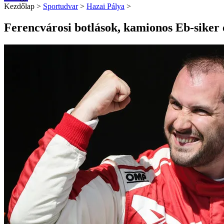
Kezdőlap
>
Sportudvar
>
Hazai Pálya
>
Ferencvárosi botlások, kamionos Eb-siker é