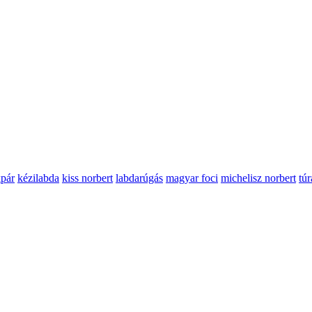
kpár
kézilabda
kiss norbert
labdarúgás
magyar foci
michelisz norbert
tú