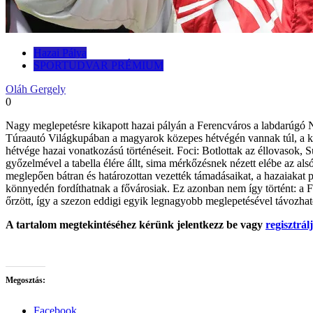
Hazai Pálya
SPORTUDVAR PRÉMIUM
Oláh Gergely
0
Nagy meglepetésre kikapott hazai pályán a Ferencváros a labdarúgó N
Túraautó Világkupában a magyarok közepes hétvégén vannak túl, a k
hétvége hazai vonatkozású történéseit. Foci: Botlottak az éllovasok,
győzelmével a tabella élére állt, sima mérkőzésnek nézett elébe az a
meglepően bátran és határozottan vezették támadásaikat, a hazaiakat p
könnyedén fordíthatnak a fővárosiak. Ez azonban nem így történt: a Fe
őrzött, így a szezon eddigi egyik legnagyobb meglepetésével távozha
A tartalom megtekintéséhez kérünk jelentkezz be vagy
regisztrá
Megosztás:
Facebook