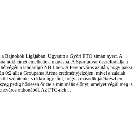
át a Bajnokok Ligájában. Ugyanitt a Győri ETO simán nyert. A
ajnoki címét emelhette a magasba. A Sportudvar összefoglalja a
tt hétvégén a labdarúgó NB I-ben. A Ferencváros azután, hogy paksi
tán 0:2 állt a Groupama Aréna eredményjelzőjén, mivel a zalaiak
rült szépítenie, s ekkor úgy tűnt, hogy a második játékrészben
szeg pedig hősiesen őrizte a minimális előnyt, amelyet végül meg is
 Ferencváros otthonából. Az FTC-nek…