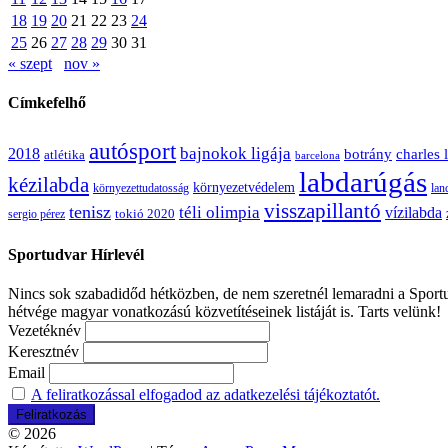
18
19
20
21
22
23
24
25
26
27
28
29
30
31
« szept
nov »
Címkefelhő
autósport
bajnokok ligája
2018
botrány
charles 
atlétika
barcelona
labdarúgás
kézilabda
környezetvédelem
környezettudatosság
lan
visszapillantó
tenisz
téli olimpia
vízilabda
sergio pérez
tokió 2020
Sportudvar Hírlevél
Nincs sok szabadidőd hétközben, de nem szeretnél lemaradni a Sportud
hétvége magyar vonatkozású közvetítéseinek listáját is. Tarts velünk!
Vezetéknév
Keresztnév
Email
A feliratkozással elfogadod az adatkezelési tájékoztatót.
© 2026