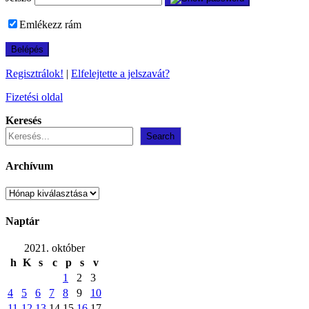
Emlékezz rám
Regisztrálok!
|
Elfelejtette a jelszavát?
Fizetési oldal
Keresés
Search
Archívum
Archívum
Naptár
2021. október
h
K
s
c
p
s
v
1
2
3
4
5
6
7
8
9
10
11
12
13
14
15
16
17