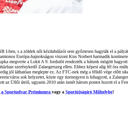
B I-ben, s a zöldek női kézilabdázói sem győztesen hagyták el a pály
amionos Európa-bajnokságon viszont Kiss Norbert harmadik kontinensb
 Supka megverte a Lokit A 9. fordulót rendezték a hátunk mögött hagyo
lsóházban szerénykedő Zalaegerszeg ellen. Ehhez képest alig fél óra múl
edig jól láthatóan meglepte ez. Az FTC-nek még a félidő vége előtt sike
rencváros sok helyzetet, közte egy tizenegyest is kihagyott, a Zalaeger
tott az Üllői útról, ugyanis 2010 után ismét három pontot hozott el a
lj a Sportudvar Prémiumra
vagy a
Sportújságíró Műhelybe
!