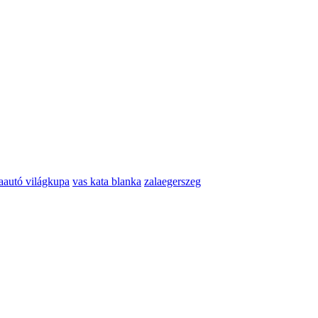
raautó világkupa
vas kata blanka
zalaegerszeg