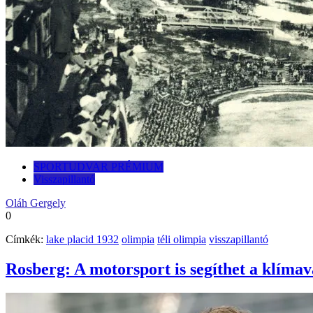
SPORTUDVAR PRÉMIUM
Visszapillantó
Oláh Gergely
0
Címkék:
lake placid 1932
olimpia
téli olimpia
visszapillantó
Rosberg: A motorsport is segíthet a klíma