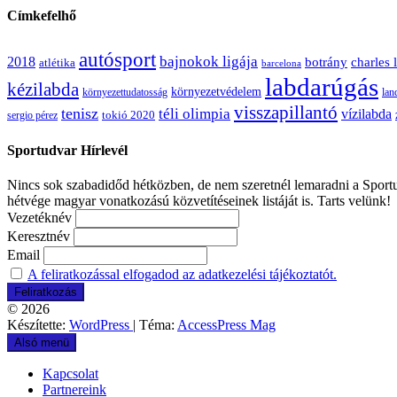
Címkefelhő
autósport
bajnokok ligája
2018
botrány
charles 
atlétika
barcelona
labdarúgás
kézilabda
környezetvédelem
környezettudatosság
lan
visszapillantó
tenisz
téli olimpia
vízilabda
sergio pérez
tokió 2020
Sportudvar Hírlevél
Nincs sok szabadidőd hétközben, de nem szeretnél lemaradni a Sportud
hétvége magyar vonatkozású közvetítéseinek listáját is. Tarts velünk!
Vezetéknév
Keresztnév
Email
A feliratkozással elfogadod az adatkezelési tájékoztatót.
© 2026
Készítette:
WordPress
| Téma:
AccessPress Mag
Alsó menü
Kapcsolat
Partnereink