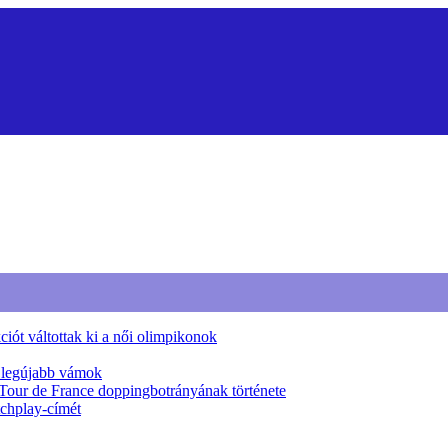
iót váltottak ki a női olimpikonok
a legújabb vámok
 Tour de France doppingbotrányának története
tchplay-címét