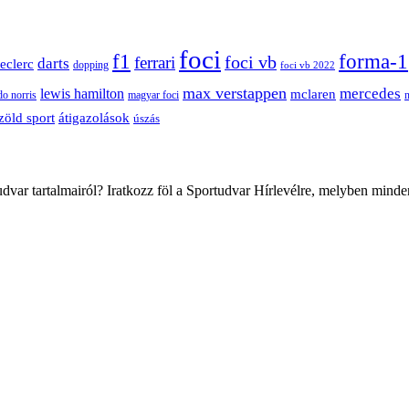
foci
f1
forma-1
ferrari
foci vb
darts
leclerc
dopping
foci vb 2022
max verstappen
mercedes
lewis hamilton
mclaren
do norris
magyar foci
átigazolások
zöld sport
úszás
var tartalmairól? Iratkozz föl a Sportudvar Hírlevélre, melyben minde