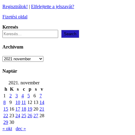
Regisztrálok!
|
Elfelejtette a jelszavát?
Fizetési oldal
Keresés
Search
Archívum
Archívum
Naptár
2021. november
h
K
s
c
p
s
v
1
2
3
4
5
6
7
8
9
10
11
12
13
14
15
16
17
18
19
20
21
22
23
24
25
26
27
28
29
30
« okt
dec »