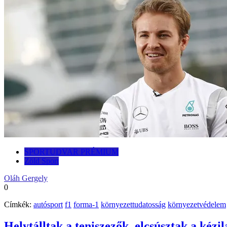
SPORTUDVAR PRÉMIUM
Zöld Sport
Oláh Gergely
0
Címkék:
autósport
f1
forma-1
környezettudatosság
környezetvédelem
Helytálltak a teniszezők, elcsúsztak a kézi