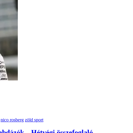
nico rosberg
zöld sport
labdázók – Hétvégi összefoglaló