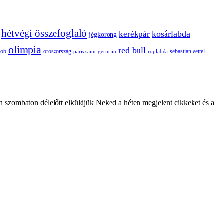
hétvégi összefoglaló
kosárlabda
kerékpár
jégkorong
olimpia
red bull
oroszország
nob
röplabda
sebastian vettel
paris saint-germain
n szombaton délelőtt elküldjük Neked a héten megjelent cikkeket és a