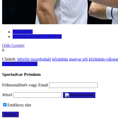
Hazai Pálya
SPORTUDVAR PRÉMIUM
Oláh Gergely
0
Címkék:
hétvégi összefoglaló
kézilabda
magyar női kézilabda-válogat
Bejegyzés
Régebbi bejegyzések
navigáció
Sportudvar Prémium
Felhasználónév vagy Email
Jelszó
Emlékezz rám