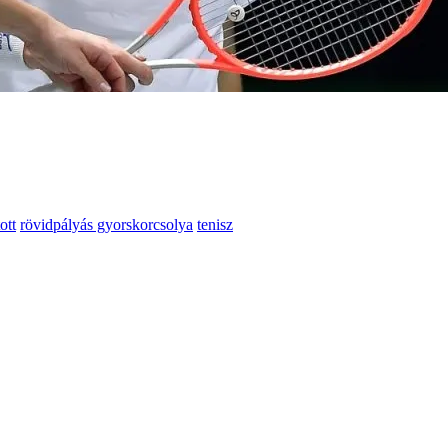
ott
rövidpályás gyorskorcsolya
tenisz