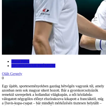
Hazai Pálya
SPORTUDVAR PRÉMIUM
Oláh Gergely
0
Egy újabb, sporteseményekben gazdag hétvégén vagyunk túl, amely
azonban nem sok magyar sikert hozott. Bár a gyorskorcsolyázók
remekül szerepeltek a hollandiai világkupán, a női kézilabda-
válogatott négygólos előnyt elszórakozva kikapott a franciáktól, míg
a Davis-kupa-csapat – bár mindkét mérkőzésén tisztesen helytállt –