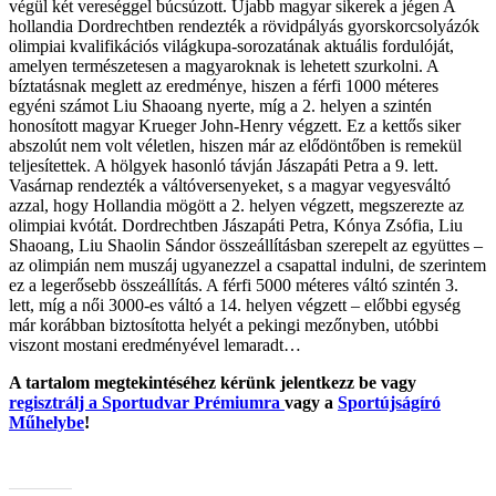
végül két vereséggel búcsúzott. Újabb magyar sikerek a jégen A
hollandia Dordrechtben rendezték a rövidpályás gyorskorcsolyázók
olimpiai kvalifikációs világkupa-sorozatának aktuális fordulóját,
amelyen természetesen a magyaroknak is lehetett szurkolni. A
bíztatásnak meglett az eredménye, hiszen a férfi 1000 méteres
egyéni számot Liu Shaoang nyerte, míg a 2. helyen a szintén
honosított magyar Krueger John-Henry végzett. Ez a kettős siker
abszolút nem volt véletlen, hiszen már az elődöntőben is remekül
teljesítettek. A hölgyek hasonló távján Jászapáti Petra a 9. lett.
Vasárnap rendezték a váltóversenyeket, s a magyar vegyesváltó
azzal, hogy Hollandia mögött a 2. helyen végzett, megszerezte az
olimpiai kvótát. Dordrechtben Jászapáti Petra, Kónya Zsófia, Liu
Shaoang, Liu Shaolin Sándor összeállításban szerepelt az együttes –
az olimpián nem muszáj ugyanezzel a csapattal indulni, de szerintem
ez a legerősebb összeállítás. A férfi 5000 méteres váltó szintén 3.
lett, míg a női 3000-es váltó a 14. helyen végzett – előbbi egység
már korábban biztosította helyét a pekingi mezőnyben, utóbbi
viszont mostani eredményével lemaradt…
A tartalom megtekintéséhez kérünk jelentkezz be vagy
regisztrálj a Sportudvar Prémiumra
vagy a
Sportújságíró
Műhelybe
!