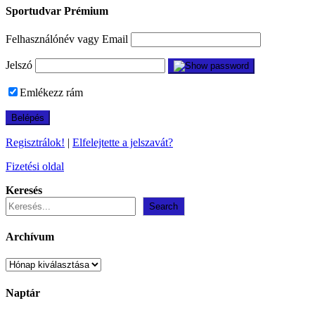
Sportudvar Prémium
Felhasználónév vagy Email
Jelszó
Emlékezz rám
Regisztrálok!
|
Elfelejtette a jelszavát?
Fizetési oldal
Keresés
Search
Archívum
Archívum
Naptár