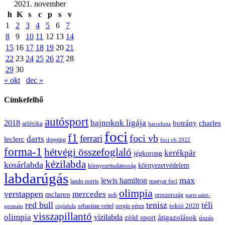
2021. november
h
K
s
c
p
s
v
1
2
3
4
5
6
7
8
9
10
11
12
13
14
15
16
17
18
19
20
21
22
23
24
25
26
27
28
29
30
« okt
dec »
Címkefelhő
autósport
bajnokok ligája
2018
botrány
charles
atlétika
barcelona
foci
f1
ferrari
foci vb
darts
leclerc
dopping
foci vb 2022
forma-1
hétvégi összefoglaló
kerékpár
jégkorong
kézilabda
kosárlabda
környezetvédelem
környezettudatosság
labdarúgás
max
lewis hamilton
lando norris
magyar foci
olimpia
verstappen
mercedes
mclaren
oroszország
nob
paris saint-
red bull
tenisz
téli
sergio pérez
tokió 2020
röplabda
sebastian vettel
germain
visszapillantó
olimpia
vízilabda
átigazolások
zöld sport
úszás