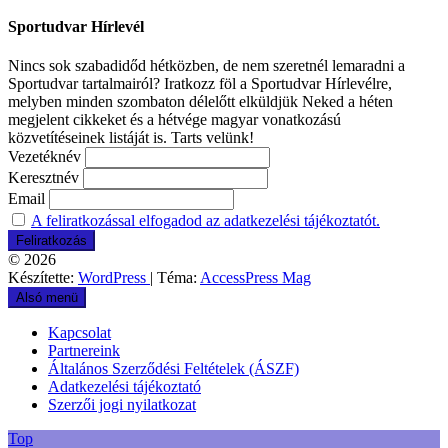
Sportudvar Hírlevél
Nincs sok szabadidőd hétközben, de nem szeretnél lemaradni a
Sportudvar tartalmairól? Iratkozz föl a Sportudvar Hírlevélre,
melyben minden szombaton délelőtt elküldjük Neked a héten
megjelent cikkeket és a hétvége magyar vonatkozású
közvetítéseinek listáját is. Tarts velünk!
Vezetéknév
Keresztnév
Email
A feliratkozással elfogadod az adatkezelési tájékoztatót.
© 2026
Készítette:
WordPress
| Téma:
AccessPress Mag
Alsó menü
Kapcsolat
Partnereink
Általános Szerződési Feltételek (ÁSZF)
Adatkezelési tájékoztató
Szerzői jogi nyilatkozat
Top