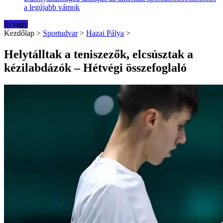
a legújabb vámok
Itt vagy
Kezdőlap
>
Sportudvar
>
Hazai Pálya
>
Helytálltak a teniszezők, elcsúsztak a
kézilabdázók – Hétvégi összefoglaló