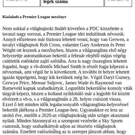
legek száma
Kialakult a Premier League mezőnye
Nem sokkal a világbajnoki finálét követően a PDC közzétette a
tavaszi nagy sorozat, a Premier League idei indulóinak névsorát.
Annyit előzetesen már biztosra lehetett venni, hogy van Gerwen, a
tavalyi világbajnok Rob Cross, valamint Gary Anderson és Peter
Wright ott lesznek a mezőnyben, hiszen a világranglista első négy
helyezettje automatikusan bekerül a február elejétől május végéig
csütörtök esténként zajló szériába. Arra is nagy összegben lehetett
fogadni, hogy a vb-döntős Michael Smith is részét fogja képezni a
névsornak, ami végül be is következett. A további öt helyre lehetett
igazán tippelgetni, hogy kik kerülnek még be. Végül Daryl Gurney,
Gerwyn Price, Mensur Suljovic, James Wade és Raymond van
Barneveld kaptak szabadkártyát. Legutóbbi bekerülése komoly viták
tárgyát képezi, hiszen a holland nyíldobáló már a legjobb 64 között
elvérzett a vb-n, s a világranglistán a 28. helyre csúszott vissza.
Ezzel ő lett minden idők legalacsonyabb világranglista-helyezéssel
bekerült játékosa a Premier League-ben. Ugyanakkor ez lesz az
utolsó éve, mielőtt a 2020-as világbajnokság után szögre akasztaná
nyilait. Minden bizonnyal ez a szempont vezérelte a Sky Sports
csatornát, hogy szabadkártyát adjon az ötszörös világbajnok
számára. Emellett valószínűleg az is szerepet játszott abban, hogy