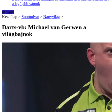
a legújabb vámok
Itt vagy
Kezdőlap
>
Sportudvar
>
Nagyvilág
>
Darts-vb: Michael van Gerwen a
világbajnok