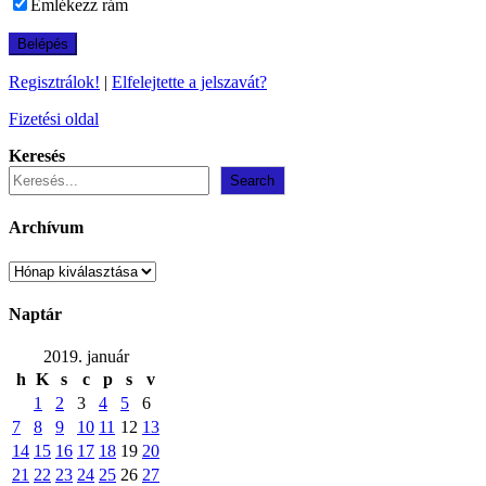
Emlékezz rám
Regisztrálok!
|
Elfelejtette a jelszavát?
Fizetési oldal
Keresés
Search
Archívum
Archívum
Naptár
2019. január
h
K
s
c
p
s
v
1
2
3
4
5
6
7
8
9
10
11
12
13
14
15
16
17
18
19
20
21
22
23
24
25
26
27