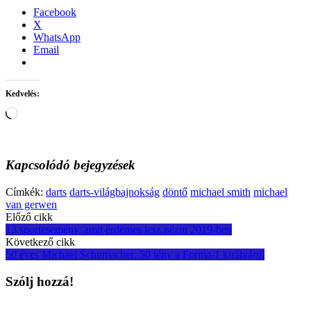
Facebook
X
WhatsApp
Email
Kedvelés:
Loading…
Kapcsolódó bejegyzések
Címkék:
darts
darts-világbajnokság
döntő
michael smith
michael
van gerwen
Post
Előző cikk
13 sportesemény, amit érdemes lesz nézni 2019-ben
navigation
Következő cikk
50 éves Michael Schumacher: 50 tény a Forma-1 királyáról
Szólj hozzá!