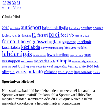
28
29
30
31
« dec
febr »
Címkefelhő
autósport
bajnokok ligája
2018
botrány
charles
atlétika
barcelona
foci
f1
ferrari
foci vb
darts
leclerc
dopping
foci vb 2022
forma-1
hétvégi összefoglaló
kerékpár
jégkorong
kézilabda
kosárlabda
környezetvédelem
környezettudatosság
labdarúgás
max
lewis hamilton
lando norris
magyar foci
olimpia
verstappen
mercedes
mclaren
oroszország
nob
paris saint-
red bull
tenisz
téli
sergio pérez
tokió 2020
röplabda
sebastian vettel
germain
visszapillantó
olimpia
vízilabda
átigazolások
zöld sport
úszás
Sportudvar Hírlevél
Nincs sok szabadidőd hétközben, de nem szeretnél lemaradni a
Sportudvar tartalmairól? Iratkozz föl a Sportudvar Hírlevélre,
melyben minden szombaton délelőtt elküldjük Neked a héten
megjelent cikkeket és a hétvége magyar vonatkozású