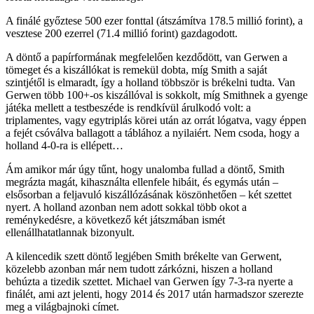
A finálé győztese 500 ezer fonttal (átszámítva 178.5 millió forint), a
vesztese 200 ezerrel (71.4 millió forint) gazdagodott.
A döntő a papírformának megfelelően kezdődött, van Gerwen a
tömeget és a kiszállókat is remekül dobta, míg Smith a saját
szintjétől is elmaradt, így a holland többször is brékelni tudta. Van
Gerwen több 100+-os kiszállóval is sokkolt, míg Smithnek a gyenge
játéka mellett a testbeszéde is rendkívül árulkodó volt: a
triplamentes, vagy egytriplás körei után az orrát lógatva, vagy éppen
a fejét csóválva ballagott a táblához a nyilaiért. Nem csoda, hogy a
holland 4-0-ra is ellépett…
Ám amikor már úgy tűnt, hogy unalomba fullad a döntő, Smith
megrázta magát, kihasználta ellenfele hibáit, és egymás után –
elsősorban a feljavuló kiszállózásának köszönhetően – két szettet
nyert. A holland azonban nem adott sokkal több okot a
reménykedésre, a következő két játszmában ismét
ellenállhatatlannak bizonyult.
A kilencedik szett döntő legjében Smith brékelte van Gerwent,
közelebb azonban már nem tudott zárkózni, hiszen a holland
behúzta a tizedik szettet.
Michael van Gerwen így 7-3-ra nyerte a
finálét, ami azt jelenti, hogy 2014 és 2017 után harmadszor szerezte
meg a világbajnoki címet.