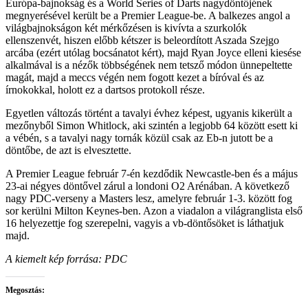
Európa-bajnokság és a World Series of Darts nagydöntőjének
megnyerésével került be a Premier League-be. A balkezes angol a
világbajnokságon két mérkőzésen is kivívta a szurkolók
ellenszenvét, hiszen előbb kétszer is beleordított Aszada Szejgo
arcába (ezért utólag bocsánatot kért), majd Ryan Joyce elleni kiesése
alkalmával is a nézők többségének nem tetsző módon ünnepeltette
magát, majd a meccs végén nem fogott kezet a bíróval és az
írnokokkal, holott ez a dartsos protokoll része.
Egyetlen változás történt a tavalyi évhez képest, ugyanis kikerült a
mezőnyből Simon Whitlock, aki szintén a legjobb 64 között esett ki
a vébén, s a tavalyi nagy tornák közül csak az Eb-n jutott be a
döntőbe, de azt is elvesztette.
A Premier League február 7-én kezdődik Newcastle-ben és a május
23-ai négyes döntővel zárul a londoni O2 Arénában. A következő
nagy PDC-verseny a Masters lesz, amelyre február 1-3. között fog
sor kerülni Milton Keynes-ben. Azon a viadalon a világranglista első
16 helyezettje fog szerepelni, vagyis a vb-döntősöket is láthatjuk
majd.
A kiemelt kép forrása: PDC
Megosztás: