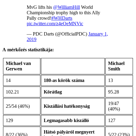
MvG lifts his
@WilliamHill
World
Championship trophy high to this Ally
Pally crowd!
#WHDarts
pic.twitter.com/z4eOeMNVic
— PDC Darts (@OfficialPDC)
January 1,
2019
A mérkőzés statisztikája:
Michael van
Michael
Gerwen
Smith
14
180-as körök száma
13
102.21
Körátlag
95.28
19/47
25/54 (46%)
Kiszállási hatékonyság
(40%)
129
Legmagasabb kiszálló
127
Hátsó pályáról megnyert
8/22 (36%)
5/22 (23%)