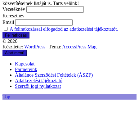
közvetítéseinek listáját is. Tarts velünk!
Vezetéknév
Keresztnév
Email
A feliratkozással elfogadod az adatkezelési tájékoztatót.
© 2026
Készítette:
WordPress
| Téma:
AccessPress Mag
Alsó menü
Kapcsolat
Partnereink
Általános Szerződési Feltételek (ÁSZF)
Adatkezelési tájékoztató
Szerzői jogi nyilatkozat
Top