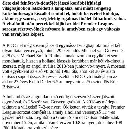
élete első felnőtt-vb-döntőjét játszó korábbi ifjúsági
világbajnokon látszódott a lámpaláz, ami miatt rengeteg
kulcsfontosságú kiszállót rontott el, holott ha ezeket kidobja,
akkor egy szoros, a végletekig izgalmas finálét láthattunk volna.
A vb-döntő után percekkel kijött az idei Premier League-
sorozat résztvevőinek névsora is, amelyben csak egy változás
van tavalyhoz képest.
A PDC-nél még sosem játszott egymással világbajnoki finálét két
olyan fiatal versenyző, mint a 29 esztendős Michael van Gerwen és
a 28 éves Michael Smith. Rutintalannak azonban egyiküket sem
mondhattuk, hiszen a holland klasszis korábban már két vb-címet is
szerzett, míg az angol riválisa 2013-ban junior-vb-t nyert. A mostani
volt egyébként az első vb-döntő 1983 óta, ahol két 30 év alatti
dartsos csapott össze. 36 évvel ezelőtt a BDO-vb fináléjában az
akkor 23 éves Keith Deller 6-5-re megverte a 25 esztendős Eric
Bristow-t.
A holland és az angol dartsozó eddig összesen 31-szer játszott
egymással, és 25-ször van Gerwen győzött. A 2018-as mérleget
tekintve a világelső 7–2-re nyert. Ők ketten vívták a tavalyi Premier
League-sorozat döntőjét is, amely a holland versenyző 11:4-es
győzelmét hozta. Legutóbb a Grand Slam of Dartson találkoztak
november 15-én, amikor Van Gerwen 10:8-ra nyert, de ehhez 108
fölötti körátlagra volt szüksége.