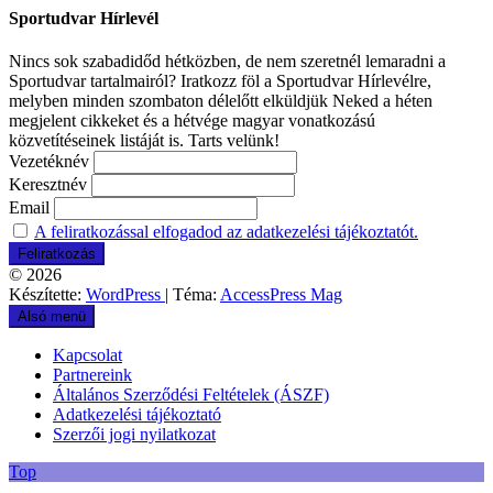
Sportudvar Hírlevél
Nincs sok szabadidőd hétközben, de nem szeretnél lemaradni a
Sportudvar tartalmairól? Iratkozz föl a Sportudvar Hírlevélre,
melyben minden szombaton délelőtt elküldjük Neked a héten
megjelent cikkeket és a hétvége magyar vonatkozású
közvetítéseinek listáját is. Tarts velünk!
Vezetéknév
Keresztnév
Email
A feliratkozással elfogadod az adatkezelési tájékoztatót.
© 2026
Készítette:
WordPress
| Téma:
AccessPress Mag
Alsó menü
Kapcsolat
Partnereink
Általános Szerződési Feltételek (ÁSZF)
Adatkezelési tájékoztató
Szerzői jogi nyilatkozat
Top