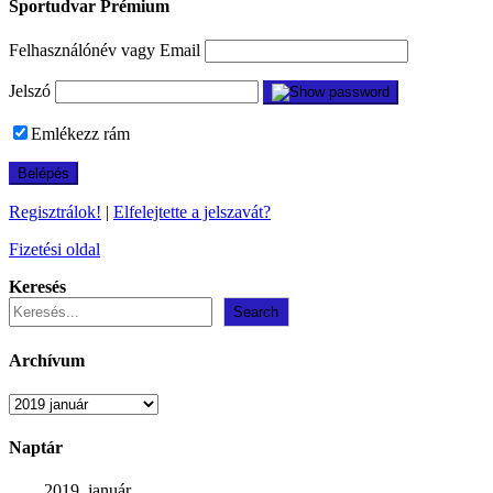
Sportudvar Prémium
Felhasználónév vagy Email
Jelszó
Emlékezz rám
Regisztrálok!
|
Elfelejtette a jelszavát?
Fizetési oldal
Keresés
Search
Archívum
Archívum
Naptár
2019. január