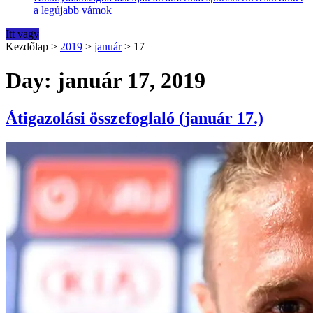
a legújabb vámok
Itt vagy
Kezdőlap
>
2019
>
január
>
17
Day: január 17, 2019
Átigazolási összefoglaló (január 17.)