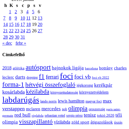
h
K
s
c
p
s
v
1
2
3
4
5
6
7
8
9
10
11
12
13
14
15
16
17
18
19
20
21
22
23
24
25
26
27
28
29
30
31
« dec
febr »
Címkefelhő
autósport
bajnokok ligája
2018
botrány
charles
atlétika
barcelona
foci
f1
ferrari
foci vb
darts
leclerc
dopping
foci vb 2022
forma-1
hétvégi összefoglaló
kerékpár
jégkorong
kézilabda
kosárlabda
környezetvédelem
környezettudatosság
labdarúgás
max
lewis hamilton
lando norris
magyar foci
olimpia
verstappen
mercedes
mclaren
oroszország
nob
paris saint-
red bull
tenisz
téli
sergio pérez
tokió 2020
röplabda
sebastian vettel
germain
visszapillantó
olimpia
vízilabda
átigazolások
zöld sport
úszás