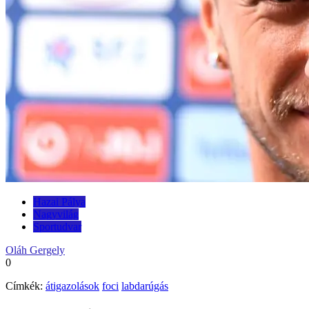
Hazai Pálya
Nagyvilág
Sportudvar
Oláh Gergely
0
Címkék:
átigazolások
foci
labdarúgás