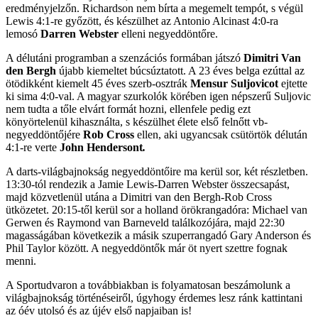
eredményjelzőn. Richardson nem bírta a megemelt tempót, s végül
Lewis 4:1-re győzött, és készülhet az Antonio Alcinast 4:0-ra
lemosó
Darren Webster
elleni negyeddöntőre.
A délutáni programban a szenzációs formában játszó
Dimitri Van
den Bergh
újabb kiemeltet búcsúztatott. A 23 éves belga ezúttal az
ötödikként kiemelt 45 éves szerb-osztrák
Mensur Suljovicot
ejtette
ki sima 4:0-val. A magyar szurkolók körében igen népszerű Suljovic
nem tudta a tőle elvárt formát hozni, ellenfele pedig ezt
könyörtelenül kihasználta, s készülhet élete első felnőtt vb-
negyeddöntőjére
Rob Cross
ellen, aki ugyancsak csütörtök délután
4:1-re verte
John Hendersont
.
A darts-világbajnokság negyeddöntőire ma kerül sor, két részletben.
13:30-tól rendezik a Jamie Lewis-Darren Webster összecsapást,
majd közvetlenül utána a Dimitri van den Bergh-Rob Cross
ütközetet. 20:15-től kerül sor a holland örökrangadóra: Michael van
Gerwen és Raymond van Barneveld találkozójára, majd 22:30
magasságában következik a másik szuperrangadó Gary Anderson és
Phil Taylor között. A negyeddöntők már öt nyert szettre fognak
menni.
A Sportudvaron a továbbiakban is folyamatosan beszámolunk a
világbajnokság történéseiről, úgyhogy érdemes lesz ránk kattintani
az óév utolsó és az újév első napjaiban is!