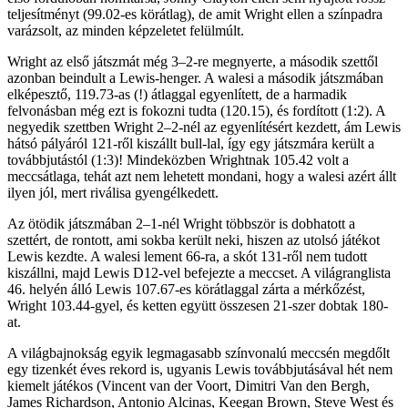
teljesítményt (99.02-es körátlag), de amit Wright ellen a színpadra
varázsolt, az minden képzeletet felülmúlt.
Wright az első játszmát még 3–2-re megnyerte, a második szettől
azonban beindult a Lewis-henger. A walesi a második játszmában
elképesztő, 119.73-as (!) átlaggal egyenlített, de a harmadik
felvonásban még ezt is fokozni tudta (120.15), és fordított (1:2). A
negyedik szettben Wright 2–2-nél az egyenlítésért kezdett, ám Lewis
hátsó pályáról 121-ről kiszállt bull-lal, így egy játszmára került a
továbbjutástól (1:3)! Mindeközben Wrightnak 105.42 volt a
meccsátlaga, tehát azt nem lehetett mondani, hogy a walesi azért állt
ilyen jól, mert riválisa gyengélkedett.
Az ötödik játszmában 2–1-nél Wright többször is dobhatott a
szettért, de rontott, ami sokba került neki, hiszen az utolsó játékot
Lewis kezdte. A walesi lement 66-ra, a skót 131-ről nem tudott
kiszállni, majd Lewis D12-vel befejezte a meccset. A világranglista
46. helyén álló Lewis 107.67-es körátlaggal zárta a mérkőzést,
Wright 103.44-gyel, és ketten együtt összesen 21-szer dobtak 180-
at.
A világbajnokság egyik legmagasabb színvonalú meccsén megdőlt
egy tizenkét éves rekord is, ugyanis Lewis továbbjutásával hét nem
kiemelt játékos (Vincent van der Voort, Dimitri Van den Bergh,
James Richardson, Antonio Alcinas, Keegan Brown, Steve West és