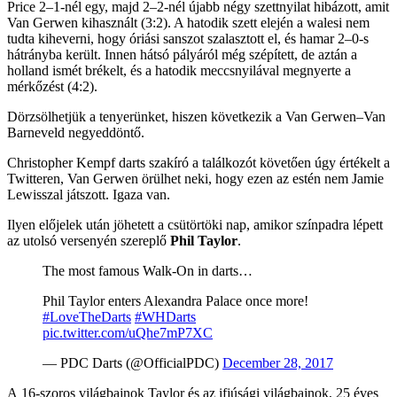
Price 2–1-nél egy, majd 2–2-nél újabb négy szettnyilat hibázott, amit
Van Gerwen kihasznált (3:2). A hatodik szett elején a walesi nem
tudta kiheverni, hogy óriási sanszot szalasztott el, és hamar 2–0-s
hátrányba került. Innen hátsó pályáról még szépített, de aztán a
holland ismét brékelt, és a hatodik meccsnyilával megnyerte a
mérkőzést (4:2).
Dörzsölhetjük a tenyerünket, hiszen következik a Van Gerwen–Van
Barneveld negyeddöntő.
Christopher Kempf darts szakíró a találkozót követően úgy értékelt a
Twitteren, Van Gerwen örülhet neki, hogy ezen az estén nem Jamie
Lewisszal játszott. Igaza van.
Ilyen előjelek után jöhetett a csütörtöki nap, amikor színpadra lépett
az utolsó versenyén szereplő
Phil Taylor
.
The most famous Walk-On in darts…
Phil Taylor enters Alexandra Palace once more!
#LoveTheDarts
#WHDarts
pic.twitter.com/uQhe7mP7XC
— PDC Darts (@OfficialPDC)
December 28, 2017
A 16-szoros világbajnok Taylor és az ifjúsági világbajnok, 25 éves