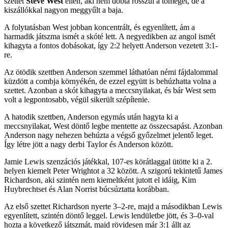
szettet
Steve West
ellen, aki nem dobta rosszul a tömeget, de a
kiszállókkal nagyon meggyűlt a baja.
A folytatásban West jobban koncentrált, és egyenlített, ám a
harmadik játszma ismét a skóté lett. A negyedikben az angol ismét
kihagyta a fontos dobásokat, így 2:2 helyett Anderson vezetett 3:1-
re.
Az ötödik szettben Anderson szemmel láthatóan némi fájdalommal
küzdött a combja környékén, de ezzel együtt is behúzhatta volna a
szettet. Azonban a skót kihagyta a meccsnyilakat, és bár West sem
volt a legpontosabb, végül sikerült szépítenie.
A hatodik szettben, Anderson egymás után hagyta ki a
meccsnyilakat, West döntő legbe mentette az összecsapást. Azonban
Anderson nagy nehezen behúzta a végső győzelmet jelentő leget.
Így létre jött a nagy derbi Taylor és Anderson között.
Jamie Lewis szenzációs játékkal, 107-es körátlaggal ütötte ki a 2.
helyen kiemelt Peter Wrightot a 32 között. A szigorú tekintetű James
Richardson, aki szintén nem kiemeltként jutott el idáig, Kim
Huybrechtset és Alan Norrist búcsúztatta korábban.
Az első szettet Richardson nyerte 3–2-re, majd a másodikban Lewis
egyenlített, szintén döntő leggel. Lewis lendületbe jött, és 3–0-val
hozta a következő játszmát, majd rövidesen már 3:1 állt az