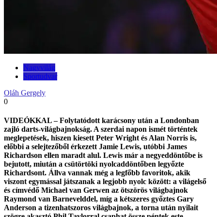
Nagyvilág
Sportudvar
Oláh Gergely
0
VIDEÓKKAL – Folytatódott karácsony után a Londonban
zajló darts-világbajnokság. A szerdai napon ismét történtek
meglepetések, hiszen kiesett Peter Wright és Alan Norris is,
előbbi a selejtezőből érkezett Jamie Lewis, utóbbi James
Richardson ellen maradt alul. Lewis már a negyeddöntőbe is
bejutott, miután a csütörtöki nyolcaddöntőben legyőzte
Richardsont. Állva vannak még a legfőbb favoritok, akik
viszont egymással játszanak a legjobb nyolc között: a világelső
és címvédő Michael van Gerwen az ötszörös világbajnok
Raymond van Barnevelddel, míg a kétszeres győztes Gary
Anderson a tizenhatszoros világbajnok, a torna után nyilait
szögre akasztó Phil Taylorral csaphat össze péntek este.