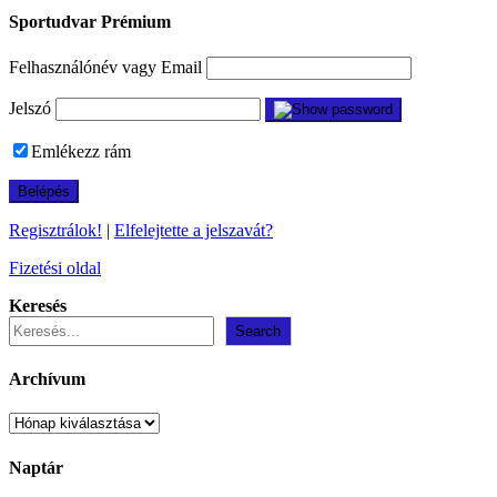
Sportudvar Prémium
Felhasználónév vagy Email
Jelszó
Emlékezz rám
Regisztrálok!
|
Elfelejtette a jelszavát?
Fizetési oldal
Keresés
Search
Archívum
Archívum
Naptár