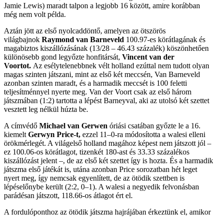
Jamie Lewis) maradt talpon a legjobb 16 között, amire korábban
még nem volt példa.
Aztán jött az első nyolcaddöntő, amelyen az ötszörös
világbajnok
Raymond van Barneveld
100.97-es körátlagának és
magabiztos kiszállózásának (13/28 – 46.43 százalék) köszönhetően
különösebb gond legyőzte honfitársát,
Vincent van der
Voortot.
Az esélytelenebbnek vélt holland ezúttal nem tudott olyan
magas szinten játszani, mint az első két meccsén, Van Barneveld
azonban szinten maradt, és a harmadik meccsét is 100 feletti
teljesítménnyel nyerte meg. Van der Voort csak az első három
játszmában (1:2) tartotta a lépést Barneyval, aki az utolsó két szettet
vesztett leg nélkül húzta be.
A címvédő
Michael van Gerwen
óriási csatában győzte le a 16.
kiemelt
Gerwyn Price-t,
ezzel 11–0-ra módosította a walesi elleni
örökmérlegét. A világelső holland magához képest nem játszott jól –
ez 100.06-os körátlagot, tizenkét 180-ast és 33.33 százalékos
kiszállózást jelent –, de az első két szettet így is hozta. És a harmadik
játszma első játékát is, utána azonban Price sorozatban hét leget
nyert meg, így nemcsak egyenlített, de az ötödik szettben is
lépéselőnybe került (2:2, 0–1). A walesi a negyedik felvonásban
parádésan játszott, 118.66-os átlagot ért el.
A fordulóponthoz az ötödik játszma hajrájában érkeztünk el, amikor