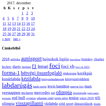
2017. december
h
K
s
c
p
s
v
1
2
3
4
5
6
7
8
9
10
11
12
13
14
15
16
17
18
19
20
21
22
23
24
25
26
27
28
29
30
31
« nov
jan »
Címkefelhő
autósport
bajnokok ligája
2018
botrány
charles
atlétika
barcelona
foci
f1
ferrari
foci vb
darts
leclerc
dopping
foci vb 2022
forma-1
hétvégi összefoglaló
kerékpár
jégkorong
kézilabda
kosárlabda
környezetvédelem
környezettudatosság
labdarúgás
max
lewis hamilton
lando norris
magyar foci
olimpia
verstappen
mercedes
mclaren
oroszország
nob
paris saint-
red bull
tenisz
téli
sergio pérez
tokió 2020
röplabda
sebastian vettel
germain
visszapillantó
olimpia
vízilabda
átigazolások
zöld sport
úszás