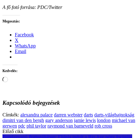
A fő fotó forrása: PDC/Twitter
Megosztás:
Facebook
X
WhatsApp
Email
Kedvelés:
Loading…
Kapcsolódó bejegyzések
Címkék:
alexandra palace
darren webster
darts
darts-világbajnokság
dimitri van den bergh
gary anderson
jamie lewis
london
michael van
gerwen
pdc
phil taylor
raymond van barneveld
rob cross
Post
Előző cikk
Bundagyanú Portugáliában: Eljárás indult a Rio Ave négy focistája