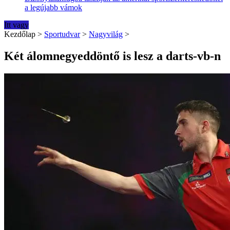
a legújabb vámok
Itt vagy
Kezdőlap
>
Sportudvar
>
Nagyvilág
>
Két álomnegyeddöntő is lesz a darts-vb-n