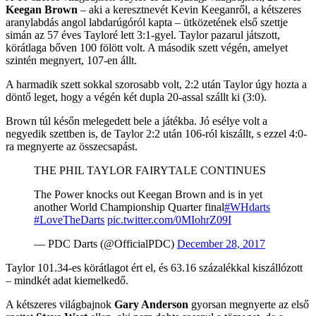
Keegan Brown
– aki a keresztnevét Kevin Keeganről, a kétszeres
aranylabdás angol labdarúgóról kapta – ütközetének első szettje
simán az 57 éves Tayloré lett 3:1-gyel. Taylor pazarul játszott,
körátlaga bőven 100 fölött volt. A második szett végén, amelyet
szintén megnyert, 107-en állt.
A harmadik szett sokkal szorosabb volt, 2:2 után Taylor úgy hozta a
döntő leget, hogy a végén két dupla 20-assal szállt ki (3:0).
Brown túl későn melegedett bele a játékba. Jó esélye volt a
negyedik szettben is, de Taylor 2:2 után 106-ról kiszállt, s ezzel 4:0-
ra megnyerte az összecsapást.
THE PHIL TAYLOR FAIRYTALE CONTINUES
The Power knocks out Keegan Brown and is in yet
another World Championship Quarter final
#WHdarts
#LoveTheDarts
pic.twitter.com/0MIohrZ09I
— PDC Darts (@OfficialPDC)
December 28, 2017
Taylor 101.34-es körátlagot ért el, és 63.16 százalékkal kiszállózott
– mindkét adat kiemelkedő.
A kétszeres világbajnok
Gary Anderson
gyorsan megnyerte az első