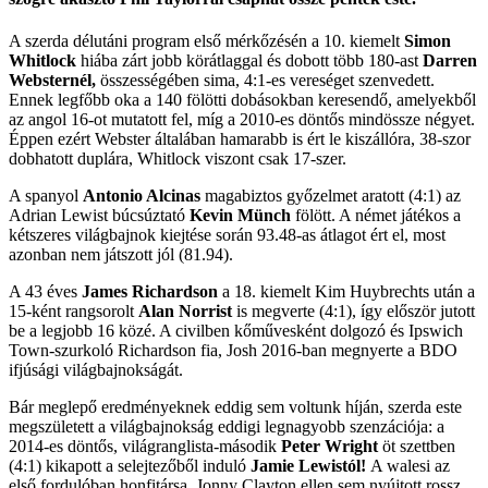
A szerda délutáni program első mérkőzésén a 10. kiemelt
Simon
Whitlock
hiába zárt jobb körátlaggal és dobott több 180-ast
Darren
Websternél,
összességében sima, 4:1-es vereséget szenvedett.
Ennek legfőbb oka a 140 fölötti dobásokban keresendő, amelyekből
az angol 16-ot mutatott fel, míg a 2010-es döntős mindössze négyet.
Éppen ezért Webster általában hamarabb is ért le kiszállóra, 38-szor
dobhatott duplára, Whitlock viszont csak 17-szer.
A spanyol
Antonio Alcinas
magabiztos győzelmet aratott (4:1) az
Adrian Lewist búcsúztató
Kevin Münch
fölött. A német játékos a
kétszeres világbajnok kiejtése során 93.48-as átlagot ért el, most
azonban nem játszott jól (81.94).
A 43 éves
James Richardson
a 18. kiemelt Kim Huybrechts után a
15-ként rangsorolt
Alan Norrist
is megverte (4:1), így először jutott
be a legjobb 16 közé. A civilben kőművesként dolgozó és Ipswich
Town-szurkoló Richardson fia, Josh 2016-ban megnyerte a BDO
ifjúsági világbajnokságát.
Bár meglepő eredményeknek eddig sem voltunk híján, szerda este
megszületett a világbajnokság eddigi legnagyobb szenzációja: a
2014-es döntős, világranglista-második
Peter Wright
öt szettben
(4:1) kikapott a selejtezőből induló
Jamie Lewistól!
A walesi az
első fordulóban honfitársa, Jonny Clayton ellen sem nyújtott rossz