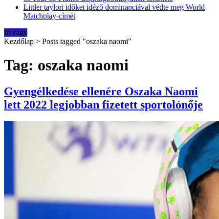
Littler taylori időket idéző dominanciával védte meg World
Matchplay-címét
Itt vagy
Kezdőlap
>
Posts tagged "oszaka naomi"
Tag: oszaka naomi
Gyengélkedése ellenére Oszaka Naomi
lett 2022 legjobban fizetett sportolónője