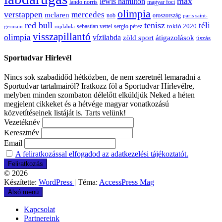
max
lewis hamilton
lando norris
magyar foci
olimpia
verstappen
mercedes
mclaren
oroszország
nob
paris saint-
red bull
tenisz
téli
sergio pérez
tokió 2020
röplabda
sebastian vettel
germain
visszapillantó
olimpia
vízilabda
átigazolások
zöld sport
úszás
Sportudvar Hírlevél
Nincs sok szabadidőd hétközben, de nem szeretnél lemaradni a
Sportudvar tartalmairól? Iratkozz föl a Sportudvar Hírlevélre,
melyben minden szombaton délelőtt elküldjük Neked a héten
megjelent cikkeket és a hétvége magyar vonatkozású
közvetítéseinek listáját is. Tarts velünk!
Vezetéknév
Keresztnév
Email
A feliratkozással elfogadod az adatkezelési tájékoztatót.
© 2026
Készítette:
WordPress
| Téma:
AccessPress Mag
Alsó menü
Kapcsolat
Partnereink