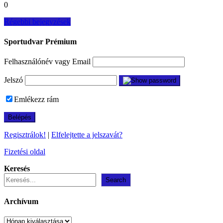
0
Bejegyzés
Régebbi bejegyzések
navigáció
Sportudvar Prémium
Felhasználónév vagy Email
Jelszó
Emlékezz rám
Regisztrálok!
|
Elfelejtette a jelszavát?
Fizetési oldal
Keresés
Search
Archívum
Archívum