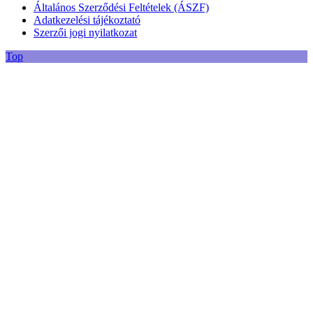
Általános Szerződési Feltételek (ÁSZF)
Adatkezelési tájékoztató
Szerzői jogi nyilatkozat
Top