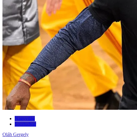
Nagyvilág
Sportudvar
Oláh Gergely