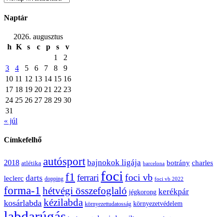
Naptár
2026. augusztus
h
K
s
c
p
s
v
1
2
3
4
5
6
7
8
9
10
11
12
13
14
15
16
17
18
19
20
21
22
23
24
25
26
27
28
29
30
31
« júl
Címkefelhő
autósport
bajnokok ligája
2018
botrány
charles
atlétika
barcelona
foci
f1
ferrari
foci vb
darts
leclerc
dopping
foci vb 2022
forma-1
hétvégi összefoglaló
kerékpár
jégkorong
kézilabda
kosárlabda
környezetvédelem
környezettudatosság
labdarúgás