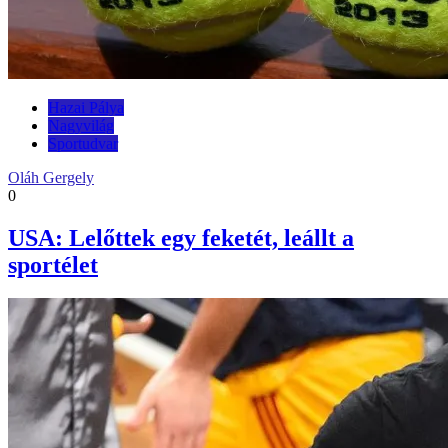
Hazai Pálya
Nagyvilág
Sportudvar
Oláh Gergely
0
USA: Lelőttek egy feketét, leállt a
sportélet