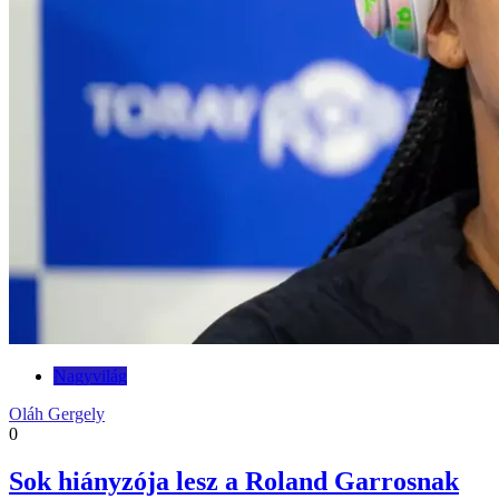
Nagyvilág
Oláh Gergely
0
Sok hiányzója lesz a Roland Garrosnak