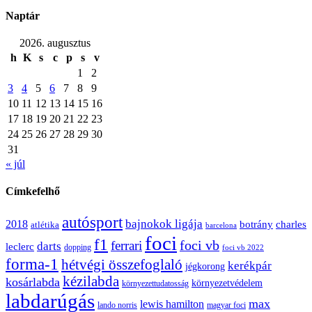
Naptár
2026. augusztus
h
K
s
c
p
s
v
1
2
3
4
5
6
7
8
9
10
11
12
13
14
15
16
17
18
19
20
21
22
23
24
25
26
27
28
29
30
31
« júl
Címkefelhő
autósport
bajnokok ligája
2018
botrány
charles
atlétika
barcelona
foci
f1
ferrari
foci vb
darts
leclerc
dopping
foci vb 2022
forma-1
hétvégi összefoglaló
kerékpár
jégkorong
kézilabda
kosárlabda
környezetvédelem
környezettudatosság
labdarúgás
max
lewis hamilton
lando norris
magyar foci