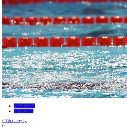
Hazai Pálya
Sportudvar
Oláh Gergely
0