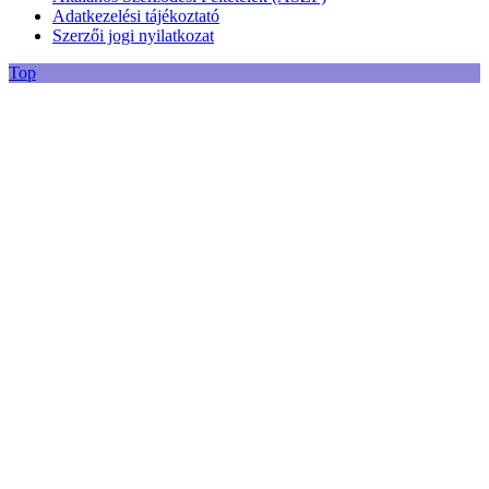
Adatkezelési tájékoztató
Szerzői jogi nyilatkozat
Top