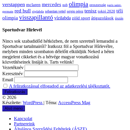
olimpia
verstappen
mercedes
mclaren
oroszország
nob
paris saint-
red bull
tenisz
téli
sergio pérez
tokió 2020
röplabda
sebastian vettel
germain
visszapillantó
olimpia
vízilabda
átigazolások
zöld sport
úszás
Sportudvar Hírlevél
Nincs sok szabadidőd hétközben, de nem szeretnél lemaradni a
Sportudvar tartalmairól? Iratkozz föl a Sportudvar Hírlevélre,
melyben minden szombaton délelőtt elküldjük Neked a héten
megjelent cikkeket és a hétvége magyar vonatkozású
közvetítéseinek listáját is. Tarts velünk!
Vezetéknév
Keresztnév
Email
A feliratkozással elfogadod az adatkezelési tájékoztatót.
© 2026
Készítette:
WordPress
| Téma:
AccessPress Mag
Alsó menü
Kapcsolat
Partnereink
Általános Szerződési Feltételek (ÁSZF)