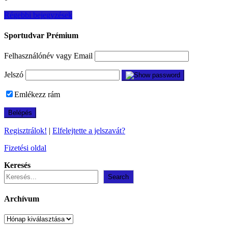
Bejegyzés
Régebbi bejegyzések
navigáció
Sportudvar Prémium
Felhasználónév vagy Email
Jelszó
Emlékezz rám
Regisztrálok!
|
Elfelejtette a jelszavát?
Fizetési oldal
Keresés
Search
Archívum
Archívum