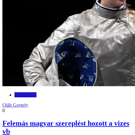
Tokió 2020
Oláh Gergely
0
Felemás magyar szereplést hozott a vizes
vb