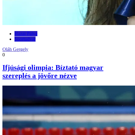
Hazai Pálya
Sportudvar
Oláh Gergely
0
Ifjúsági olimpia: Bíztató magyar
szereplés a jövőre nézve