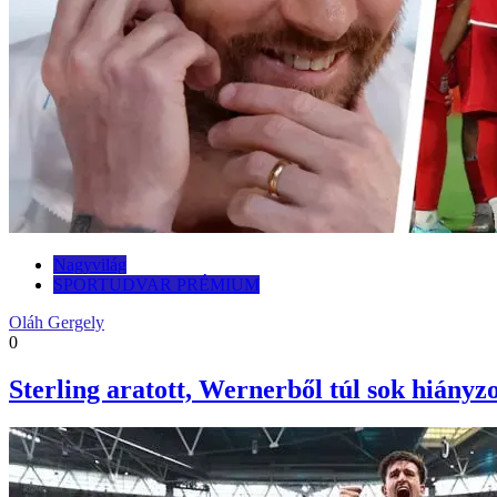
Nagyvilág
SPORTUDVAR PRÉMIUM
Oláh Gergely
0
Sterling aratott, Wernerből túl sok hiányz