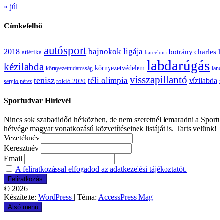
« júl
Címkefelhő
autósport
bajnokok ligája
2018
botrány
charles 
atlétika
barcelona
labdarúgás
kézilabda
környezetvédelem
környezettudatosság
lan
visszapillantó
tenisz
téli olimpia
vízilabda
sergio pérez
tokió 2020
Sportudvar Hírlevél
Nincs sok szabadidőd hétközben, de nem szeretnél lemaradni a Sportud
hétvége magyar vonatkozású közvetítéseinek listáját is. Tarts velünk!
Vezetéknév
Keresztnév
Email
A feliratkozással elfogadod az adatkezelési tájékoztatót.
© 2026
Készítette:
WordPress
| Téma:
AccessPress Mag
Alsó menü