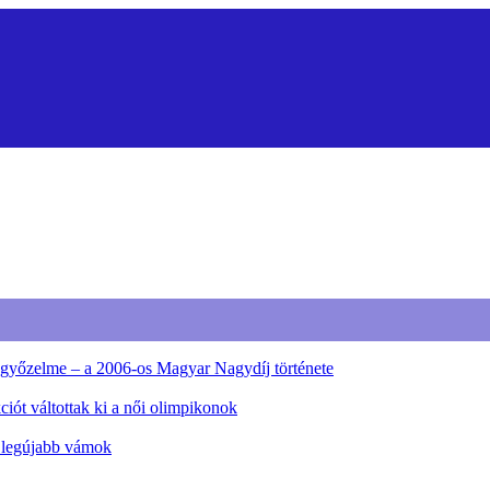
ő győzelme – a 2006-os Magyar Nagydíj története
iót váltottak ki a női olimpikonok
a legújabb vámok