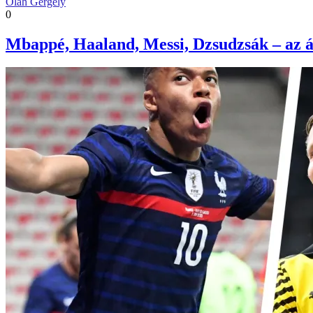
Oláh Gergely
0
Mbappé, Haaland, Messi, Dzsudzsák – az át