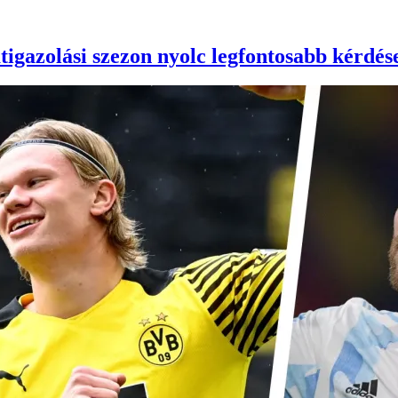
igazolási szezon nyolc legfontosabb kérdés