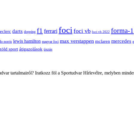
foci
f1
forma-1
ferrari
foci vb
darts
leclerc
dopping
foci vb 2022
max verstappen
mercedes
lewis hamilton
mclaren
do norris
magyar foci
átigazolások
zöld sport
úszás
var tartalmairól? Iratkozz föl a Sportudvar Hírlevélre, melyben minde