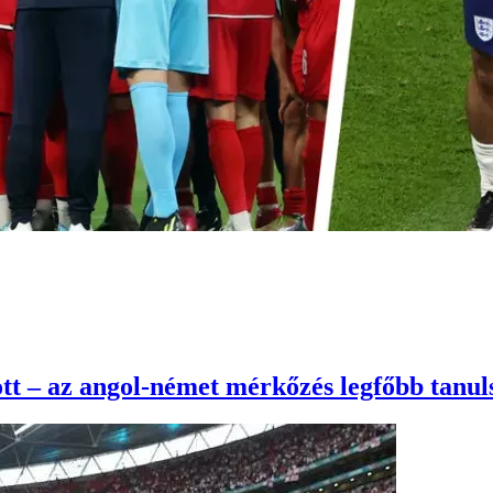
ott – az angol-német mérkőzés legfőbb tanul