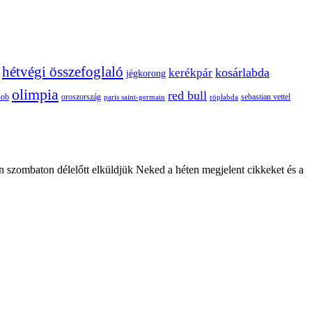
hétvégi összefoglaló
kosárlabda
kerékpár
jégkorong
olimpia
red bull
oroszország
nob
röplabda
sebastian vettel
paris saint-germain
n szombaton délelőtt elküldjük Neked a héten megjelent cikkeket és a