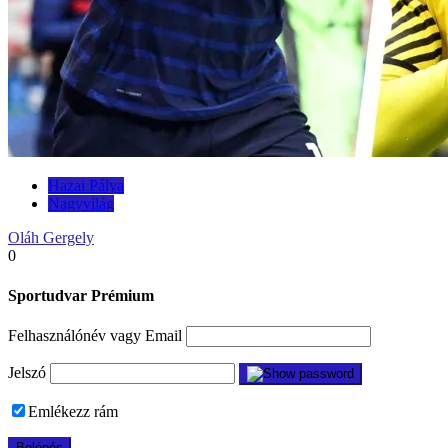
Hazai Pálya
Nagyvilág
Oláh Gergely
0
Sportudvar Prémium
Felhasználónév vagy Email
Jelszó
Emlékezz rám