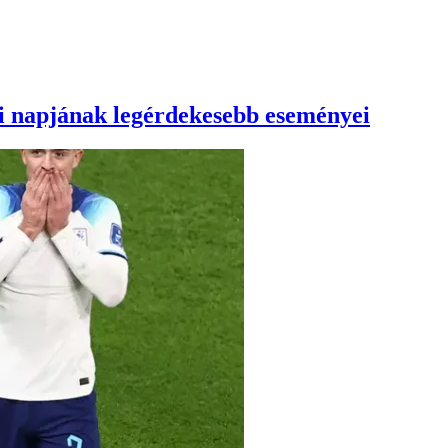
fői napjának legérdekesebb eseményei