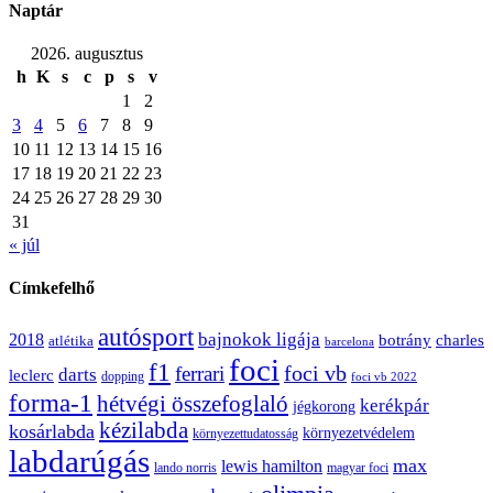
Naptár
2026. augusztus
h
K
s
c
p
s
v
1
2
3
4
5
6
7
8
9
10
11
12
13
14
15
16
17
18
19
20
21
22
23
24
25
26
27
28
29
30
31
« júl
Címkefelhő
autósport
bajnokok ligája
2018
botrány
charles
atlétika
barcelona
foci
f1
ferrari
foci vb
darts
leclerc
dopping
foci vb 2022
forma-1
hétvégi összefoglaló
kerékpár
jégkorong
kézilabda
kosárlabda
környezetvédelem
környezettudatosság
labdarúgás
max
lewis hamilton
lando norris
magyar foci