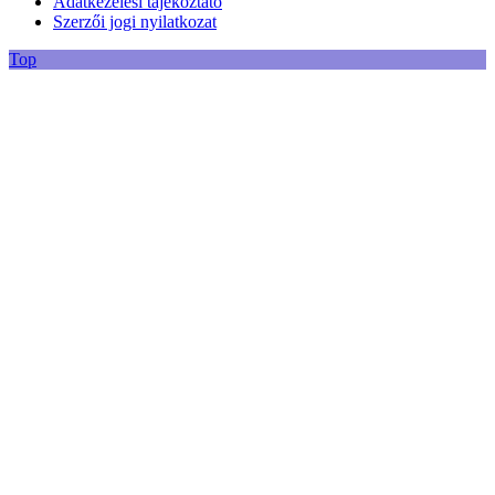
Adatkezelési tájékoztató
Szerzői jogi nyilatkozat
Top