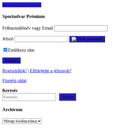
Bejegyzés
Régebbi bejegyzések
navigáció
Sportudvar Prémium
Felhasználónév vagy Email
Jelszó
Emlékezz rám
Regisztrálok!
|
Elfelejtette a jelszavát?
Fizetési oldal
Keresés
Search
Archívum
Archívum