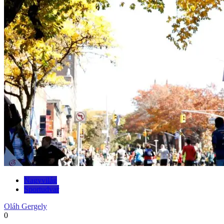
Nagyvilág
Sportudvar
Oláh Gergely
0