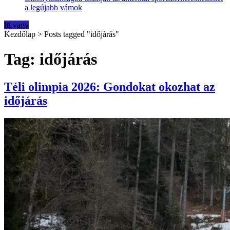
a legújabb vámok
Itt vagy
Kezdőlap
>
Posts tagged "időjárás"
Tag: időjárás
Téli olimpia 2026: Gondokat okozhat az
időjárás