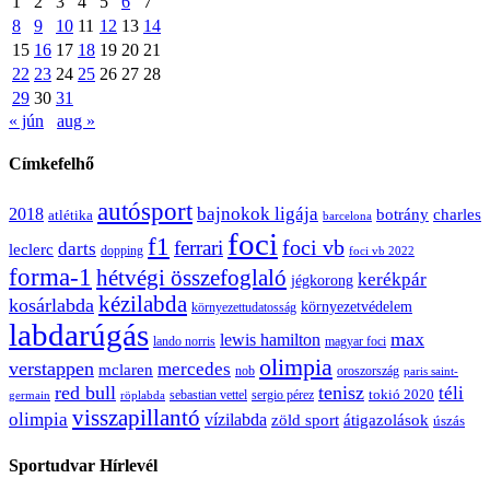
1
2
3
4
5
6
7
8
9
10
11
12
13
14
15
16
17
18
19
20
21
22
23
24
25
26
27
28
29
30
31
« jún
aug »
Címkefelhő
autósport
bajnokok ligája
2018
botrány
charles
atlétika
barcelona
foci
f1
ferrari
foci vb
darts
leclerc
dopping
foci vb 2022
forma-1
hétvégi összefoglaló
kerékpár
jégkorong
kézilabda
kosárlabda
környezetvédelem
környezettudatosság
labdarúgás
max
lewis hamilton
lando norris
magyar foci
olimpia
verstappen
mercedes
mclaren
oroszország
nob
paris saint-
red bull
tenisz
téli
sergio pérez
tokió 2020
röplabda
sebastian vettel
germain
visszapillantó
olimpia
vízilabda
átigazolások
zöld sport
úszás
Sportudvar Hírlevél