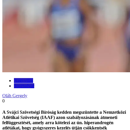
Nagyvilág
Sportudvar
Oláh Gergely
0
A Svájci Szövetségi Bíróság kedden megszüntette a Nemzetközi
Atlétikai Szövetség (IAAF) azon szabályozásának átmeneti
felfüggesztését, amely arra kötelezi az ún. hiperandrogén
atlétákat, hogy gyógyszeres kezelés útján csökkentsék