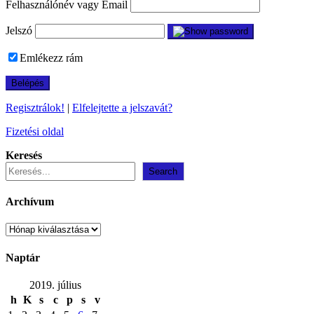
Felhasználónév vagy Email
Jelszó
Emlékezz rám
Regisztrálok!
|
Elfelejtette a jelszavát?
Fizetési oldal
Keresés
Search
Archívum
Archívum
Naptár
2019. július
h
K
s
c
p
s
v