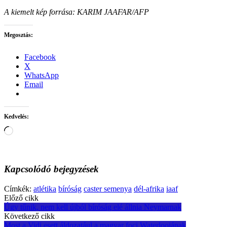
A kiemelt kép forrása: KARIM JAAFAR/AFP
Megosztás:
Facebook
X
WhatsApp
Email
Kedvelés:
Loading…
Kapcsolódó bejegyzések
Címkék:
atlétika
bíróság
caster semenya
dél-afrika
iaaf
Post
Előző cikk
Úgy tűnik, nem kell újból bíróság elé állnia Neymarnak
navigation
Következő cikk
Most a Vidi esett áldozatául a magyar foci Waterloojának