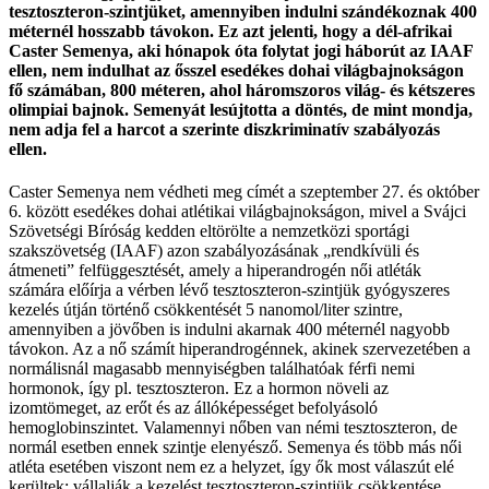
tesztoszteron-szintjüket, amennyiben indulni szándékoznak 400
méternél hosszabb távokon. Ez azt jelenti, hogy a dél-afrikai
Caster Semenya, aki hónapok óta folytat jogi háborút az IAAF
ellen, nem indulhat az ősszel esedékes dohai világbajnokságon
fő számában, 800 méteren, ahol háromszoros világ- és kétszeres
olimpiai bajnok. Semenyát lesújtotta a döntés, de mint mondja,
nem adja fel a harcot a szerinte diszkriminatív szabályozás
ellen.
Caster Semenya nem védheti meg címét a szeptember 27. és október
6. között esedékes dohai atlétikai világbajnokságon, mivel a Svájci
Szövetségi Bíróság kedden eltörölte a nemzetközi sportági
szakszövetség (IAAF) azon szabályozásának „rendkívüli és
átmeneti” felfüggesztését, amely a hiperandrogén női atléták
számára előírja a vérben lévő tesztoszteron-szintjük gyógyszeres
kezelés útján történő csökkentését 5 nanomol/liter szintre,
amennyiben a jövőben is indulni akarnak 400 méternél nagyobb
távokon. Az a nő számít hiperandrogénnek, akinek szervezetében a
normálisnál magasabb mennyiségben találhatóak férfi nemi
hormonok, így pl. tesztoszteron. Ez a hormon növeli az
izomtömeget, az erőt és az állóképességet befolyásoló
hemoglobinszintet. Valamennyi nőben van némi tesztoszteron, de
normál esetben ennek szintje elenyésző. Semenya és több más női
atléta esetében viszont nem ez a helyzet, így ők most válaszút elé
kerültek: vállalják a kezelést tesztoszteron-szintjük csökkentése