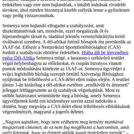
érdekében vagy erre nem hajlandóak, s inkább indulnak rövidebb
távokon, ahol minden bizonnyal kisebb esélyük lenne a győzelemre
vagy pedig visszavonulnak.
Semenya nem hajlandó elfogadni a szabályozást, amit
diszkriminatívnak tart, mondván, ezzel megalázzák őt és
hiperandrogén társait is, ráadásul jelentős versenyhátrányba kerül
riválisaival szemben. A dél-afrikai futónő hónapok óta pereskedik az
IAAF-fal. Először a Nemzetközi Sportdöntőbírósághoz (CAS)
fordult a szabályozás eltörlése érdekében.
Hiába állt be lényegében
egész Dél-Afrika
Semenya mögé, a lausanne-i székhelyű testület
végül helybenhagyta az előírásokat, és csupán bizonyos vitatott
pontok módosítására kötelezte az IAAF-ot. Semenya ügyvédjei a
svájci legfelsőbb bíróság szerepét betöltő Szövetségi Bírósághoz
nyújtottak be fellebbezést a CAS-ítélet ellen május elején. A testület
június 3-án kizárólag a dél-afrikai esetében „rendkívüli és átmeneti”
jelleggel felfüggesztette az új szabályok végrehajtását. Most ez
utóbbi határozatot semmisítette meg a bíróság, amely Semenya
ügyvédjeinek kedd esti közleménye szerint azzal indokolta a
döntést, hogy megvárja a CAS-ítélet elleni fellebbezés elbírálásának
végeredményét, magyarul a jogerős ítéletet.
„Nagyon sajnálom, hogy nem védhetem meg kemény munkával
megszerzett címemet, de ez nem fog megfékezni a harcomban, amit
azért folytatok, hogy az érintett atléták jogait tiszteletben tartsák”
–