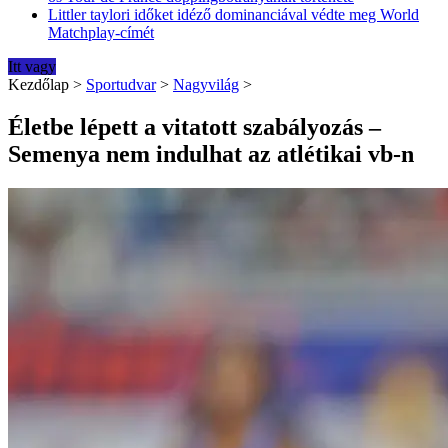
Littler taylori időket idéző dominanciával védte meg World
Matchplay-címét
Itt vagy
Kezdőlap
>
Sportudvar
>
Nagyvilág
>
Életbe lépett a vitatott szabályozás –
Semenya nem indulhat az atlétikai vb-n