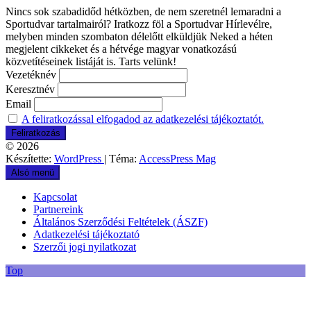
Nincs sok szabadidőd hétközben, de nem szeretnél lemaradni a
Sportudvar tartalmairól? Iratkozz föl a Sportudvar Hírlevélre,
melyben minden szombaton délelőtt elküldjük Neked a héten
megjelent cikkeket és a hétvége magyar vonatkozású
közvetítéseinek listáját is. Tarts velünk!
Vezetéknév
Keresztnév
Email
A feliratkozással elfogadod az adatkezelési tájékoztatót.
© 2026
Készítette:
WordPress
| Téma:
AccessPress Mag
Alsó menü
Kapcsolat
Partnereink
Általános Szerződési Feltételek (ÁSZF)
Adatkezelési tájékoztató
Szerzői jogi nyilatkozat
Top