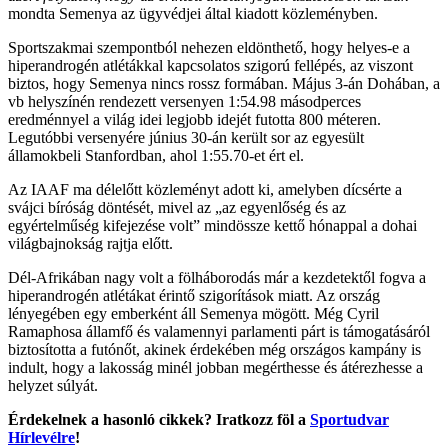
mondta Semenya az ügyvédjei által kiadott közleményben.
Sportszakmai szempontból nehezen eldönthető, hogy helyes-e a
hiperandrogén atlétákkal kapcsolatos szigorú fellépés, az viszont
biztos, hogy Semenya nincs rossz formában. Május 3-án Dohában, a
vb helyszínén rendezett versenyen 1:54.98 másodperces
eredménnyel a világ idei legjobb idejét futotta 800 méteren.
Legutóbbi versenyére június 30-án került sor az egyesült
államokbeli Stanfordban, ahol 1:55.70-et ért el.
Az IAAF ma délelőtt közleményt adott ki, amelyben dícsérte a
svájci bíróság döntését, mivel az „az egyenlőség és az
egyértelműség kifejezése volt” mindössze kettő hónappal a dohai
világbajnokság rajtja előtt.
Dél-Afrikában nagy volt a fölháborodás már a kezdetektől fogva a
hiperandrogén atlétákat érintő szigorítások miatt. Az ország
lényegében egy emberként áll Semenya mögött. Még Cyril
Ramaphosa államfő és valamennyi parlamenti párt is támogatásáról
biztosította a futónőt, akinek érdekében még országos kampány is
indult, hogy a lakosság minél jobban megérthesse és átérezhesse a
helyzet súlyát.
Érdekelnek a hasonló cikkek? Iratkozz föl a
Sportudvar
Hírlevélre
!