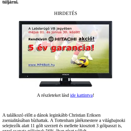
túljárni.
HIRDETÉS
A részleteket lásd
ide kattintva
!
A találkozó előtt a dánok leginkább Christian Eriksen
zsenialitásában bízhattak.
A Tottenham játékmestere a világbajnoki
selejtezők alatt 11 gólt szerzett és mellette kiosztott 3 gólpasszt is,
ezzel csapata góljainak 56%-ában részt vállalt.