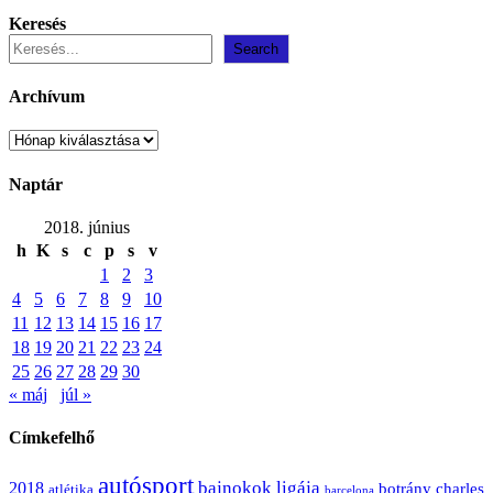
Keresés
Search
Archívum
Archívum
Naptár
2018. június
h
K
s
c
p
s
v
1
2
3
4
5
6
7
8
9
10
11
12
13
14
15
16
17
18
19
20
21
22
23
24
25
26
27
28
29
30
« máj
júl »
Címkefelhő
autósport
bajnokok ligája
2018
botrány
charles
atlétika
barcelona