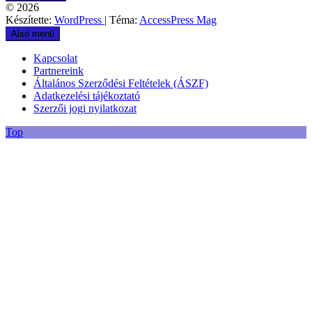
© 2026
Készítette:
WordPress
| Téma:
AccessPress Mag
Alsó menü
Kapcsolat
Partnereink
Általános Szerződési Feltételek (ÁSZF)
Adatkezelési tájékoztató
Szerzői jogi nyilatkozat
Top