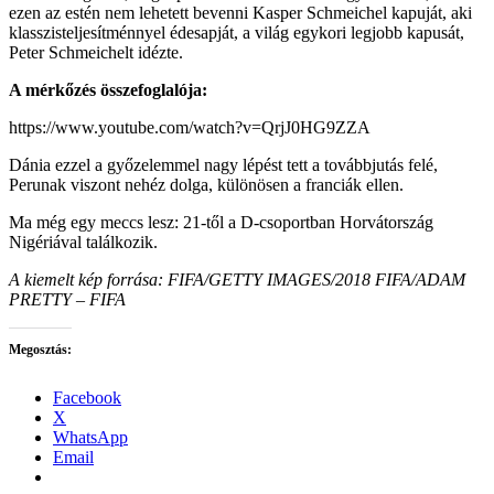
ezen az estén nem lehetett bevenni Kasper Schmeichel kapuját, aki
klasszisteljesítménnyel édesapját, a világ egykori legjobb kapusát,
Peter Schmeichelt idézte.
A mérkőzés összefoglalója:
https://www.youtube.com/watch?v=QrjJ0HG9ZZA
Dánia ezzel a győzelemmel nagy lépést tett a továbbjutás felé,
Perunak viszont nehéz dolga, különösen a franciák ellen.
Ma még egy meccs lesz: 21-től a D-csoportban Horvátország
Nigériával találkozik.
A kiemelt kép forrása: FIFA/GETTY IMAGES/2018 FIFA/ADAM
PRETTY – FIFA
Megosztás:
Facebook
X
WhatsApp
Email