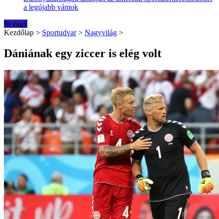
a legújabb vámok
Itt vagy
Kezdőlap
>
Sportudvar
>
Nagyvilág
>
Dániának egy ziccer is elég volt