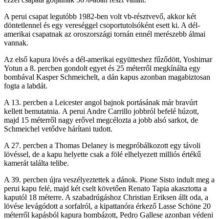
A perui csapat legutóbb 1982-ben volt vb-résztvevő, akkor két
döntetlennel és egy vereséggel csoportutolsóként esett ki. A dél-
amerikai csapatnak az oroszországi tornán ennél merészebb álmai
vannak.
Az első kapura lövés a dél-amerikai együtteshez fűződött, Yoshimar
Yotun a 8. percben gondolt egyet és 25 méterről megkínálta egy
bombával Kasper Schmeichelt, a dán kapus azonban magabiztosan
fogta a labdát.
A 13. percben a Leicester angol bajnok portásának már bravúrt
kellett bemutatnia.
A perui Andre Carrillo jobbról befelé húzott,
majd 15 méterről nagy erővel megcélozta a jobb alsó sarkot, de
Schmeichel vetődve hárítani tudott.
A 27. percben a Thomas Delaney is megpróbálkozott egy távoli
lövéssel, de a kapu helyette csak a fölé elhelyezett milliós értékű
kamerát találta telibe.
A 39. percben újra veszélyeztettek a dánok. Pione Sisto indult meg a
perui kapu felé, majd két cselt követően Renato Tapia akasztotta a
kaputól 18 méterre. A szabadrúgáshoz Christian Eriksen állt oda, a
lövése levágódott a sorfalról, a kipattanóra érkező Lasse Schöne 20
méterről kapásból kapura bombázott, Pedro Gallese azonban védeni