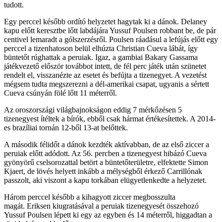
tudott.
Egy perccel később ordító helyzetet hagytak ki a dánok. Delaney
kapu előtt keresztbe lőtt labdájára Yussuf Poulsen robbant be, de pár
centivel lemaradt a gólszerzésről.
Poulsen ráadásul a lefújás előtt egy
perccel a tizenhatoson belül elhúzta Christian Cueva lábát, így
büntetőt rúghattak a peruiak.
Igaz, a gambiai Bakary Gassama
játékvezető először továbbot intett, de fél perc játék után szünetet
rendelt el, visszanézte az esetet és befújta a tizenegyet. A vezetést
mégsem tudta megszerezni a dél-amerikai csapat, ugyanis a sértett
Cueva csúnyán fölé lőtt 11 méterről.
Az oroszországi világbajnokságon eddig 7 mérkőzésen 5
tizenegyest ítéltek a bírók, ebből csak hármat értékesítettek. A 2014-
es brazíliai tornán 12-ből 13-at belőttek.
A második félidőt a dánok kezdték aktívabban, de az első ziccer a
peruiak előtt adódott. Az 56. percben a tizenegyest hibázó Cueva
gyönyörű cselsorozattal betört a büntetőterületre, elfektette Simon
Kjaert, de lövés helyett inkább a mélységből érkező Carrillónak
passzolt, aki viszont a kapu torkában elügyetlenkedte a helyzetet.
Három perccel később a kihagyott ziccer megbosszulta
magát.
Eriksen kiugratásával a peruiak tizenegyesét összehozó
Yussuf Poulsen lépett ki egy az egyben és 14 méterről, higgadtan a