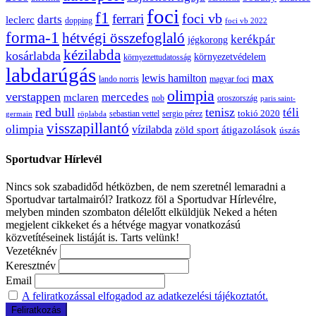
foci
f1
ferrari
foci vb
darts
leclerc
dopping
foci vb 2022
forma-1
hétvégi összefoglaló
kerékpár
jégkorong
kézilabda
kosárlabda
környezetvédelem
környezettudatosság
labdarúgás
max
lewis hamilton
lando norris
magyar foci
olimpia
verstappen
mercedes
mclaren
oroszország
nob
paris saint-
red bull
tenisz
téli
sergio pérez
tokió 2020
röplabda
sebastian vettel
germain
visszapillantó
olimpia
vízilabda
átigazolások
zöld sport
úszás
Sportudvar Hírlevél
Nincs sok szabadidőd hétközben, de nem szeretnél lemaradni a
Sportudvar tartalmairól? Iratkozz föl a Sportudvar Hírlevélre,
melyben minden szombaton délelőtt elküldjük Neked a héten
megjelent cikkeket és a hétvége magyar vonatkozású
közvetítéseinek listáját is. Tarts velünk!
Vezetéknév
Keresztnév
Email
A feliratkozással elfogadod az adatkezelési tájékoztatót.