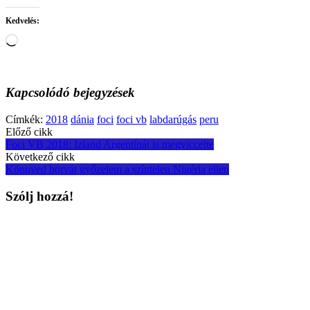
Kedvelés:
Loading…
Kapcsolódó bejegyzések
Címkék:
2018
dánia
foci
foci vb
labdarúgás
peru
Post
Előző cikk
Foci VB 2018: Izland Argentínát is megviccelte
navigation
Következő cikk
Könnyed horvát győzelem a színtelen Nigéria ellen
Szólj hozzá!