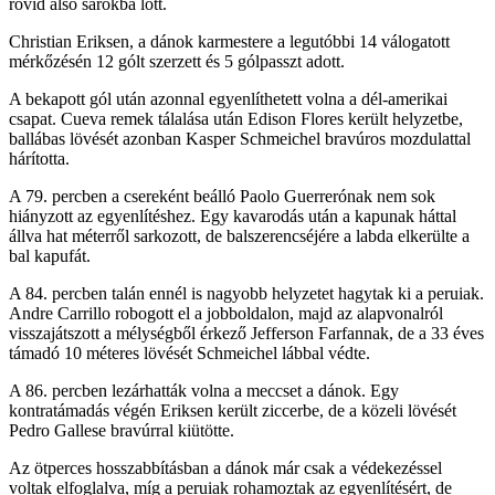
rövid alsó sarokba lőtt.
Christian Eriksen, a dánok karmestere a legutóbbi 14 válogatott
mérkőzésén 12 gólt szerzett és 5 gólpasszt adott.
A bekapott gól után azonnal egyenlíthetett volna a dél-amerikai
csapat. Cueva remek tálalása után Edison Flores került helyzetbe,
ballábas lövését azonban Kasper Schmeichel bravúros mozdulattal
hárította.
A 79. percben a csereként beálló Paolo Guerrerónak nem sok
hiányzott az egyenlítéshez. Egy kavarodás után a kapunak háttal
állva hat méterről sarkozott, de balszerencséjére a labda elkerülte a
bal kapufát.
A 84. percben talán ennél is nagyobb helyzetet hagytak ki a peruiak.
Andre Carrillo robogott el a jobboldalon, majd az alapvonalról
visszajátszott a mélységből érkező Jefferson Farfannak, de a 33 éves
támadó 10 méteres lövését Schmeichel lábbal védte.
A 86. percben lezárhatták volna a meccset a dánok. Egy
kontratámadás végén Eriksen került ziccerbe, de a közeli lövését
Pedro Gallese bravúrral kiütötte.
Az ötperces hosszabbításban a dánok már csak a védekezéssel
voltak elfoglalva, míg a peruiak rohamoztak az egyenlítésért, de