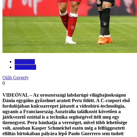
Nagyvilág
Sportudvar
Oláh Gergely
0
VIDEÓVAL – Az oroszországi labdarúgó világbajnokságon
Dánia egygólos győzelmet aratott Peru fölött. A C-csoport első
fordulójában kulcsszerepet játszott a videobíró-technológia,
ugyanis a Franciaország-Ausztrália találkozót követően a
játékvezető ezúttal is a technika segítségével ítélt meg egy
tizenegyest. Peru bánhatja a vereséget, mivel több lehetősége
volt, azonban Kasper Schmeichel eszén még a felfüggesztett
eltiltás birtokában pályára lépő Paolo Guerrero sem tudott