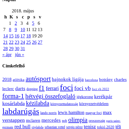
2018. május
h
K
s
c
p
s
v
1
2
3
4
5
6
7
8
9
10
11
12
13
14
15
16
17
18
19
20
21
22
23
24
25
26
27
28
29
30
31
« ápr
jún »
Címkefelhő
autósport
bajnokok ligája
2018
botrány
charles
atlétika
barcelona
foci
f1
ferrari
foci vb
darts
leclerc
dopping
foci vb 2022
forma-1
hétvégi összefoglaló
kerékpár
jégkorong
kézilabda
kosárlabda
környezetvédelem
környezettudatosság
labdarúgás
max
lewis hamilton
lando norris
magyar foci
olimpia
verstappen
mercedes
mclaren
oroszország
nob
paris saint-
red bull
tenisz
téli
sergio pérez
tokió 2020
röplabda
sebastian vettel
germain