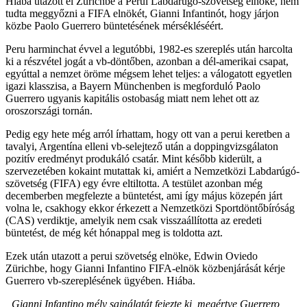
Hiába utazott el Zürichbe a Perui Labdarúgó-szövetség elnöke, nem
tudta meggyőzni a FIFA elnökét, Gianni Infantinót, hogy járjon
közbe Paolo Guerrero büntetésének mérsékléséért.
Peru harminchat évvel a legutóbbi, 1982-es szereplés után harcolta
ki a részvétel jogát a vb-döntőben, azonban a dél-amerikai csapat,
egyúttal a nemzet öröme mégsem lehet teljes: a válogatott egyetlen
igazi klasszisa, a Bayern Münchenben is megforduló Paolo
Guerrero ugyanis kapitális ostobaság miatt nem lehet ott az
oroszországi tornán.
Pedig egy hete még arról írhattam, hogy ott van a perui keretben a
tavalyi, Argentína elleni vb-selejtező után a doppingvizsgálaton
pozitív eredményt produkáló csatár. Mint később kiderült, a
szervezetében kokaint mutattak ki, amiért a Nemzetközi Labdarúgó-
szövetség (FIFA) egy évre eltiltotta. A testület azonban még
decemberben megfelezte a büntetést, ami így május közepén járt
volna le, csakhogy ekkor érkezett a Nemzetközi Sportdöntőbíróság
(CAS) verdiktje,
amelyik nem csak visszaállította az eredeti
büntetést, de még két hónappal meg is toldotta azt.
Ezek után utazott a perui szövetség elnöke, Edwin Oviedo
Zürichbe, hogy Gianni Infantino FIFA-elnök közbenjárását kérje
Guerrero vb-szereplésének ügyében. Hiába.
„Gianni Infantino mély sajnálatát fejezte ki, megértve Guerrero