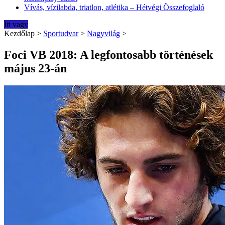
Vívás, vízilabda, triatlon, atlétika – Hétvégi Összefoglaló
Itt vagy
Kezdőlap
>
Sportudvar
>
Nagyvilág
>
Foci VB 2018: A legfontosabb történések
május 23-án