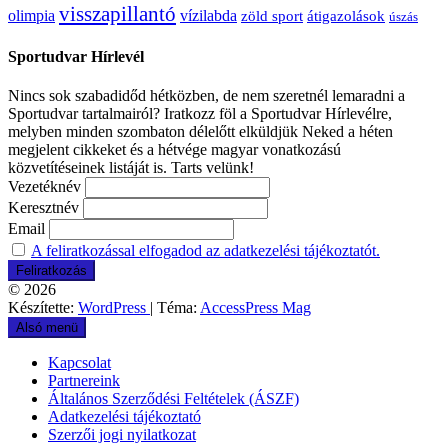
visszapillantó
olimpia
vízilabda
átigazolások
zöld sport
úszás
Sportudvar Hírlevél
Nincs sok szabadidőd hétközben, de nem szeretnél lemaradni a
Sportudvar tartalmairól? Iratkozz föl a Sportudvar Hírlevélre,
melyben minden szombaton délelőtt elküldjük Neked a héten
megjelent cikkeket és a hétvége magyar vonatkozású
közvetítéseinek listáját is. Tarts velünk!
Vezetéknév
Keresztnév
Email
A feliratkozással elfogadod az adatkezelési tájékoztatót.
© 2026
Készítette:
WordPress
| Téma:
AccessPress Mag
Alsó menü
Kapcsolat
Partnereink
Általános Szerződési Feltételek (ÁSZF)
Adatkezelési tájékoztató
Szerzői jogi nyilatkozat