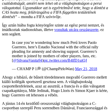
csalódottságát, amiért nem lehet ott a világbajnokságon a perui
válogatottal. Ugyanakkor azt is egyértelművé tette, hogy a döntést a
CAS hozta meg, felülvizsgálva a FIFA független testületének
döntését”
– mondta a FIFA szóvivője.
Így aztán hiába fogta könyörgőre szinte az egész perui nemzet, és
imádkoztak stadionokban, illetve
vonultak utcára országszerte
, ez
sem segített.
In case you’re wondering how much Perú loves Paolo
Guerrero, here’s Estadio Nacional with the official rally
pleading for amnesty and showing support. Guerrero’s
mother is joined by mothers of other players, fans, etc.
[
@SilvanaVanita94
)
pic.twitter.com/B4lfD1uiQJ
— CHAMP P 1💭 (@ChampPirloWan)
May 21, 2018
Ahogy a hibázó, de bűneit töredelmesen megvalló Guerrero mellett
kiálló kollégák sportszerű gesztusa sem. A világbajnokság
csoportellenfeleinek, azaz az ausztrál, a francia és a dán válogatott
csapatkapitánya, Mile Jedinak, Hugo Lloris és Simon Kjaer is kérte,
hogy Guerrero ott lehessen a vébén.
A június 14-én kezdődő oroszországi világbajnokságon a C-
csoportban szereplő Peru sorrendben Dániával, Franciaországgal és