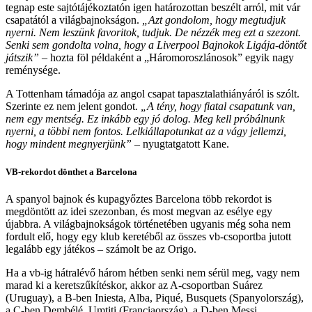
tegnap este sajtótájékoztatón igen határozottan beszélt arról, mit vár
csapatától a világbajnokságon.
„Azt gondolom, hogy megtudjuk
nyerni. Nem leszünk favoritok, tudjuk. De nézzék meg ezt a szezont.
Senki sem gondolta volna, hogy a Liverpool Bajnokok Ligája-döntőt
játszik”
– hozta föl példaként a „Háromoroszlánosok” egyik nagy
reménysége.
A Tottenham támadója az angol csapat tapasztalathiányáról is szólt.
Szerinte ez nem jelent gondot.
„A tény, hogy fiatal csapatunk van,
nem egy mentség. Ez inkább egy jó dolog. Meg kell próbálnunk
nyerni, a többi nem fontos. Lelkiállapotunkat az a vágy jellemzi,
hogy mindent megnyerjünk”
– nyugtatgatott Kane.
VB-rekordot dönthet a Barcelona
A spanyol bajnok és kupagyőztes Barcelona több rekordot is
megdöntött az idei szezonban, és most megvan az esélye egy
újabbra. A világbajnokságok történetében ugyanis még soha nem
fordult elő, hogy egy klub keretéből az összes vb-csoportba jutott
legalább egy játékos – számolt be az Origo.
Ha a vb-ig hátralévő három hétben senki nem sérül meg, vagy nem
marad ki a keretszűkítéskor, akkor az A-csoportban Suárez
(Uruguay), a B-ben Iniesta, Alba, Piqué, Busquets (Spanyolország),
a C-ben Dembélé, Umtiti (Franciaország), a D-ben Messi