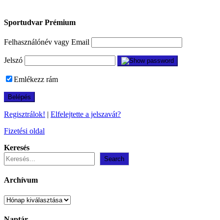
Sportudvar Prémium
Felhasználónév vagy Email
Jelszó
Emlékezz rám
Regisztrálok!
|
Elfelejtette a jelszavát?
Fizetési oldal
Keresés
Search
Archívum
Archívum
Naptár