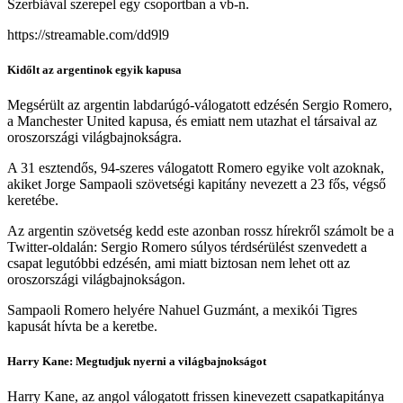
Szerbiával szerepel egy csoportban a vb-n.
https://streamable.com/dd9l9
Kidőlt az argentinok egyik kapusa
Megsérült az argentin labdarúgó-válogatott edzésén Sergio Romero,
a Manchester United kapusa, és emiatt nem utazhat el társaival az
oroszországi világbajnokságra.
A 31 esztendős, 94-szeres válogatott Romero egyike volt azoknak,
akiket Jorge Sampaoli szövetségi kapitány nevezett a 23 fős, végső
keretébe.
Az argentin szövetség kedd este azonban rossz hírekről számolt be a
Twitter-oldalán: Sergio Romero súlyos térdsérülést szenvedett a
csapat legutóbbi edzésén, ami miatt biztosan nem lehet ott az
oroszországi világbajnokságon.
Sampaoli Romero helyére Nahuel Guzmánt, a mexikói Tigres
kapusát hívta be a keretbe.
Harry Kane: Megtudjuk nyerni a világbajnokságot
Harry Kane, az angol válogatott frissen kinevezett csapatkapitánya