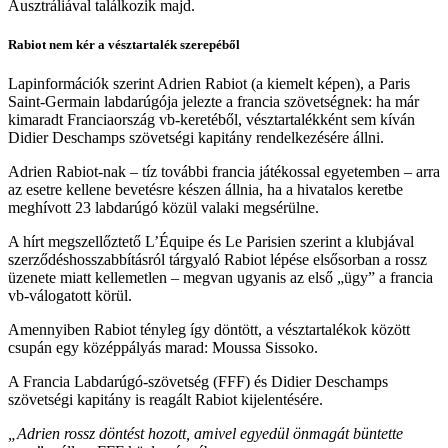
Ausztráliával találkozik majd.
Rabiot nem kér a vésztartalék szerepéből
Lapinformációk szerint Adrien Rabiot (a kiemelt képen), a Paris
Saint-Germain labdarúgója jelezte a francia szövetségnek: ha már
kimaradt Franciaország vb-keretéből, vésztartalékként sem kíván
Didier Deschamps szövetségi kapitány rendelkezésére állni.
Adrien Rabiot-nak – tíz további francia játékossal egyetemben – arra
az esetre kellene bevetésre készen állnia, ha a hivatalos keretbe
meghívott 23 labdarúgó közül valaki megsérülne.
A hírt megszellőztető L’Équipe és Le Parisien szerint a klubjával
szerződéshosszabbításról tárgyaló Rabiot lépése elsősorban a rossz
üzenete miatt kellemetlen – megvan ugyanis az első „ügy” a francia
vb-válogatott körül.
Amennyiben Rabiot tényleg így döntött, a vésztartalékok között
csupán egy középpályás marad: Moussa Sissoko.
A Francia Labdarúgó-szövetség (FFF) és Didier Deschamps
szövetségi kapitány is reagált Rabiot kijelentésére.
„Adrien rossz döntést hozott, amivel egyedül önmagát büntette