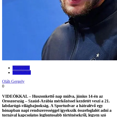
Nagyvilág
Sportudvar
Oláh Gergely
0
VIDEÓKKAL – Huszonkettő nap múlva, június 14-én az
Oroszország – Szaúd-Arábia mérkőzéssel kezdetét veszi a 21.
labdarúgó-világbajnokság. A Sportudvar a hátralévő egy
hónapban napi rendszerességgel igyekszik összefoglalót adni a
tornával kapcsolatos legfontosabb történésekről, legyen szó