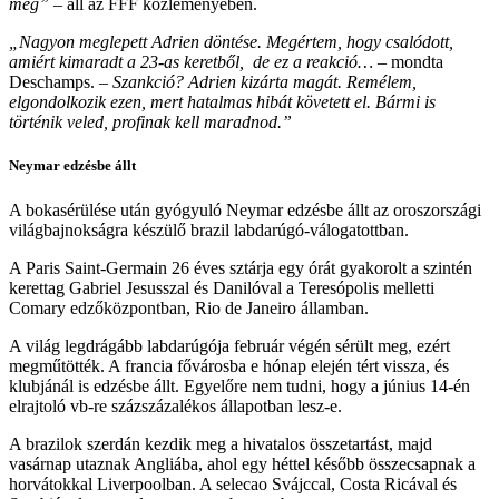
meg”
– áll az FFF közleményében.
„Nagyon meglepett Adrien döntése. Megértem, hogy csalódott,
amiért kimaradt a 23-as keretből, de ez a reakció…
– mondta
Deschamps. –
Szankció? Adrien kizárta magát. Remélem,
elgondolkozik ezen, mert hatalmas hibát követett el. Bármi is
történik veled, profinak kell maradnod.”
Neymar edzésbe állt
A bokasérülése után gyógyuló Neymar edzésbe állt az oroszországi
világbajnokságra készülő brazil labdarúgó-válogatottban.
A Paris Saint-Germain 26 éves sztárja egy órát gyakorolt a szintén
kerettag Gabriel Jesusszal és Danilóval a Teresópolis melletti
Comary edzőközpontban, Rio de Janeiro államban.
A világ legdrágább labdarúgója február végén sérült meg, ezért
megműtötték. A francia fővárosba e hónap elején tért vissza, és
klubjánál is edzésbe állt. Egyelőre nem tudni, hogy a június 14-én
elrajtoló vb-re százszázalékos állapotban lesz-e.
A brazilok szerdán kezdik meg a hivatalos összetartást, majd
vasárnap utaznak Angliába, ahol egy héttel később összecsapnak a
horvátokkal Liverpoolban. A selecao Svájccal, Costa Ricával és