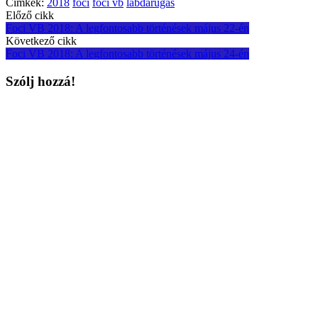
Címkék:
2018
foci
foci vb
labdarúgás
Post
Előző cikk
Foci VB 2018: A legfontosabb történések május 22-én
navigation
Következő cikk
Foci VB 2018: A legfontosabb történések május 24-én
Szólj hozzá!