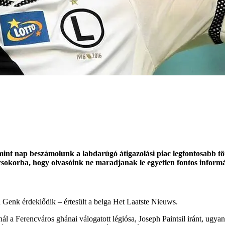
int nap beszámolunk a labdarúgó átigazolási piac legfontosabb tört
 csokorba, hogy olvasóink ne maradjanak le egyetlen fontos inform
ga Genk érdeklődik – értesült a belga Het Laatste Nieuws.
 Ferencváros ghánai válogatott légiósa, Joseph Paintsil iránt, ugyanis