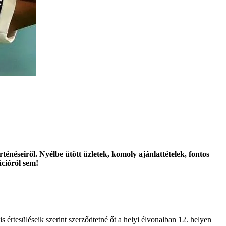
énéseiről. Nyélbe ütött üzletek, komoly ajánlattételek, fontos
ációról sem!
 értesüléseik szerint szerződtetné őt a helyi élvonalban 12. helyen