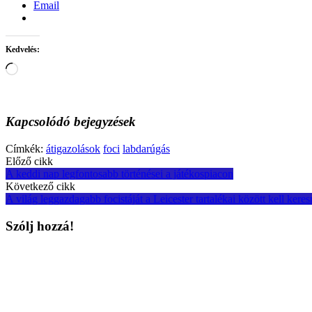
Email
Kedvelés:
Loading…
Kapcsolódó bejegyzések
Címkék:
átigazolások
foci
labdarúgás
Post
Előző cikk
A keddi nap legfontosabb történései a játékospiacon
navigation
Következő cikk
A világ leggazdagabb focistáját a Leicester tartalékai között kell keres
Szólj hozzá!