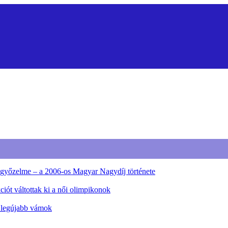
ő győzelme – a 2006-os Magyar Nagydíj története
iót váltottak ki a női olimpikonok
a legújabb vámok