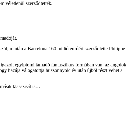
m véletlenül szerződtették.
ámadóját.
zül, miután a Barcelona 160 millió euróért szerződtette Philippe
n igazolt egyiptomi támadó fantasztikus formában van, az angolok
hogy hazája válogatottja huszonnyolc év után újból részt vehet a
 másik klasszisát is…