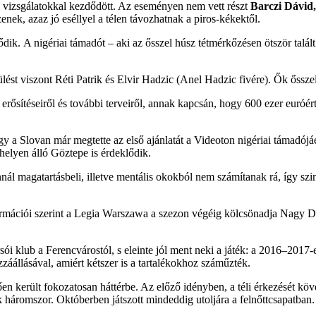
i vizsgálatokkal kezdődött. Az eseményen nem vett részt
Barczi Dávid,
ek, azaz jó eséllyel a télen távozhatnak a piros-kékektől.
dik. A nigériai támadót – aki az ősszel húsz tétmérkőzésen ötször talált
ést viszont Réti Patrik és Elvir Hadzic (Anel Hadzic fivére). Ők ősszel
rősítéseiről és további terveiről, annak kapcsán, hogy 600 ezer euróért 
y a Slovan már megtette az első ajánlatát a Videoton nigériai támadójáé
 helyen álló Göztepe is érdeklődik.
ál magatartásbeli, illetve mentális okokból nem számítanak rá, így sz
mációi szerint a Legia Warszawa a szezon végéig kölcsönadja Nagy Domi
sói klub a Ferencvárostól, s eleinte jól ment neki a játék: a 2016–2017
záállásával, amiért kétszer is a tartalékokhoz száműzték.
erült fokozatosan háttérbe. Az előző idényben, a téli érkezését követő
 háromszor. Októberben játszott mindeddig utoljára a felnőttcsapatban.