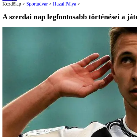
Kezdőlap
>
Sportudvar
>
Hazai Pálya
>
A szerdai nap legfontosabb történései a já