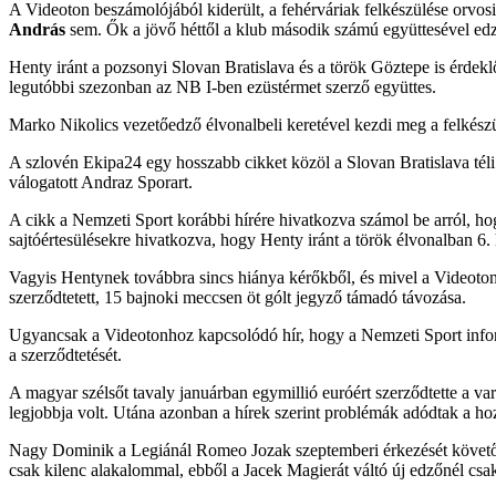
A Videoton beszámolójából kiderült, a fehérváriak felkészülése orvos
András
sem. Ők a jövő héttől a klub második számú együttesével edzen
Henty iránt a pozsonyi Slovan Bratislava és a török Göztepe is érdeklő
legutóbbi szezonban az NB I-ben ezüstérmet szerző együttes.
Marko Nikolics vezetőedző élvonalbeli keretével kezdi meg a felkészül
A szlovén Ekipa24 egy hosszabb cikket közöl a Slovan Bratislava téli e
válogatott Andraz Sporart.
A cikk a Nemzeti Sport korábbi hírére hivatkozva számol be arról, hog
sajtóértesülésekre hivatkozva, hogy Henty iránt a török élvonalban 6.
Vagyis Hentynek továbbra sincs hiánya kérőkből, és mivel a Videotonn
szerződtetett, 15 bajnoki meccsen öt gólt jegyző támadó távozása.
Ugyancsak a Videotonhoz kapcsolódó hír, hogy a Nemzeti Sport infor
a szerződtetését.
A magyar szélsőt tavaly januárban egymillió euróért szerződtette a var
legjobbja volt. Utána azonban a hírek szerint problémák adódtak a hoz
Nagy Dominik a Legiánál Romeo Jozak szeptemberi érkezését követően k
csak kilenc alakalommal, ebből a Jacek Magierát váltó új edzőnél csak