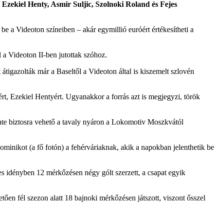
 Ezekiel Henty, Asmir Suljic, Szolnoki Roland és Fejes
 be a Videoton színeiben – akár egymillió euróért értékesítheti a
 a Videoton II-ben jutottak szóhoz.
átigazolták már a Baseltől a Videoton által is kiszemelt szlovén
rt, Ezekiel Hentyért. Ugyanakkor a forrás azt is megjegyzi, török
inte biztosra vehető a tavaly nyáron a Lokomotiv Moszkvától
nikot (a fő fotón) a fehérváriaknak, akik a napokban jelenthetik be
-es idényben 12 mérkőzésen négy gólt szerzett, a csapat egyik
en fél szezon alatt 18 bajnoki mérkőzésen játszott, viszont ősszel