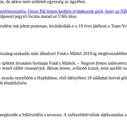
ás, de akkor nem született egyezség az ügyében.
ezérigazgatója, Orosz Pál éppen kedden nyilatkozott arról, hogy az NB 
lpasszt jegyző focista marad az Üllői úton.
esítése mit jelent pontosan, kivásárolják-e a 19 éves játékost a Team Y
esztszalag-szakadás után lábadozó Futács Márkó 2019-ig meghosszabbítot
a splitiek hivatalos honlapja Futács Márkót
.
– Nagyon fontos számomra, h
minél előbb visszatérjek. Bízom benne, erősebb leszek, mint azelőtt v
rán szerződött a Hajdukhoz, első idényében 18 találattal horvát gólki
b tétmérkőzést.
gkezdte a felkészülést a tavaszra. A székesfehérváriak tájékoztatása s