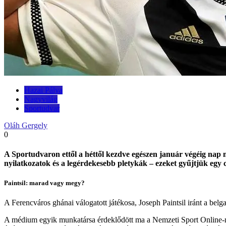
Hazai Pálya
Nagyvilág
Sportudvar
Oláh Gergely
0
A Sportudvaron ettől a héttől kezdve egészen január végéig nap m
nyilatkozatok és a legérdekesebb pletykák – ezeket gyűjtjük egy
Paintsil: marad vagy megy?
A Ferencváros ghánai válogatott játékosa, Joseph Paintsil iránt a bel
A médium egyik munkatársa érdeklődött ma a Nemzeti Sport Online-nál a