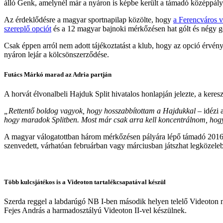
álló Genk, amelynél már a nyáron is képbe került a támadó középpály
Az érdeklődésre a magyar sportnapilap közölte, hogy
a Ferencváros v
szereplő opciót
és a 12 magyar bajnoki mérkőzésen hat gólt és négy gó
Csak éppen arról nem adott tájékoztatást a klub, hogy az opció érvény
nyáron lejár a kölcsönszerződése.
Futács Márkó marad az Adria partján
A horvát élvonalbeli Hajduk Split hivatalos honlapján jelezte, a ker
„Rettentő boldog vagyok, hogy hosszabbítottam a Hajdukkal
– idézi 
hogy maradok Splitben. Most már csak arra kell koncentrálnom, hogy 
A magyar válogatottban három mérkőzésen pályára lépő támadó 2016 nya
szenvedett, várhatóan februárban vagy márciusban játszhat legközeleb
Több kulcsjátékos is a Videoton tartalékcsapatával készül
Szerda reggel a labdarúgó NB I-ben második helyen telelő Videoton me
Fejes András a harmadosztályú Videoton II-vel készülnek.