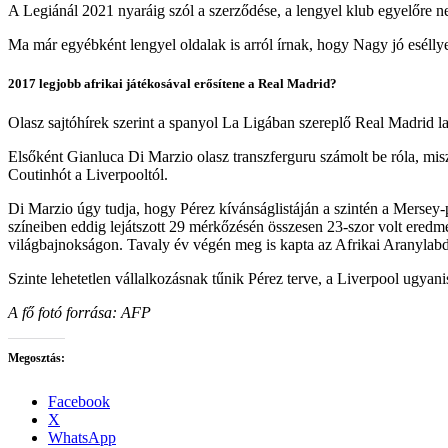
A Legiánál 2021 nyaráig szól a szerződése, a lengyel klub egyelőre ne
Ma már egyébként lengyel oldalak is arról írnak, hogy Nagy jó esélly
2017 legjobb afrikai játékosával erősítene a Real Madrid?
Olasz sajtóhírek szerint a spanyol La Ligában szereplő Real Madrid 
Elsőként Gianluca Di Marzio olasz transzferguru számolt be róla, misz
Coutinhót a Liverpooltól.
Di Marzio úgy tudja, hogy Pérez kívánságlistáján a szintén a Mersey-
színeiben eddig lejátszott 29 mérkőzésén összesen 23-szor volt eredmén
világbajnokságon. Tavaly év végén meg is kapta az Afrikai Aranylabd
Szinte lehetetlen vállalkozásnak tűnik Pérez terve, a Liverpool ugya
A fő fotó forrása: AFP
Megosztás:
Facebook
X
WhatsApp