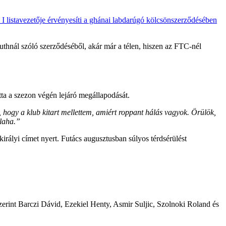
I listavezetője érvényesíti a ghánai labdarúgó kölcsönszerződésében
outhnál szóló szerződéséből, akár már a télen, hiszen az FTC-nél
ta a szezon végén lejáró megállapodását.
ogy a klub kitart mellettem, amiért roppant hálás vagyok. Örülök,
alaha.”
rályi címet nyert. Futács augusztusban súlyos térdsérülést
zerint Barczi Dávid, Ezekiel Henty, Asmir Suljic, Szolnoki Roland és