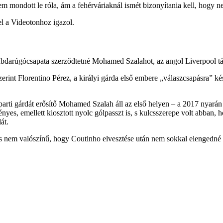
m mondott le róla, ám a fehérváriaknál ismét bizonyítania kell, hogy ne
el a Videotonhoz igazol.
labdarúgócsapata szerződtetné Mohamed Szalahot, az angol Liverpool t
erint Florentino Pérez, a királyi gárda első embere „válaszcsapásra” kés
parti gárdát erősítő Mohamed Szalah áll az első helyen – a 2017 nyará
yes, emellett kiosztott nyolc gólpasszt is, s kulcsszerepe volt abban, 
át.
nis nem valószínű, hogy Coutinho elvesztése után nem sokkal elengedné