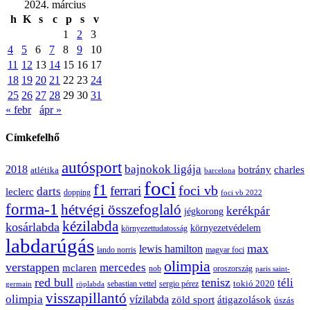
2024. március
h
K
s
c
p
s
v
1
2
3
4
5
6
7
8
9
10
11
12
13
14
15
16
17
18
19
20
21
22
23
24
25
26
27
28
29
30
31
« febr
ápr »
Címkefelhő
autósport
bajnokok ligája
2018
botrány
charles
atlétika
barcelona
foci
f1
ferrari
foci vb
darts
leclerc
dopping
foci vb 2022
forma-1
hétvégi összefoglaló
kerékpár
jégkorong
kézilabda
kosárlabda
környezetvédelem
környezettudatosság
labdarúgás
max
lewis hamilton
lando norris
magyar foci
olimpia
verstappen
mercedes
mclaren
oroszország
nob
paris saint-
red bull
tenisz
téli
sergio pérez
tokió 2020
röplabda
sebastian vettel
germain
visszapillantó
olimpia
vízilabda
átigazolások
zöld sport
úszás