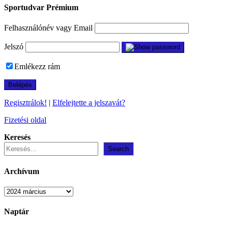
Sportudvar Prémium
Felhasználónév vagy Email
Jelszó
Emlékezz rám
Regisztrálok!
|
Elfelejtette a jelszavát?
Fizetési oldal
Keresés
Search
Archívum
Archívum
Naptár