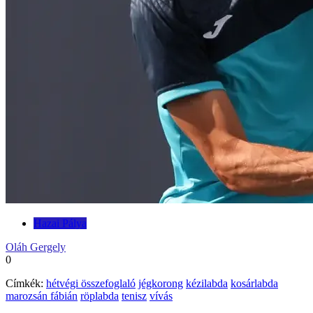
Hazai Pálya
Oláh Gergely
0
Címkék:
hétvégi összefoglaló
jégkorong
kézilabda
kosárlabda
marozsán fábián
röplabda
tenisz
vívás