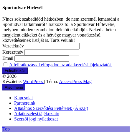
Sportudvar Hírlevél
Nincs sok szabadidőd hétközben, de nem szeretnél lemaradni a
Sportudvar tartalmairól? Iratkozz föl a Sportudvar Hírlevélre,
melyben minden szombaton délelőtt elküldjük Neked a héten
megjelent cikkeket és a hétvége magyar vonatkozású
közvetítéseinek listáját is. Tarts velünk!
Vezetéknév
Keresztnév
Email
A feliratkozással elfogadod az adatkezelési tájékoztatót.
© 2026
Készítette:
WordPress
| Téma:
AccessPress Mag
Alsó menü
Kapcsolat
Partnereink
Általános Szerződési Feltételek (ÁSZF)
Adatkezelési tájékoztató
Szerzői jogi nyilatkozat
Top