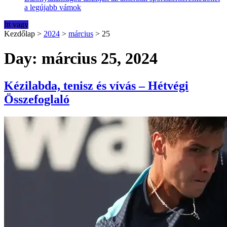
a legújabb vámok
Itt vagy
Kezdőlap
>
2024
>
március
>
25
Day: március 25, 2024
Kézilabda, tenisz és vívás – Hétvégi
Összefoglaló