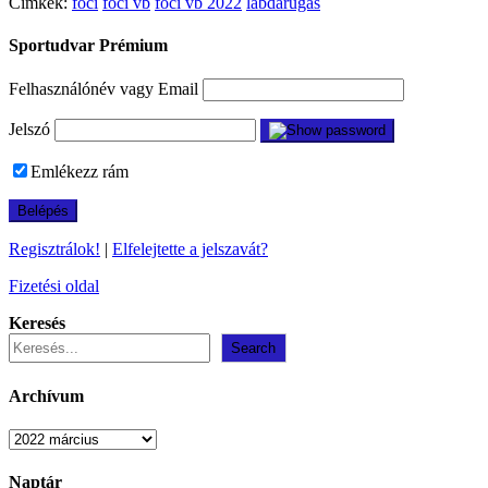
Címkék:
foci
foci vb
foci vb 2022
labdarúgás
Sportudvar Prémium
Felhasználónév vagy Email
Jelszó
Emlékezz rám
Regisztrálok!
|
Elfelejtette a jelszavát?
Fizetési oldal
Keresés
Search
Archívum
Archívum
Naptár