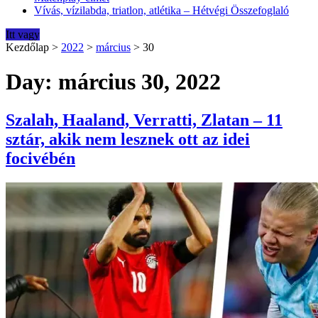
Vívás, vízilabda, triatlon, atlétika – Hétvégi Összefoglaló
Itt vagy
Kezdőlap
>
2022
>
március
>
30
Day: március 30, 2022
Szalah, Haaland, Verratti, Zlatan – 11
sztár, akik nem lesznek ott az idei
focivébén