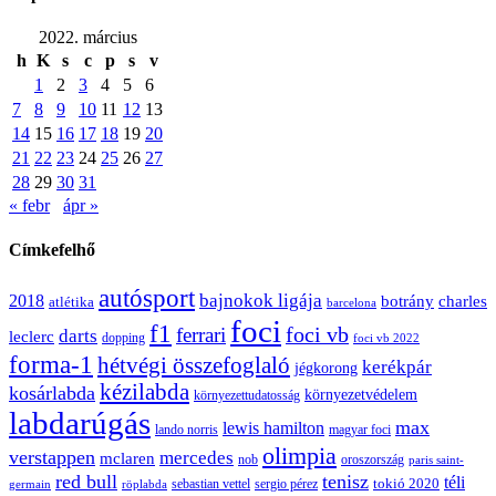
2022. március
h
K
s
c
p
s
v
1
2
3
4
5
6
7
8
9
10
11
12
13
14
15
16
17
18
19
20
21
22
23
24
25
26
27
28
29
30
31
« febr
ápr »
Címkefelhő
autósport
bajnokok ligája
2018
botrány
charles
atlétika
barcelona
foci
f1
ferrari
foci vb
darts
leclerc
dopping
foci vb 2022
forma-1
hétvégi összefoglaló
kerékpár
jégkorong
kézilabda
kosárlabda
környezetvédelem
környezettudatosság
labdarúgás
max
lewis hamilton
lando norris
magyar foci
olimpia
verstappen
mercedes
mclaren
oroszország
nob
paris saint-
red bull
tenisz
téli
sergio pérez
tokió 2020
röplabda
sebastian vettel
germain