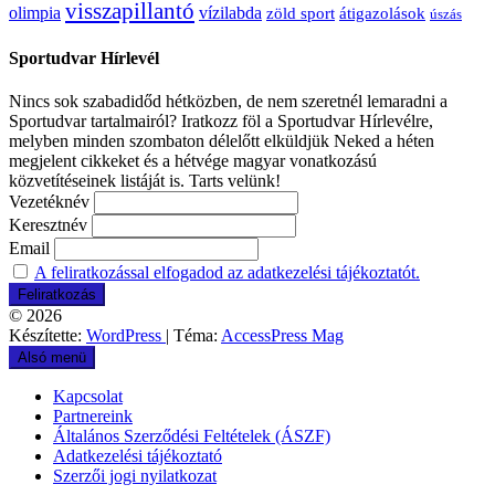
visszapillantó
olimpia
vízilabda
átigazolások
zöld sport
úszás
Sportudvar Hírlevél
Nincs sok szabadidőd hétközben, de nem szeretnél lemaradni a
Sportudvar tartalmairól? Iratkozz föl a Sportudvar Hírlevélre,
melyben minden szombaton délelőtt elküldjük Neked a héten
megjelent cikkeket és a hétvége magyar vonatkozású
közvetítéseinek listáját is. Tarts velünk!
Vezetéknév
Keresztnév
Email
A feliratkozással elfogadod az adatkezelési tájékoztatót.
© 2026
Készítette:
WordPress
| Téma:
AccessPress Mag
Alsó menü
Kapcsolat
Partnereink
Általános Szerződési Feltételek (ÁSZF)
Adatkezelési tájékoztató
Szerzői jogi nyilatkozat