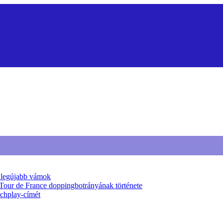
a legújabb vámok
 Tour de France doppingbotrányának története
tchplay-címét