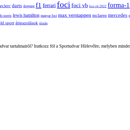
foci
f1
forma-1
ferrari
foci vb
darts
leclerc
dopping
foci vb 2022
max verstappen
mercedes
lewis hamilton
mclaren
do norris
magyar foci
átigazolások
ld sport
úszás
var tartalmairól? Iratkozz föl a Sportudvar Hírlevélre, melyben minde