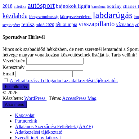
autósport
bajnokok ligája
2018
botrány
charles 
atlétika
barcelona
labdarúgás
kézilabda
környezetvédelem
környezettudatosság
lan
visszapillantó
tenisz
téli olimpia
vízilabda
zö
sergio pérez
tokió 2020
Sportudvar Hírlevél
Nincs sok szabadidőd hétközben, de nem szeretnél lemaradni a Sportud
hétvége magyar vonatkozású közvetítéseinek listáját is. Tarts velünk!
Vezetéknév
Keresztnév
Email
A feliratkozással elfogadod az adatkezelési tájékoztatót.
© 2026
Készítette:
WordPress
| Téma:
AccessPress Mag
Alsó menü
Kapcsolat
Partnereink
Általános Szerződési Feltételek (ÁSZF)
Adatkezelési tájékoztató
Szerzői jogi nyilatkozat