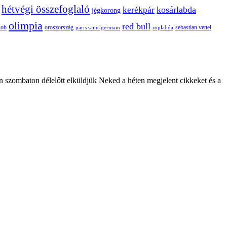
hétvégi összefoglaló
kosárlabda
kerékpár
jégkorong
olimpia
red bull
oroszország
nob
röplabda
sebastian vettel
paris saint-germain
n szombaton délelőtt elküldjük Neked a héten megjelent cikkeket és a