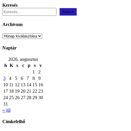
Keresés
Search
Archívum
Archívum
Naptár
2026. augusztus
h
K
s
c
p
s
v
1
2
3
4
5
6
7
8
9
10
11
12
13
14
15
16
17
18
19
20
21
22
23
24
25
26
27
28
29
30
31
« júl
Címkefelhő