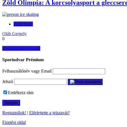
Zöld Olimpia: A korcsolyasport a gleccser
Zöld Sport
Oláh Gergely
0
Bejegyzés
Régebbi bejegyzések
navigáció
Sportudvar Prémium
Felhasználónév vagy Email
Jelszó
Emlékezz rám
Regisztrálok!
|
Elfelejtette a jelszavát?
Fizetési oldal